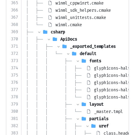
365
│   ├── 
winml_cppwinrt.cmake
366
│   ├── 
winml_sdk_helpers.cmake
367
│   ├── 
winml_unittests.cmake
368
│   └── 
winml.cmake
369
├── 
csharp
370
│   ├── 
ApiDocs
371
│   │   ├── 
_exported_templates
372
│   │   │   └── 
default
373
│   │   │       ├── 
fonts
374
│   │   │       │   ├── 
glyphicons-halfli
375
│   │   │       │   ├── 
glyphicons-halfli
376
│   │   │       │   ├── 
glyphicons-halfli
377
│   │   │       │   ├── 
glyphicons-halfli
378
│   │   │       │   └── 
glyphicons-halfli
379
│   │   │       ├── 
layout
380
│   │   │       │   └── 
_master.tmpl
381
│   │   │       ├── 
partials
382
│   │   │       │   ├── 
uref
383
│   │   │       │   │   ├── 
class.header.