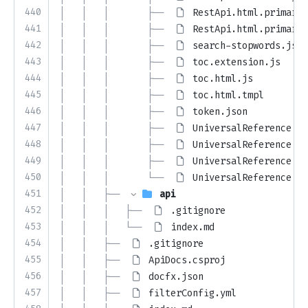
440
│   │   │       ├── 
RestApi.html.primary.
441
│   │   │       ├── 
RestApi.html.primary.
442
│   │   │       ├── 
search-stopwords.json
443
│   │   │       ├── 
toc.extension.js
444
│   │   │       ├── 
toc.html.js
445
│   │   │       ├── 
toc.html.tmpl
446
│   │   │       ├── 
token.json
447
│   │   │       ├── 
UniversalReference.co
448
│   │   │       ├── 
UniversalReference.ex
449
│   │   │       ├── 
UniversalReference.ht
450
│   │   │       └── 
UniversalReference.ht
451
│   │   ├── 
api
452
│   │   │   ├── 
.gitignore
453
│   │   │   └── 
index.md
454
│   │   ├── 
.gitignore
455
│   │   ├── 
ApiDocs.csproj
456
│   │   ├── 
docfx.json
457
│   │   ├── 
filterConfig.yml