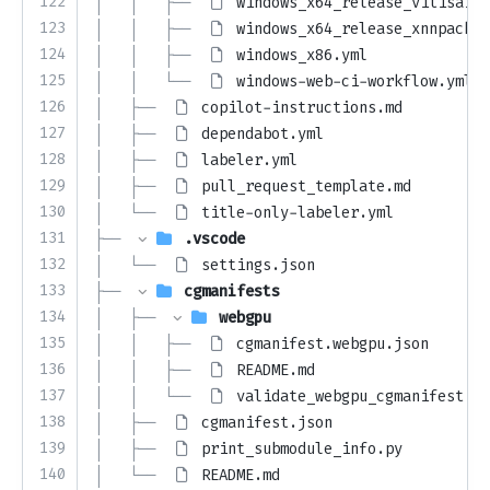
122
│   │   ├── 
windows_x64_release_vitisai_b
123
│   │   ├── 
windows_x64_release_xnnpack.y
124
│   │   ├── 
windows_x86.yml
125
│   │   └── 
windows-web-ci-workflow.yml
126
│   ├── 
copilot-instructions.md
127
│   ├── 
dependabot.yml
128
│   ├── 
labeler.yml
129
│   ├── 
pull_request_template.md
130
│   └── 
title-only-labeler.yml
131
├── 
.vscode
132
│   └── 
settings.json
133
├── 
cgmanifests
134
│   ├── 
webgpu
135
│   │   ├── 
cgmanifest.webgpu.json
136
│   │   ├── 
README.md
137
│   │   └── 
validate_webgpu_cgmanifest.py
138
│   ├── 
cgmanifest.json
139
│   ├── 
print_submodule_info.py
140
│   └── 
README.md