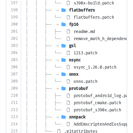
197
│   │   │   └── 
s390x-build.patch
198
│   │   ├── 
flatbuffers
199
│   │   │   └── 
flatbuffers.patch
200
│   │   ├── 
fp16
201
│   │   │   ├── 
readme.md
202
│   │   │   └── 
remove_math_h_dependency_
203
│   │   ├── 
gsl
204
│   │   │   └── 
1213.patch
205
│   │   ├── 
nsync
206
│   │   │   └── 
nsync_1.26.0.patch
207
│   │   ├── 
onnx
208
│   │   │   └── 
onnx.patch
209
│   │   ├── 
protobuf
210
│   │   │   ├── 
protobuf_android_log.patc
211
│   │   │   ├── 
protobuf_cmake.patch
212
│   │   │   └── 
protobuf_s390x.patch
213
│   │   ├── 
xnnpack
214
│   │   │   └── 
AddEmscriptenAndIosSuppor
215
│   │   └── 
.gitattributes