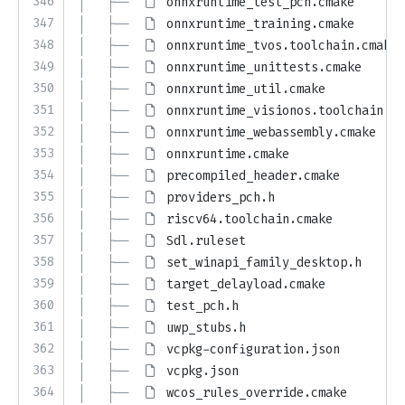
346
│   ├── 
onnxruntime_test_pch.cmake
347
│   ├── 
onnxruntime_training.cmake
348
│   ├── 
onnxruntime_tvos.toolchain.cmake
349
│   ├── 
onnxruntime_unittests.cmake
350
│   ├── 
onnxruntime_util.cmake
351
│   ├── 
onnxruntime_visionos.toolchain.cm
352
│   ├── 
onnxruntime_webassembly.cmake
353
│   ├── 
onnxruntime.cmake
354
│   ├── 
precompiled_header.cmake
355
│   ├── 
providers_pch.h
356
│   ├── 
riscv64.toolchain.cmake
357
│   ├── 
Sdl.ruleset
358
│   ├── 
set_winapi_family_desktop.h
359
│   ├── 
target_delayload.cmake
360
│   ├── 
test_pch.h
361
│   ├── 
uwp_stubs.h
362
│   ├── 
vcpkg-configuration.json
363
│   ├── 
vcpkg.json
364
│   ├── 
wcos_rules_override.cmake