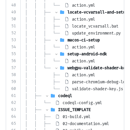
48
│   │   │   └── 
action.yml
49
│   │   ├── 
locate-vcvarsall-and-setup-
50
│   │   │   ├── 
action.yml
51
│   │   │   ├── 
locate_vcvarsall.bat
52
│   │   │   └── 
update_environment.py
53
│   │   ├── 
macos-ci-setup
54
│   │   │   └── 
action.yml
55
│   │   ├── 
setup-android-ndk
56
│   │   │   └── 
action.yml
57
│   │   └── 
webgpu-validate-shader-key
58
│   │       ├── 
action.yml
59
│   │       ├── 
parse-chromium-debug-log.
60
│   │       └── 
validate-shader-key.js
61
│   ├── 
codeql
62
│   │   └── 
codeql-config.yml
63
│   ├── 
ISSUE_TEMPLATE
64
│   │   ├── 
01-build.yml
65
│   │   ├── 
02-documentation.yml