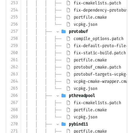
253
│   │   │   ├── 
fix-cmakelists.patch
254
│   │   │   ├── 
fix-dependency-protobuf.p
255
│   │   │   ├── 
portfile.cmake
256
│   │   │   └── 
vcpkg.json
257
│   │   ├── 
protobuf
258
│   │   │   ├── 
compile_options.patch
259
│   │   │   ├── 
fix-default-proto-file-pa
260
│   │   │   ├── 
fix-static-build.patch
261
│   │   │   ├── 
portfile.cmake
262
│   │   │   ├── 
protobuf_cmake.patch
263
│   │   │   ├── 
protobuf-targets-vcpkg-pr
264
│   │   │   ├── 
vcpkg-cmake-wrapper.cmake
265
│   │   │   └── 
vcpkg.json
266
│   │   ├── 
pthreadpool
267
│   │   │   ├── 
fix-cmakelists.patch
268
│   │   │   ├── 
portfile.cmake
269
│   │   │   └── 
vcpkg.json
270
│   │   ├── 
pybind11
271
│   │   │   ├── 
portfile.cmake