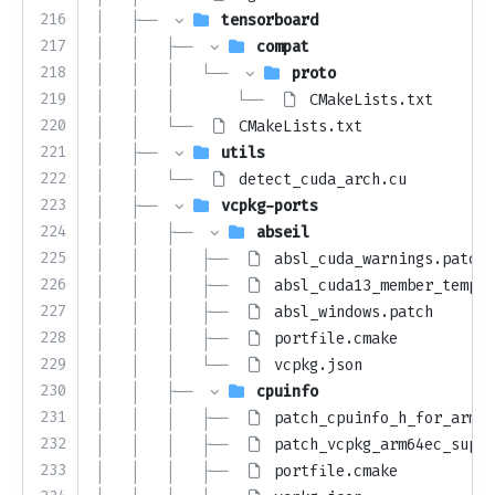
216
│   ├── 
tensorboard
217
│   │   ├── 
compat
218
│   │   │   └── 
proto
219
│   │   │       └── 
CMakeLists.txt
220
│   │   └── 
CMakeLists.txt
221
│   ├── 
utils
222
│   │   └── 
detect_cuda_arch.cu
223
│   ├── 
vcpkg-ports
224
│   │   ├── 
abseil
225
│   │   │   ├── 
absl_cuda_warnings.patch
226
│   │   │   ├── 
absl_cuda13_member_templa
227
│   │   │   ├── 
absl_windows.patch
228
│   │   │   ├── 
portfile.cmake
229
│   │   │   └── 
vcpkg.json
230
│   │   ├── 
cpuinfo
231
│   │   │   ├── 
patch_cpuinfo_h_for_arm64
232
│   │   │   ├── 
patch_vcpkg_arm64ec_suppo
233
│   │   │   ├── 
portfile.cmake