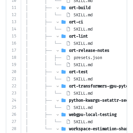
10
│       │   └── 
SKILL.md
11
│       ├── 
ort-build
12
│       │   └── 
SKILL.md
13
│       ├── 
ort-ci
14
│       │   └── 
SKILL.md
15
│       ├── 
ort-lint
16
│       │   └── 
SKILL.md
17
│       ├── 
ort-release-notes
18
│       │   ├── 
presets.json
19
│       │   └── 
SKILL.md
20
│       ├── 
ort-test
21
│       │   └── 
SKILL.md
22
│       ├── 
ort-transformers-gpu-pytest
23
│       │   └── 
SKILL.md
24
│       ├── 
python-kwargs-setattr-secur
25
│       │   └── 
SKILL.md
26
│       ├── 
webgpu-local-testing
27
│       │   └── 
SKILL.md
28
│       └── 
workspace-estimation-shared