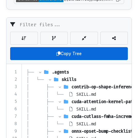
Copy Tree
1
├── 
.agents
2
│   └── 
skills
3
│       ├── 
contrib-op-shape-inference-
4
│       │   └── 
SKILL.md
5
│       ├── 
cuda-attention-kernel-patte
6
│       │   └── 
SKILL.md
7
│       ├── 
cuda-cutlass-fmha-increment
8
│       │   └── 
SKILL.md
9
│       ├── 
onnx-opset-bump-checklist