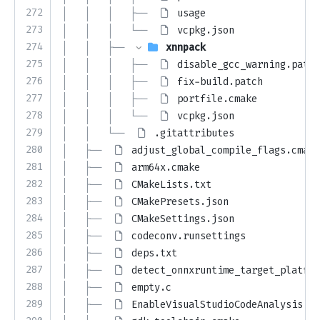
272
│   │   │   ├── 
usage
273
│   │   │   └── 
vcpkg.json
274
│   │   ├── 
xnnpack
275
│   │   │   ├── 
disable_gcc_warning.patch
276
│   │   │   ├── 
fix-build.patch
277
│   │   │   ├── 
portfile.cmake
278
│   │   │   └── 
vcpkg.json
279
│   │   └── 
.gitattributes
280
│   ├── 
adjust_global_compile_flags.cmake
281
│   ├── 
arm64x.cmake
282
│   ├── 
CMakeLists.txt
283
│   ├── 
CMakePresets.json
284
│   ├── 
CMakeSettings.json
285
│   ├── 
codeconv.runsettings
286
│   ├── 
deps.txt
287
│   ├── 
detect_onnxruntime_target_platfor
288
│   ├── 
empty.c
289
│   ├── 
EnableVisualStudioCodeAnalysis.pr