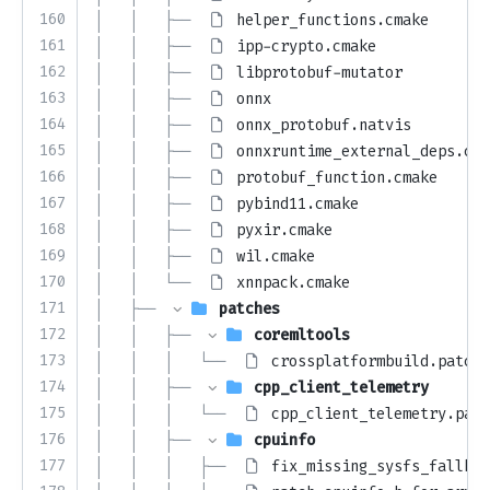
160
│   │   ├── 
helper_functions.cmake
161
│   │   ├── 
ipp-crypto.cmake
162
│   │   ├── 
libprotobuf-mutator
163
│   │   ├── 
onnx
164
│   │   ├── 
onnx_protobuf.natvis
165
│   │   ├── 
onnxruntime_external_deps.cma
166
│   │   ├── 
protobuf_function.cmake
167
│   │   ├── 
pybind11.cmake
168
│   │   ├── 
pyxir.cmake
169
│   │   ├── 
wil.cmake
170
│   │   └── 
xnnpack.cmake
171
│   ├── 
patches
172
│   │   ├── 
coremltools
173
│   │   │   └── 
crossplatformbuild.patch
174
│   │   ├── 
cpp_client_telemetry
175
│   │   │   └── 
cpp_client_telemetry.patc
176
│   │   ├── 
cpuinfo
177
│   │   │   ├── 
fix_missing_sysfs_fallbac