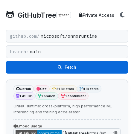
GitHubTree
Private Access
Star
github.com/
branch:
Fetch
GitHub
C++
21.3k stars
4.1k forks
1.49 GB
1 branch
1 contributor
ONNX Runtime: cross-platform, high performance ML
inferencing and training accelerator
Embed Badge