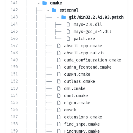
141
├── 
cmake
142
│   ├── 
external
143
│   │   ├── 
git.Win32.2.41.03.patch
144
│   │   │   ├── 
msys-2.0.dll
145
│   │   │   ├── 
msys-gcc_s-1.dll
146
│   │   │   └── 
patch.exe
147
│   │   ├── 
abseil-cpp.cmake
148
│   │   ├── 
abseil-cpp.natvis
149
│   │   ├── 
cuda_configuration.cmake
150
│   │   ├── 
cudnn_frontend.cmake
151
│   │   ├── 
cuDNN.cmake
152
│   │   ├── 
cutlass.cmake
153
│   │   ├── 
dml.cmake
154
│   │   ├── 
dnnl.cmake
155
│   │   ├── 
eigen.cmake
156
│   │   ├── 
emsdk
157
│   │   ├── 
extensions.cmake
158
│   │   ├── 
find_snpe.cmake
159
│   │   ├── 
FindNumPy.cmake