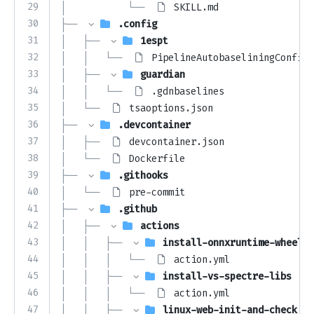
29
│           └── 
SKILL.md
30
├── 
.config
31
│   ├── 
1espt
32
│   │   └── 
PipelineAutobaseliningConfig.
33
│   ├── 
guardian
34
│   │   └── 
.gdnbaselines
35
│   └── 
tsaoptions.json
36
├── 
.devcontainer
37
│   ├── 
devcontainer.json
38
│   └── 
Dockerfile
39
├── 
.githooks
40
│   └── 
pre-commit
41
├── 
.github
42
│   ├── 
actions
43
│   │   ├── 
install-onnxruntime-wheel
44
│   │   │   └── 
action.yml
45
│   │   ├── 
install-vs-spectre-libs
46
│   │   │   └── 
action.yml
47
│   │   ├── 
linux-web-init-and-check