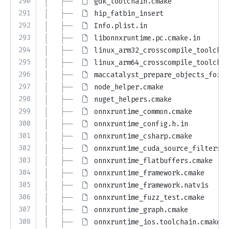
290
│   ├── 
gdk_toolchain.cmake
291
│   ├── 
hip_fatbin_insert
292
│   ├── 
Info.plist.in
293
│   ├── 
libonnxruntime.pc.cmake.in
294
│   ├── 
linux_arm32_crosscompile_toolchai
295
│   ├── 
linux_arm64_crosscompile_toolchai
296
│   ├── 
maccatalyst_prepare_objects_for_p
297
│   ├── 
node_helper.cmake
298
│   ├── 
nuget_helpers.cmake
299
│   ├── 
onnxruntime_common.cmake
300
│   ├── 
onnxruntime_config.h.in
301
│   ├── 
onnxruntime_csharp.cmake
302
│   ├── 
onnxruntime_cuda_source_filters.c
303
│   ├── 
onnxruntime_flatbuffers.cmake
304
│   ├── 
onnxruntime_framework.cmake
305
│   ├── 
onnxruntime_framework.natvis
306
│   ├── 
onnxruntime_fuzz_test.cmake
307
│   ├── 
onnxruntime_graph.cmake
308
│   ├── 
onnxruntime_ios.toolchain.cmake