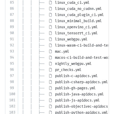
85
│   │   ├── 
linux_cuda_ci.yml
86
│   │   ├── 
linux_cuda_no_cudnn.yml
87
│   │   ├── 
linux_cuda_plugin_ci.yml
88
│   │   ├── 
linux_minimal_build.yml
89
│   │   ├── 
linux_openvino_ci.yml
90
│   │   ├── 
linux_tensorrt_ci.yml
91
│   │   ├── 
linux_webgpu.yml
92
│   │   ├── 
linux-wasm-ci-build-and-test-
93
│   │   ├── 
mac.yml
94
│   │   ├── 
macos-ci-build-and-test-workf
95
│   │   ├── 
nightly_webgpu.yml
96
│   │   ├── 
pr_checks.yml
97
│   │   ├── 
publish-c-apidocs.yml
98
│   │   ├── 
publish-csharp-apidocs.yml
99
│   │   ├── 
publish-gh-pages.yml
100
│   │   ├── 
publish-java-apidocs.yml
101
│   │   ├── 
publish-js-apidocs.yml
102
│   │   ├── 
publish-objectivec-apidocs.ym
103
│   │   ├── 
publish-python-apidocs.yml