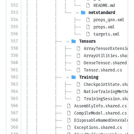
552
│   │       │   │   └── 
README.md
553
│   │       │   └── 
netstandard
554
│   │       │       ├── 
props_qnn.xml
555
│   │       │       ├── 
props.xml
556
│   │       │       └── 
targets.xml
557
│   │       ├── 
Tensors
558
│   │       │   ├── 
ArrayTensorExtensions
559
│   │       │   ├── 
ArrayUtilities.shared
560
│   │       │   ├── 
DenseTensor.shared.cs
561
│   │       │   └── 
Tensor.shared.cs
562
│   │       ├── 
Training
563
│   │       │   ├── 
CheckpointState.share
564
│   │       │   ├── 
NativeTrainingMethods
565
│   │       │   └── 
TrainingSession.share
566
│   │       ├── 
AssemblyInfo.shared.cs
567
│   │       ├── 
CompileModel.shared.cs
568
│   │       ├── 
DisposableNamedOnnxValue.
569
│   │       ├── 
Exceptions.shared.cs