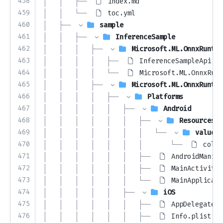
458
│   │   ├── 
index.md
459
│   │   └── 
toc.yml
460
│   ├── 
sample
461
│   │   ├── 
InferenceSample
462
│   │   │   ├── 
Microsoft.ML.OnnxRuntim
463
│   │   │   │   ├── 
InferenceSampleApi.cs
464
│   │   │   │   └── 
Microsoft.ML.OnnxRunt
465
│   │   │   ├── 
Microsoft.ML.OnnxRuntim
466
│   │   │   │   ├── 
Platforms
467
│   │   │   │   │   ├── 
Android
468
│   │   │   │   │   │   ├── 
Resources
469
│   │   │   │   │   │   │   └── 
values
470
│   │   │   │   │   │   │       └── 
color
471
│   │   │   │   │   │   ├── 
AndroidManife
472
│   │   │   │   │   │   ├── 
MainActivity.
473
│   │   │   │   │   │   └── 
MainApplicati
474
│   │   │   │   │   ├── 
iOS
475
│   │   │   │   │   │   ├── 
AppDelegate.c
476
│   │   │   │   │   │   ├── 
Info.plist