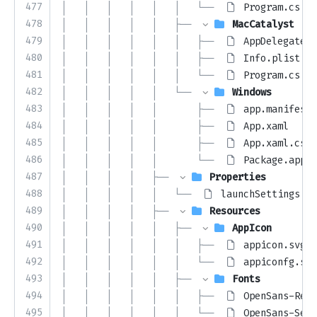
477
│   │   │   │   │   │   └── 
Program.cs
478
│   │   │   │   │   ├── 
MacCatalyst
479
│   │   │   │   │   │   ├── 
AppDelegate.c
480
│   │   │   │   │   │   ├── 
Info.plist
481
│   │   │   │   │   │   └── 
Program.cs
482
│   │   │   │   │   └── 
Windows
483
│   │   │   │   │       ├── 
app.manifest
484
│   │   │   │   │       ├── 
App.xaml
485
│   │   │   │   │       ├── 
App.xaml.cs
486
│   │   │   │   │       └── 
Package.appxm
487
│   │   │   │   ├── 
Properties
488
│   │   │   │   │   └── 
launchSettings.js
489
│   │   │   │   ├── 
Resources
490
│   │   │   │   │   ├── 
AppIcon
491
│   │   │   │   │   │   ├── 
appicon.svg
492
│   │   │   │   │   │   └── 
appiconfg.svg
493
│   │   │   │   │   ├── 
Fonts
494
│   │   │   │   │   │   ├── 
OpenSans-Regu
495
│   │   │   │   │   │   └── 
OpenSans-Semi