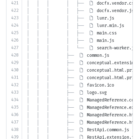
421
│   │   │       │   ├── 
docfx.vendor.css
422
│   │   │       │   ├── 
docfx.vendor.js
423
│   │   │       │   ├── 
lunr.js
424
│   │   │       │   ├── 
lunr.min.js
425
│   │   │       │   ├── 
main.css
426
│   │   │       │   ├── 
main.js
427
│   │   │       │   └── 
search-worker.js
428
│   │   │       ├── 
common.js
429
│   │   │       ├── 
conceptual.extension.
430
│   │   │       ├── 
conceptual.html.prima
431
│   │   │       ├── 
conceptual.html.prima
432
│   │   │       ├── 
favicon.ico
433
│   │   │       ├── 
logo.svg
434
│   │   │       ├── 
ManagedReference.comm
435
│   │   │       ├── 
ManagedReference.exte
436
│   │   │       ├── 
ManagedReference.html
437
│   │   │       ├── 
ManagedReference.html
438
│   │   │       ├── 
RestApi.common.js
439
│   │   │       ├── 
RestApi.extension.js