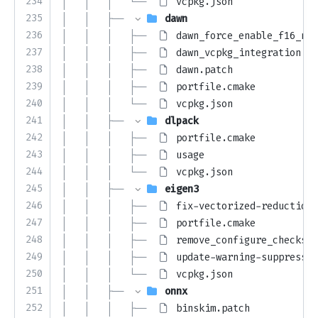
234
│   │   │   └── 
vcpkg.json
235
│   │   ├── 
dawn
236
│   │   │   ├── 
dawn_force_enable_f16_nvi
237
│   │   │   ├── 
dawn_vcpkg_integration.pa
238
│   │   │   ├── 
dawn.patch
239
│   │   │   ├── 
portfile.cmake
240
│   │   │   └── 
vcpkg.json
241
│   │   ├── 
dlpack
242
│   │   │   ├── 
portfile.cmake
243
│   │   │   ├── 
usage
244
│   │   │   └── 
vcpkg.json
245
│   │   ├── 
eigen3
246
│   │   │   ├── 
fix-vectorized-reductions
247
│   │   │   ├── 
portfile.cmake
248
│   │   │   ├── 
remove_configure_checks.p
249
│   │   │   ├── 
update-warning-suppressio
250
│   │   │   └── 
vcpkg.json
251
│   │   ├── 
onnx
252
│   │   │   ├── 
binskim.patch