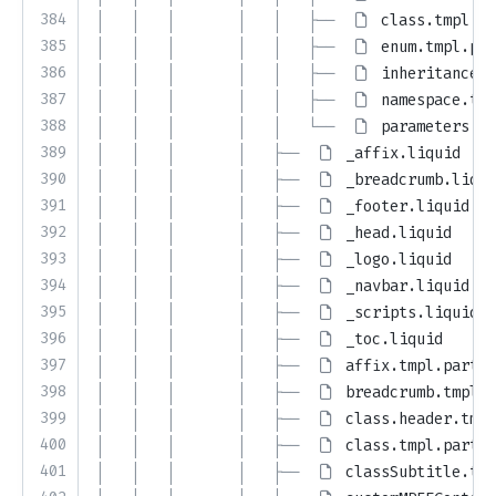
384
│   │   │       │   │   ├── 
class.tmpl.pa
385
│   │   │       │   │   ├── 
enum.tmpl.par
386
│   │   │       │   │   ├── 
inheritance.t
387
│   │   │       │   │   ├── 
namespace.tmp
388
│   │   │       │   │   └── 
parameters.t
389
│   │   │       │   ├── 
_affix.liquid
390
│   │   │       │   ├── 
_breadcrumb.liqui
391
│   │   │       │   ├── 
_footer.liquid
392
│   │   │       │   ├── 
_head.liquid
393
│   │   │       │   ├── 
_logo.liquid
394
│   │   │       │   ├── 
_navbar.liquid
395
│   │   │       │   ├── 
_scripts.liquid
396
│   │   │       │   ├── 
_toc.liquid
397
│   │   │       │   ├── 
affix.tmpl.partia
398
│   │   │       │   ├── 
breadcrumb.tmpl.p
399
│   │   │       │   ├── 
class.header.tmpl
400
│   │   │       │   ├── 
class.tmpl.partia
401
│   │   │       │   ├── 
classSubtitle.tmp