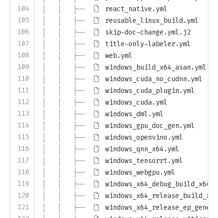
104
│   │   ├── 
react_native.yml
105
│   │   ├── 
reusable_linux_build.yml
106
│   │   ├── 
skip-doc-change.yml.j2
107
│   │   ├── 
title-only-labeler.yml
108
│   │   ├── 
web.yml
109
│   │   ├── 
windows_build_x64_asan.yml
110
│   │   ├── 
windows_cuda_no_cudnn.yml
111
│   │   ├── 
windows_cuda_plugin.yml
112
│   │   ├── 
windows_cuda.yml
113
│   │   ├── 
windows_dml.yml
114
│   │   ├── 
windows_gpu_doc_gen.yml
115
│   │   ├── 
windows_openvino.yml
116
│   │   ├── 
windows_qnn_x64.yml
117
│   │   ├── 
windows_tensorrt.yml
118
│   │   ├── 
windows_webgpu.yml
119
│   │   ├── 
windows_x64_debug_build_x64_d
120
│   │   ├── 
windows_x64_release_build_x64
121
│   │   ├── 
windows_x64_release_ep_generi