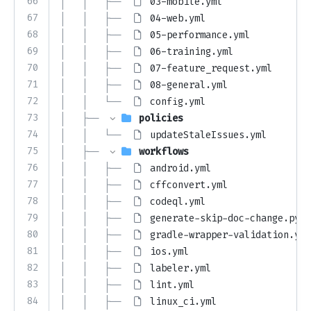
66
│   │   ├── 
03-mobile.yml
67
│   │   ├── 
04-web.yml
68
│   │   ├── 
05-performance.yml
69
│   │   ├── 
06-training.yml
70
│   │   ├── 
07-feature_request.yml
71
│   │   ├── 
08-general.yml
72
│   │   └── 
config.yml
73
│   ├── 
policies
74
│   │   └── 
updateStaleIssues.yml
75
│   ├── 
workflows
76
│   │   ├── 
android.yml
77
│   │   ├── 
cffconvert.yml
78
│   │   ├── 
codeql.yml
79
│   │   ├── 
generate-skip-doc-change.py
80
│   │   ├── 
gradle-wrapper-validation.yml
81
│   │   ├── 
ios.yml
82
│   │   ├── 
labeler.yml
83
│   │   ├── 
lint.yml
84
│   │   ├── 
linux_ci.yml