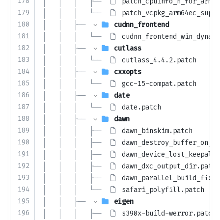
178
│   │   │   ├── 
patch_cpuinfo_h_for_arm64
179
│   │   │   └── 
patch_vcpkg_arm64ec_suppo
180
│   │   ├── 
cudnn_frontend
181
│   │   │   └── 
cudnn_frontend_win_dynami
182
│   │   ├── 
cutlass
183
│   │   │   └── 
cutlass_4.4.2.patch
184
│   │   ├── 
cxxopts
185
│   │   │   └── 
gcc-15-compat.patch
186
│   │   ├── 
date
187
│   │   │   └── 
date.patch
188
│   │   ├── 
dawn
189
│   │   │   ├── 
dawn_binskim.patch
190
│   │   │   ├── 
dawn_destroy_buffer_on_de
191
│   │   │   ├── 
dawn_device_lost_keepaliv
192
│   │   │   ├── 
dawn_dxc_output_dir.patch
193
│   │   │   ├── 
dawn_parallel_build_fix.p
194
│   │   │   └── 
safari_polyfill.patch
195
│   │   ├── 
eigen
196
│   │   │   ├── 
s390x-build-werror.patch