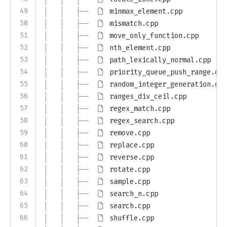
49
│   │   ├── 
minmax_element.cpp
50
│   │   ├── 
mismatch.cpp
51
│   │   ├── 
move_only_function.cpp
52
│   │   ├── 
nth_element.cpp
53
│   │   ├── 
path_lexically_normal.cpp
54
│   │   ├── 
priority_queue_push_range.cpp
55
│   │   ├── 
random_integer_generation.cpp
56
│   │   ├── 
ranges_div_ceil.cpp
57
│   │   ├── 
regex_match.cpp
58
│   │   ├── 
regex_search.cpp
59
│   │   ├── 
remove.cpp
60
│   │   ├── 
replace.cpp
61
│   │   ├── 
reverse.cpp
62
│   │   ├── 
rotate.cpp
63
│   │   ├── 
sample.cpp
64
│   │   ├── 
search_n.cpp
65
│   │   ├── 
search.cpp
66
│   │   ├── 
shuffle.cpp