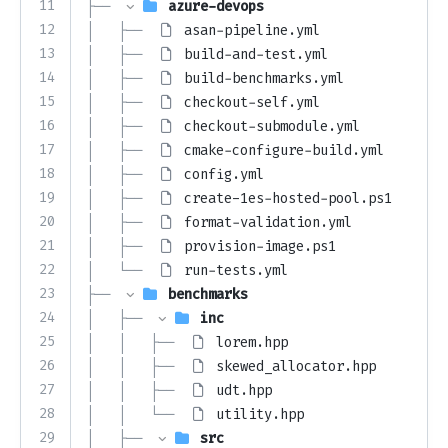
11
├── 
azure-devops
12
│   ├── 
asan-pipeline.yml
13
│   ├── 
build-and-test.yml
14
│   ├── 
build-benchmarks.yml
15
│   ├── 
checkout-self.yml
16
│   ├── 
checkout-submodule.yml
17
│   ├── 
cmake-configure-build.yml
18
│   ├── 
config.yml
19
│   ├── 
create-1es-hosted-pool.ps1
20
│   ├── 
format-validation.yml
21
│   ├── 
provision-image.ps1
22
│   └── 
run-tests.yml
23
├── 
benchmarks
24
│   ├── 
inc
25
│   │   ├── 
lorem.hpp
26
│   │   ├── 
skewed_allocator.hpp
27
│   │   ├── 
udt.hpp
28
│   │   └── 
utility.hpp
29
│   ├── 
src