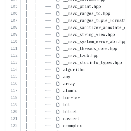
105
│   │   ├── 
__msvc_print.hpp
106
│   │   ├── 
__msvc_ranges_to.hpp
107
│   │   ├── 
__msvc_ranges_tuple_formatter
108
│   │   ├── 
__msvc_sanitizer_annotate_con
109
│   │   ├── 
__msvc_string_view.hpp
110
│   │   ├── 
__msvc_system_error_abi.hpp
111
│   │   ├── 
__msvc_threads_core.hpp
112
│   │   ├── 
__msvc_tzdb.hpp
113
│   │   ├── 
__msvc_xlocinfo_types.hpp
114
│   │   ├── 
algorithm
115
│   │   ├── 
any
116
│   │   ├── 
array
117
│   │   ├── 
atomic
118
│   │   ├── 
barrier
119
│   │   ├── 
bit
120
│   │   ├── 
bitset
121
│   │   ├── 
cassert
122
│   │   ├── 
ccomplex