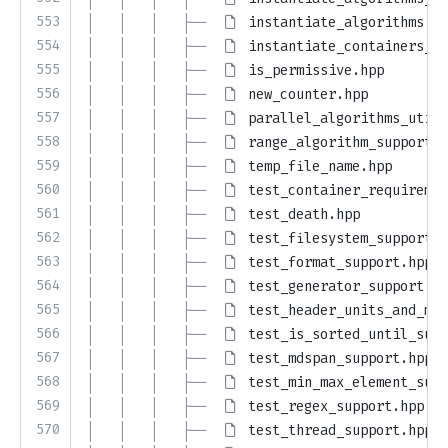
553
│   │   │   ├── 
instantiate_algorithms.hp
554
│   │   │   ├── 
instantiate_containers_it
555
│   │   │   ├── 
is_permissive.hpp
556
│   │   │   ├── 
new_counter.hpp
557
│   │   │   ├── 
parallel_algorithms_utili
558
│   │   │   ├── 
range_algorithm_support.h
559
│   │   │   ├── 
temp_file_name.hpp
560
│   │   │   ├── 
test_container_requiremen
561
│   │   │   ├── 
test_death.hpp
562
│   │   │   ├── 
test_filesystem_support.h
563
│   │   │   ├── 
test_format_support.hpp
564
│   │   │   ├── 
test_generator_support.hp
565
│   │   │   ├── 
test_header_units_and_mod
566
│   │   │   ├── 
test_is_sorted_until_supp
567
│   │   │   ├── 
test_mdspan_support.hpp
568
│   │   │   ├── 
test_min_max_element_supp
569
│   │   │   ├── 
test_regex_support.hpp
570
│   │   │   ├── 
test_thread_support.hpp