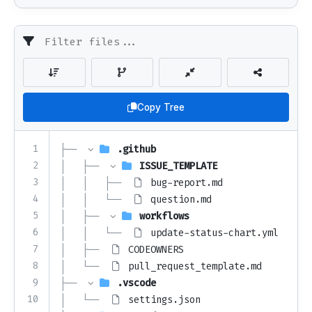
Copy Tree
1
├── 
.github
2
│   ├── 
ISSUE_TEMPLATE
3
│   │   ├── 
bug-report.md
4
│   │   └── 
question.md
5
│   ├── 
workflows
6
│   │   └── 
update-status-chart.yml
7
│   ├── 
CODEOWNERS
8
│   └── 
pull_request_template.md
9
├── 
.vscode
10
│   └── 
settings.json