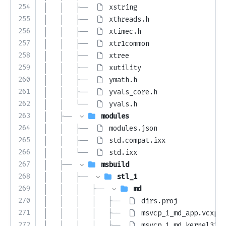
254
│   │   ├── 
xstring
255
│   │   ├── 
xthreads.h
256
│   │   ├── 
xtimec.h
257
│   │   ├── 
xtr1common
258
│   │   ├── 
xtree
259
│   │   ├── 
xutility
260
│   │   ├── 
ymath.h
261
│   │   ├── 
yvals_core.h
262
│   │   └── 
yvals.h
263
│   ├── 
modules
264
│   │   ├── 
modules.json
265
│   │   ├── 
std.compat.ixx
266
│   │   └── 
std.ixx
267
│   ├── 
msbuild
268
│   │   ├── 
stl_1
269
│   │   │   ├── 
md
270
│   │   │   │   ├── 
dirs.proj
271
│   │   │   │   ├── 
msvcp_1_md_app.vcxpro
272
│   │   │   │   ├── 
msvcp_1_md_kernel32.v