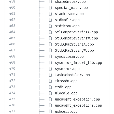
459
│   │   ├── 
sharedmutex.cpp
460
│   │   ├── 
special_math.cpp
461
│   │   ├── 
stacktrace.cpp
462
│   │   ├── 
stdhndlr.cpp
463
│   │   ├── 
stdthrow.cpp
464
│   │   ├── 
StlCompareStringA.cpp
465
│   │   ├── 
StlCompareStringW.cpp
466
│   │   ├── 
StlLCMapStringA.cpp
467
│   │   ├── 
StlLCMapStringW.cpp
468
│   │   ├── 
syncstream.cpp
469
│   │   ├── 
syserror_import_lib.cpp
470
│   │   ├── 
syserror.cpp
471
│   │   ├── 
taskscheduler.cpp
472
│   │   ├── 
thread0.cpp
473
│   │   ├── 
tzdb.cpp
474
│   │   ├── 
ulocale.cpp
475
│   │   ├── 
uncaught_exception.cpp
476
│   │   ├── 
uncaught_exceptions.cpp
477
│   │   ├── 
ushcerr.cpp