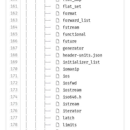
161
│   │   ├── 
flat_set
162
│   │   ├── 
format
163
│   │   ├── 
forward_list
164
│   │   ├── 
fstream
165
│   │   ├── 
functional
166
│   │   ├── 
future
167
│   │   ├── 
generator
168
│   │   ├── 
header-units.json
169
│   │   ├── 
initializer_list
170
│   │   ├── 
iomanip
171
│   │   ├── 
ios
172
│   │   ├── 
iosfwd
173
│   │   ├── 
iostream
174
│   │   ├── 
iso646.h
175
│   │   ├── 
istream
176
│   │   ├── 
iterator
177
│   │   ├── 
latch
178
│   │   ├── 
limits