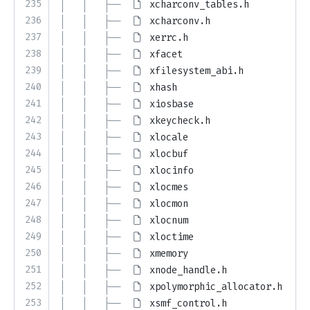
235
│   │   ├── 
xcharconv_tables.h
236
│   │   ├── 
xcharconv.h
237
│   │   ├── 
xerrc.h
238
│   │   ├── 
xfacet
239
│   │   ├── 
xfilesystem_abi.h
240
│   │   ├── 
xhash
241
│   │   ├── 
xiosbase
242
│   │   ├── 
xkeycheck.h
243
│   │   ├── 
xlocale
244
│   │   ├── 
xlocbuf
245
│   │   ├── 
xlocinfo
246
│   │   ├── 
xlocmes
247
│   │   ├── 
xlocmon
248
│   │   ├── 
xlocnum
249
│   │   ├── 
xloctime
250
│   │   ├── 
xmemory
251
│   │   ├── 
xnode_handle.h
252
│   │   ├── 
xpolymorphic_allocator.h
253
│   │   ├── 
xsmf_control.h