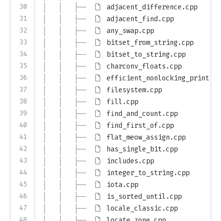
30
│   │   ├── 
adjacent_difference.cpp
31
│   │   ├── 
adjacent_find.cpp
32
│   │   ├── 
any_swap.cpp
33
│   │   ├── 
bitset_from_string.cpp
34
│   │   ├── 
bitset_to_string.cpp
35
│   │   ├── 
charconv_floats.cpp
36
│   │   ├── 
efficient_nonlocking_print.cp
37
│   │   ├── 
filesystem.cpp
38
│   │   ├── 
fill.cpp
39
│   │   ├── 
find_and_count.cpp
40
│   │   ├── 
find_first_of.cpp
41
│   │   ├── 
flat_meow_assign.cpp
42
│   │   ├── 
has_single_bit.cpp
43
│   │   ├── 
includes.cpp
44
│   │   ├── 
integer_to_string.cpp
45
│   │   ├── 
iota.cpp
46
│   │   ├── 
is_sorted_until.cpp
47
│   │   ├── 
locale_classic.cpp
48
│   │   ├── 
locate_zone.cpp