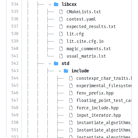
534
│   ├── 
libcxx
535
│   │   ├── 
CMakeLists.txt
536
│   │   ├── 
contest.yaml
537
│   │   ├── 
expected_results.txt
538
│   │   ├── 
lit.cfg
539
│   │   ├── 
lit.site.cfg.in
540
│   │   ├── 
magic_comments.txt
541
│   │   └── 
usual_matrix.lst
542
│   ├── 
std
543
│   │   ├── 
include
544
│   │   │   ├── 
constexpr_char_traits.hpp
545
│   │   │   ├── 
experimental_filesystem.h
546
│   │   │   ├── 
fenv_prefix.hpp
547
│   │   │   ├── 
floating_point_test_cases
548
│   │   │   ├── 
force_include.hpp
549
│   │   │   ├── 
input_iterator.hpp
550
│   │   │   ├── 
instantiate_algorithms_in
551
│   │   │   ├── 
instantiate_algorithms_no
552
│   │   │   ├── 
instantiate_algorithms_op