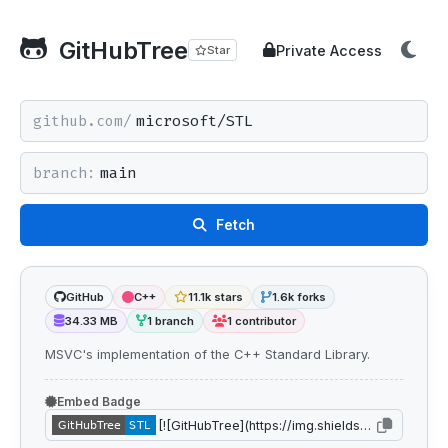
GitHubTree
Private Access
Star
github.com/
branch:
Fetch
GitHub
C++
11.1k stars
1.6k forks
34.33 MB
1 branch
1 contributor
MSVC's implementation of the C++ Standard Library.
Embed Badge