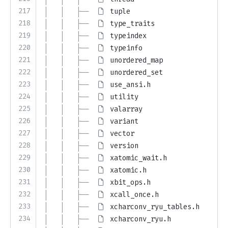
217
│   │   ├── 
tuple
218
│   │   ├── 
type_traits
219
│   │   ├── 
typeindex
220
│   │   ├── 
typeinfo
221
│   │   ├── 
unordered_map
222
│   │   ├── 
unordered_set
223
│   │   ├── 
use_ansi.h
224
│   │   ├── 
utility
225
│   │   ├── 
valarray
226
│   │   ├── 
variant
227
│   │   ├── 
vector
228
│   │   ├── 
version
229
│   │   ├── 
xatomic_wait.h
230
│   │   ├── 
xatomic.h
231
│   │   ├── 
xbit_ops.h
232
│   │   ├── 
xcall_once.h
233
│   │   ├── 
xcharconv_ryu_tables.h
234
│   │   ├── 
xcharconv_ryu.h