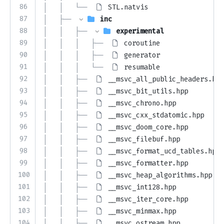
86
│   │   └── 
STL.natvis
87
│   ├── 
inc
88
│   │   ├── 
experimental
89
│   │   │   ├── 
coroutine
90
│   │   │   ├── 
generator
91
│   │   │   └── 
resumable
92
│   │   ├── 
__msvc_all_public_headers.hpp
93
│   │   ├── 
__msvc_bit_utils.hpp
94
│   │   ├── 
__msvc_chrono.hpp
95
│   │   ├── 
__msvc_cxx_stdatomic.hpp
96
│   │   ├── 
__msvc_doom_core.hpp
97
│   │   ├── 
__msvc_filebuf.hpp
98
│   │   ├── 
__msvc_format_ucd_tables.hpp
99
│   │   ├── 
__msvc_formatter.hpp
100
│   │   ├── 
__msvc_heap_algorithms.hpp
101
│   │   ├── 
__msvc_int128.hpp
102
│   │   ├── 
__msvc_iter_core.hpp
103
│   │   ├── 
__msvc_minmax.hpp
104
│   │   ├── 
__msvc_ostream.hpp