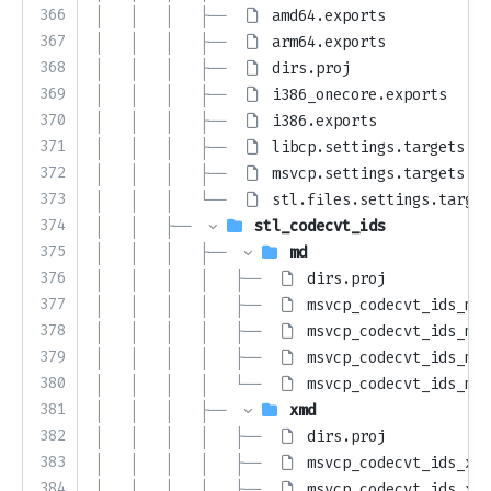
366
│   │   │   ├── 
amd64.exports
367
│   │   │   ├── 
arm64.exports
368
│   │   │   ├── 
dirs.proj
369
│   │   │   ├── 
i386_onecore.exports
370
│   │   │   ├── 
i386.exports
371
│   │   │   ├── 
libcp.settings.targets
372
│   │   │   ├── 
msvcp.settings.targets
373
│   │   │   └── 
stl.files.settings.target
374
│   │   ├── 
stl_codecvt_ids
375
│   │   │   ├── 
md
376
│   │   │   │   ├── 
dirs.proj
377
│   │   │   │   ├── 
msvcp_codecvt_ids_md_
378
│   │   │   │   ├── 
msvcp_codecvt_ids_md_
379
│   │   │   │   ├── 
msvcp_codecvt_ids_md_
380
│   │   │   │   └── 
msvcp_codecvt_ids_md_
381
│   │   │   ├── 
xmd
382
│   │   │   │   ├── 
dirs.proj
383
│   │   │   │   ├── 
msvcp_codecvt_ids_xmd
384
│   │   │   │   ├── 
msvcp_codecvt_ids_xmd