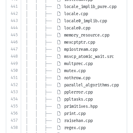
441
│   │   ├── 
locale_implib_pure.cpp
442
│   │   ├── 
locale.cpp
443
│   │   ├── 
locale0_implib.cpp
444
│   │   ├── 
locale0.cpp
445
│   │   ├── 
memory_resource.cpp
446
│   │   ├── 
mexcptptr.cpp
447
│   │   ├── 
mpiostream.cpp
448
│   │   ├── 
msvcp_atomic_wait.src
449
│   │   ├── 
multprec.cpp
450
│   │   ├── 
mutex.cpp
451
│   │   ├── 
nothrow.cpp
452
│   │   ├── 
parallel_algorithms.cpp
453
│   │   ├── 
pplerror.cpp
454
│   │   ├── 
ppltasks.cpp
455
│   │   ├── 
primitives.hpp
456
│   │   ├── 
print.cpp
457
│   │   ├── 
raisehan.cpp
458
│   │   ├── 
regex.cpp