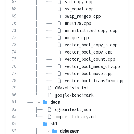
67
│   │   ├── 
std_copy.cpp
68
│   │   ├── 
sv_equal.cpp
69
│   │   ├── 
swap_ranges.cpp
70
│   │   ├── 
umul128.cpp
71
│   │   ├── 
uninitialized_copy.cpp
72
│   │   ├── 
unique.cpp
73
│   │   ├── 
vector_bool_copy_n.cpp
74
│   │   ├── 
vector_bool_copy.cpp
75
│   │   ├── 
vector_bool_count.cpp
76
│   │   ├── 
vector_bool_meow_of.cpp
77
│   │   ├── 
vector_bool_move.cpp
78
│   │   └── 
vector_bool_transform.cpp
79
│   ├── 
CMakeLists.txt
80
│   └── 
google-benchmark
81
├── 
docs
82
│   ├── 
cgmanifest.json
83
│   └── 
import_library.md
84
├── 
stl
85
│   ├── 
debugger