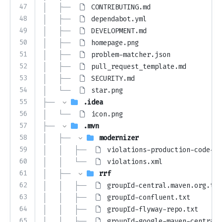
47
│   ├── 
CONTRIBUTING.md
48
│   ├── 
dependabot.yml
49
│   ├── 
DEVELOPMENT.md
50
│   ├── 
homepage.png
51
│   ├── 
problem-matcher.json
52
│   ├── 
pull_request_template.md
53
│   ├── 
SECURITY.md
54
│   └── 
star.png
55
├── 
.idea
56
│   └── 
icon.png
57
├── 
.mvn
58
│   ├── 
modernizer
59
│   │   ├── 
violations-production-code-on
60
│   │   └── 
violations.xml
61
│   ├── 
rrf
62
│   │   ├── 
groupId-central.maven.org.txt
63
│   │   ├── 
groupId-confluent.txt
64
│   │   ├── 
groupId-flyway-repo.txt
65
│   │   ├── 
groupId-google-maven-central-