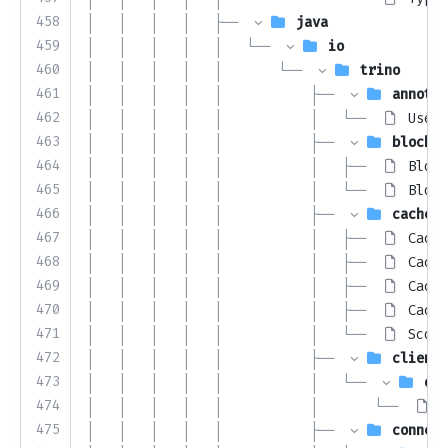
458
│   │   │   │   ├── 
java
459
│   │   │   │   │   └── 
io
460
│   │   │   │   │       └── 
trino
461
│   │   │   │   │           ├── 
annotat
462
│   │   │   │   │           │   └── 
UsedB
463
│   │   │   │   │           ├── 
block
464
│   │   │   │   │           │   ├── 
Block
465
│   │   │   │   │           │   └── 
Block
466
│   │   │   │   │           ├── 
cache
467
│   │   │   │   │           │   ├── 
Cache
468
│   │   │   │   │           │   ├── 
Cache
469
│   │   │   │   │           │   ├── 
Cache
470
│   │   │   │   │           │   ├── 
Cache
471
│   │   │   │   │           │   └── 
Scope
472
│   │   │   │   │           ├── 
client
473
│   │   │   │   │           │   └── 
dir
474
│   │   │   │   │           │       └── 
D
475
│   │   │   │   │           ├── 
connect