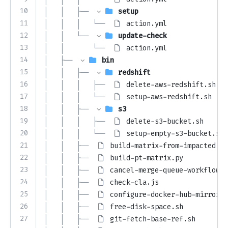
10
│   │   ├── 
setup
11
│   │   │   └── 
action.yml
12
│   │   └── 
update-check
13
│   │       └── 
action.yml
14
│   ├── 
bin
15
│   │   ├── 
redshift
16
│   │   │   ├── 
delete-aws-redshift.sh
17
│   │   │   └── 
setup-aws-redshift.sh
18
│   │   ├── 
s3
19
│   │   │   ├── 
delete-s3-bucket.sh
20
│   │   │   └── 
setup-empty-s3-bucket.sh
21
│   │   ├── 
build-matrix-from-impacted.py
22
│   │   ├── 
build-pt-matrix.py
23
│   │   ├── 
cancel-merge-queue-workflow.s
24
│   │   ├── 
check-cla.js
25
│   │   ├── 
configure-docker-hub-mirror.s
26
│   │   ├── 
free-disk-space.sh
27
│   │   ├── 
git-fetch-base-ref.sh