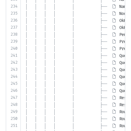
234
│   │   │   │       │           ├── 
Named
235
│   │   │   │       │           ├── 
NodeV
236
│   │   │   │       │           ├── 
OkHtt
237
│   │   │   │       │           ├── 
OkHtt
238
│   │   │   │       │           ├── 
PemRe
239
│   │   │   │       │           ├── 
Proto
240
│   │   │   │       │           ├── 
Proto
241
│   │   │   │       │           ├── 
Query
242
│   │   │   │       │           ├── 
Query
243
│   │   │   │       │           ├── 
Query
244
│   │   │   │       │           ├── 
Query
245
│   │   │   │       │           ├── 
Query
246
│   │   │   │       │           ├── 
Query
247
│   │   │   │       │           ├── 
Resul
248
│   │   │   │       │           ├── 
Resul
249
│   │   │   │       │           ├── 
Row.j
250
│   │   │   │       │           ├── 
RowFi
251
│   │   │   │       │           ├── 
RowFi