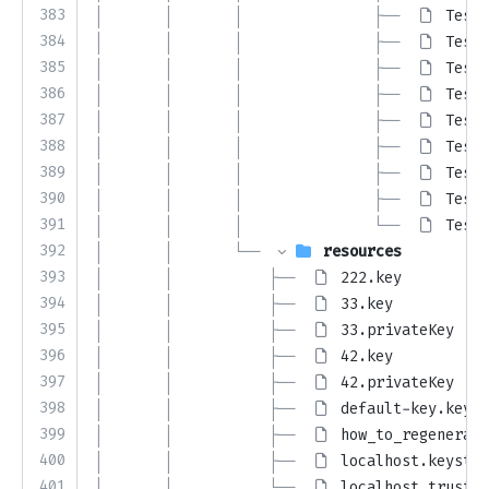
383
│       │       │               ├── 
TestP
384
│       │       │               ├── 
TestT
385
│       │       │               ├── 
TestT
386
│       │       │               ├── 
TestT
387
│       │       │               ├── 
TestT
388
│       │       │               ├── 
TestT
389
│       │       │               ├── 
TestT
390
│       │       │               ├── 
TestT
391
│       │       │               └── 
TestV
392
│       │       └── 
resources
393
│       │           ├── 
222.key
394
│       │           ├── 
33.key
395
│       │           ├── 
33.privateKey
396
│       │           ├── 
42.key
397
│       │           ├── 
42.privateKey
398
│       │           ├── 
default-key.key
399
│       │           ├── 
how_to_regenerate
400
│       │           ├── 
localhost.keystor
401
│       │           └── 
localhost.trustst