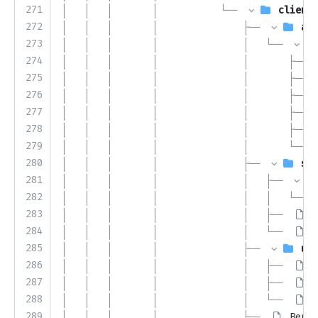
271
│   │   │       │           └── 
client
272
│   │   │       │               ├── 
aut
273
│   │   │       │               │   └── 
274
│   │   │       │               │       ├── 
275
│   │   │       │               │       ├── 
276
│   │   │       │               │       ├── 
277
│   │   │       │               │       ├── 
278
│   │   │       │               │       ├── 
279
│   │   │       │               │       └── 
280
│   │   │       │               ├── 
spo
281
│   │   │       │               │   ├── 
282
│   │   │       │               │   │   └── 
283
│   │   │       │               │   ├── 
T
284
│   │   │       │               │   └── 
T
285
│   │   │       │               ├── 
uri
286
│   │   │       │               │   ├── 
T
287
│   │   │       │               │   ├── 
T
288
│   │   │       │               │   └── 
T
289
│   │   │       │               ├── 
Bench