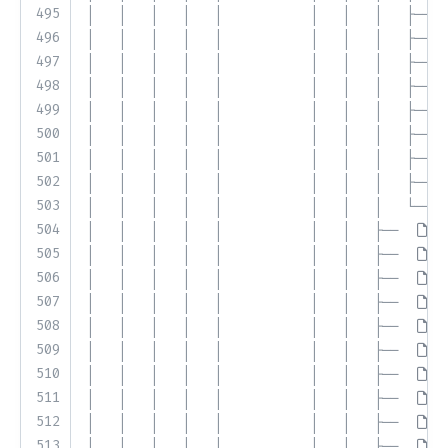
495
│   │   │   │   │           │   │   │   ├── 
496
│   │   │   │   │           │   │   │   ├── 
497
│   │   │   │   │           │   │   │   ├── 
498
│   │   │   │   │           │   │   │   ├── 
499
│   │   │   │   │           │   │   │   ├── 
500
│   │   │   │   │           │   │   │   ├── 
501
│   │   │   │   │           │   │   │   ├── 
502
│   │   │   │   │           │   │   │   ├── 
503
│   │   │   │   │           │   │   │   └── 
504
│   │   │   │   │           │   │   ├── 
A
505
│   │   │   │   │           │   │   ├── 
A
506
│   │   │   │   │           │   │   ├── 
C
507
│   │   │   │   │           │   │   ├── 
C
508
│   │   │   │   │           │   │   ├── 
F
509
│   │   │   │   │           │   │   ├── 
G
510
│   │   │   │   │           │   │   ├── 
G
511
│   │   │   │   │           │   │   ├── 
K
512
│   │   │   │   │           │   │   ├── 
M
513
│   │   │   │   │           │   │   ├── 
M