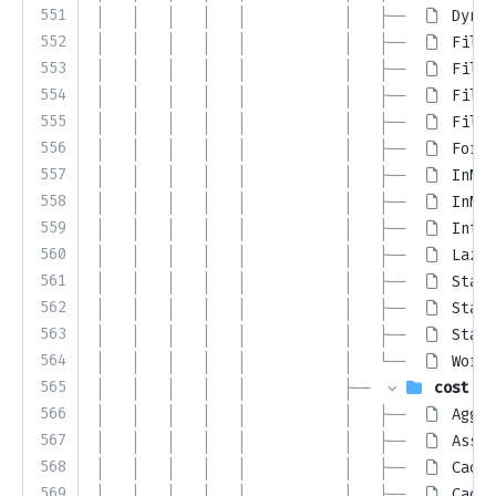
551
│   │   │   │   │           │   ├── 
Dynam
552
│   │   │   │   │           │   ├── 
FileC
553
│   │   │   │   │           │   ├── 
FileC
554
│   │   │   │   │           │   ├── 
FileC
555
│   │   │   │   │           │   ├── 
FileC
556
│   │   │   │   │           │   ├── 
ForCa
557
│   │   │   │   │           │   ├── 
InMem
558
│   │   │   │   │           │   ├── 
InMem
559
│   │   │   │   │           │   ├── 
Inter
560
│   │   │   │   │           │   ├── 
LazyC
561
│   │   │   │   │           │   ├── 
Stati
562
│   │   │   │   │           │   ├── 
Stati
563
│   │   │   │   │           │   ├── 
Stati
564
│   │   │   │   │           │   └── 
Worke
565
│   │   │   │   │           ├── 
cost
566
│   │   │   │   │           │   ├── 
Aggre
567
│   │   │   │   │           │   ├── 
Assig
568
│   │   │   │   │           │   ├── 
Cachi
569
│   │   │   │   │           │   ├── 
Cachi