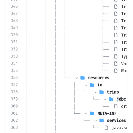
346
│       │   │   │               ├── 
Trino
347
│       │   │   │               ├── 
Trino
348
│       │   │   │               ├── 
Trino
349
│       │   │   │               ├── 
Trino
350
│       │   │   │               ├── 
Trino
351
│       │   │   │               ├── 
Trino
352
│       │   │   │               ├── 
Trino
353
│       │   │   │               ├── 
TypeC
354
│       │   │   │               ├── 
Varia
355
│       │   │   │               └── 
Warni
356
│       │   │   └── 
resources
357
│       │   │       ├── 
io
358
│       │   │       │   └── 
trino
359
│       │   │       │       └── 
jdbc
360
│       │   │       │           └── 
drive
361
│       │   │       └── 
META-INF
362
│       │   │           └── 
services
363
│       │   │               └── 
java.sql.