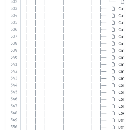
532
│   │   │   │   │           │   │   └── 
T
533
│   │   │   │   │           │   ├── 
Catal
534
│   │   │   │   │           │   ├── 
Catal
535
│   │   │   │   │           │   ├── 
Catal
536
│   │   │   │   │           │   ├── 
Catal
537
│   │   │   │   │           │   ├── 
Catal
538
│   │   │   │   │           │   ├── 
Catal
539
│   │   │   │   │           │   ├── 
Catal
540
│   │   │   │   │           │   ├── 
Catal
541
│   │   │   │   │           │   ├── 
Catal
542
│   │   │   │   │           │   ├── 
Catal
543
│   │   │   │   │           │   ├── 
Catal
544
│   │   │   │   │           │   ├── 
Conne
545
│   │   │   │   │           │   ├── 
Conne
546
│   │   │   │   │           │   ├── 
Conne
547
│   │   │   │   │           │   ├── 
Conne
548
│   │   │   │   │           │   ├── 
Coord
549
│   │   │   │   │           │   ├── 
Defau
550
│   │   │   │   │           │   ├── 
Defau