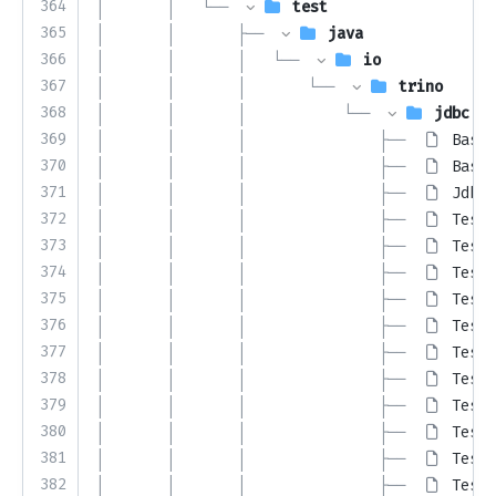
364
│       │   └── 
test
365
│       │       ├── 
java
366
│       │       │   └── 
io
367
│       │       │       └── 
trino
368
│       │       │           └── 
jdbc
369
│       │       │               ├── 
BaseT
370
│       │       │               ├── 
BaseT
371
│       │       │               ├── 
JdbcD
372
│       │       │               ├── 
TestA
373
│       │       │               ├── 
TestA
374
│       │       │               ├── 
Testi
375
│       │       │               ├── 
TestJ
376
│       │       │               ├── 
TestJ
377
│       │       │               ├── 
TestJ
378
│       │       │               ├── 
TestJ
379
│       │       │               ├── 
TestJ
380
│       │       │               ├── 
TestJ
381
│       │       │               ├── 
TestJ
382
│       │       │               ├── 
TestJ