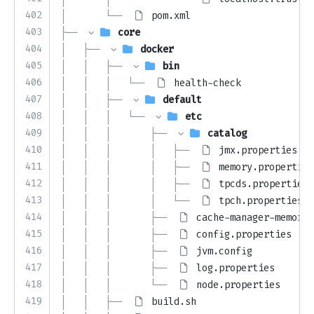
402
│       └── 
pom.xml
403
├── 
core
404
│   ├── 
docker
405
│   │   ├── 
bin
406
│   │   │   └── 
health-check
407
│   │   ├── 
default
408
│   │   │   └── 
etc
409
│   │   │       ├── 
catalog
410
│   │   │       │   ├── 
jmx.properties
411
│   │   │       │   ├── 
memory.properties
412
│   │   │       │   ├── 
tpcds.properties
413
│   │   │       │   └── 
tpch.properties
414
│   │   │       ├── 
cache-manager-memory.
415
│   │   │       ├── 
config.properties
416
│   │   │       ├── 
jvm.config
417
│   │   │       ├── 
log.properties
418
│   │   │       └── 
node.properties
419
│   │   ├── 
build.sh