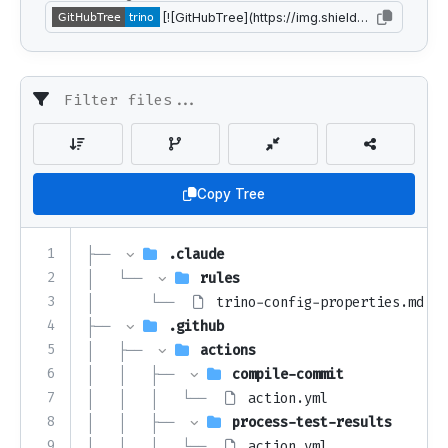
Copy Tree
1
├── 
.claude
2
│   └── 
rules
3
│       └── 
trino-config-properties.md
4
├── 
.github
5
│   ├── 
actions
6
│   │   ├── 
compile-commit
7
│   │   │   └── 
action.yml
8
│   │   ├── 
process-test-results
9
│   │   │   └── 
action.yml