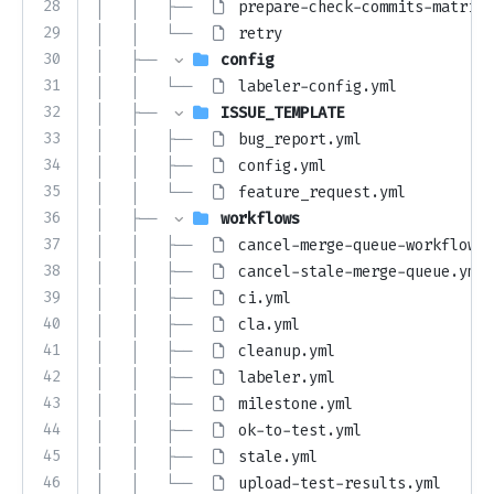
28
│   │   ├── 
prepare-check-commits-matrix.
29
│   │   └── 
retry
30
│   ├── 
config
31
│   │   └── 
labeler-config.yml
32
│   ├── 
ISSUE_TEMPLATE
33
│   │   ├── 
bug_report.yml
34
│   │   ├── 
config.yml
35
│   │   └── 
feature_request.yml
36
│   ├── 
workflows
37
│   │   ├── 
cancel-merge-queue-workflow.y
38
│   │   ├── 
cancel-stale-merge-queue.yml
39
│   │   ├── 
ci.yml
40
│   │   ├── 
cla.yml
41
│   │   ├── 
cleanup.yml
42
│   │   ├── 
labeler.yml
43
│   │   ├── 
milestone.yml
44
│   │   ├── 
ok-to-test.yml
45
│   │   ├── 
stale.yml
46
│   │   └── 
upload-test-results.yml