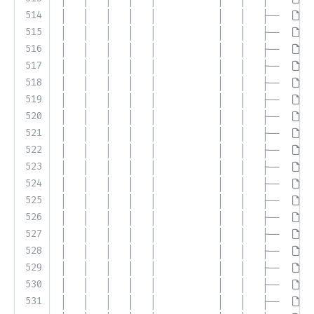
514
│   │   │   │   │           │   │   ├── 
N
515
│   │   │   │   │           │   │   ├── 
Q
516
│   │   │   │   │           │   │   ├── 
R
517
│   │   │   │   │           │   │   ├── 
S
518
│   │   │   │   │           │   │   ├── 
S
519
│   │   │   │   │           │   │   ├── 
S
520
│   │   │   │   │           │   │   ├── 
S
521
│   │   │   │   │           │   │   ├── 
S
522
│   │   │   │   │           │   │   ├── 
S
523
│   │   │   │   │           │   │   ├── 
S
524
│   │   │   │   │           │   │   ├── 
S
525
│   │   │   │   │           │   │   ├── 
S
526
│   │   │   │   │           │   │   ├── 
S
527
│   │   │   │   │           │   │   ├── 
S
528
│   │   │   │   │           │   │   ├── 
T
529
│   │   │   │   │           │   │   ├── 
T
530
│   │   │   │   │           │   │   ├── 
T
531
│   │   │   │   │           │   │   ├── 
T