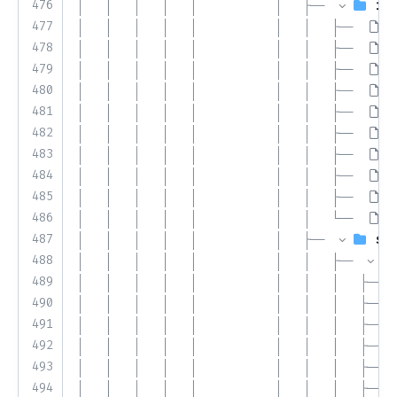
476
│   │   │   │   │           │   ├── 
inf
477
│   │   │   │   │           │   │   ├── 
I
478
│   │   │   │   │           │   │   ├── 
I
479
│   │   │   │   │           │   │   ├── 
I
480
│   │   │   │   │           │   │   ├── 
I
481
│   │   │   │   │           │   │   ├── 
I
482
│   │   │   │   │           │   │   ├── 
I
483
│   │   │   │   │           │   │   ├── 
I
484
│   │   │   │   │           │   │   ├── 
I
485
│   │   │   │   │           │   │   ├── 
I
486
│   │   │   │   │           │   │   └── 
I
487
│   │   │   │   │           │   ├── 
sys
488
│   │   │   │   │           │   │   ├── 
489
│   │   │   │   │           │   │   │   ├── 
490
│   │   │   │   │           │   │   │   ├── 
491
│   │   │   │   │           │   │   │   ├── 
492
│   │   │   │   │           │   │   │   ├── 
493
│   │   │   │   │           │   │   │   ├── 
494
│   │   │   │   │           │   │   │   ├── 