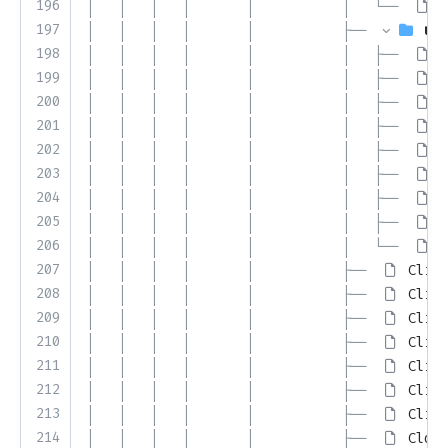
196
│   │   │   │       │           │   └── 
S
197
│   │   │   │       │           ├── 
uri
198
│   │   │   │       │           │   ├── 
A
199
│   │   │   │       │           │   ├── 
C
200
│   │   │   │       │           │   ├── 
C
201
│   │   │   │       │           │   ├── 
H
202
│   │   │   │       │           │   ├── 
K
203
│   │   │   │       │           │   ├── 
L
204
│   │   │   │       │           │   ├── 
P
205
│   │   │   │       │           │   ├── 
R
206
│   │   │   │       │           │   └── 
T
207
│   │   │   │       │           ├── 
Clien
208
│   │   │   │       │           ├── 
Clien
209
│   │   │   │       │           ├── 
Clien
210
│   │   │   │       │           ├── 
Clien
211
│   │   │   │       │           ├── 
Clien
212
│   │   │   │       │           ├── 
Clien
213
│   │   │   │       │           ├── 
Clien
214
│   │   │   │       │           ├── 
Close