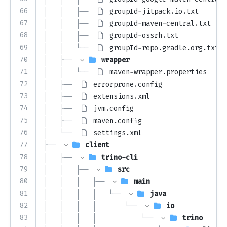
66
│   │   ├── 
groupId-jitpack.io.txt
67
│   │   ├── 
groupId-maven-central.txt
68
│   │   ├── 
groupId-ossrh.txt
69
│   │   └── 
groupId-repo.gradle.org.txt
70
│   ├── 
wrapper
71
│   │   └── 
maven-wrapper.properties
72
│   ├── 
errorprone.config
73
│   ├── 
extensions.xml
74
│   ├── 
jvm.config
75
│   ├── 
maven.config
76
│   └── 
settings.xml
77
├── 
client
78
│   ├── 
trino-cli
79
│   │   ├── 
src
80
│   │   │   ├── 
main
81
│   │   │   │   └── 
java
82
│   │   │   │       └── 
io
83
│   │   │   │           └── 
trino