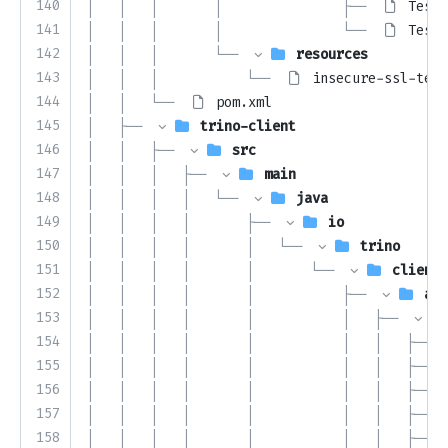
140
│   │   │       │               ├── 
TestT
141
│   │   │       │               └── 
TestV
142
│   │   │       └── 
resources
143
│   │   │           └── 
insecure-ssl-test
144
│   │   └── 
pom.xml
145
│   ├── 
trino-client
146
│   │   ├── 
src
147
│   │   │   ├── 
main
148
│   │   │   │   └── 
java
149
│   │   │   │       ├── 
io
150
│   │   │   │       │   └── 
trino
151
│   │   │   │       │       └── 
client
152
│   │   │   │       │           ├── 
aut
153
│   │   │   │       │           │   ├── 
154
│   │   │   │       │           │   │   ├── 
155
│   │   │   │       │           │   │   ├── 
156
│   │   │   │       │           │   │   ├── 
157
│   │   │   │       │           │   │   ├── 
158
│   │   │   │       │           │   │   ├── 