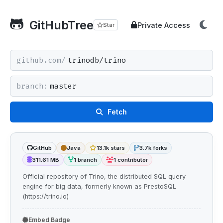
GitHubTree
Private Access
Star
github.com/
branch:
Fetch
GitHub
Java
13.1k stars
3.7k forks
311.61 MB
1 branch
1 contributor
Official repository of Trino, the distributed SQL query
engine for big data, formerly known as PrestoSQL
(https://trino.io)
Embed Badge