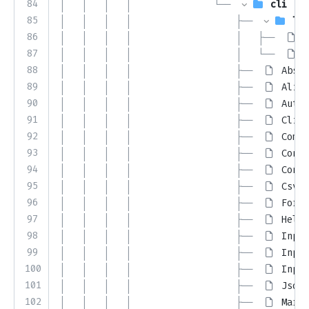
84
│   │   │   │               └── 
cli
85
│   │   │   │                   ├── 
lex
86
│   │   │   │                   │   ├── 
D
87
│   │   │   │                   │   └── 
S
88
│   │   │   │                   ├── 
Abstr
89
│   │   │   │                   ├── 
Align
90
│   │   │   │                   ├── 
AutoT
91
│   │   │   │                   ├── 
Clien
92
│   │   │   │                   ├── 
Compl
93
│   │   │   │                   ├── 
Conso
94
│   │   │   │                   ├── 
Conso
95
│   │   │   │                   ├── 
CsvPr
96
│   │   │   │                   ├── 
Forma
97
│   │   │   │                   ├── 
Help.
98
│   │   │   │                   ├── 
Input
99
│   │   │   │                   ├── 
Input
100
│   │   │   │                   ├── 
Input
101
│   │   │   │                   ├── 
JsonP
102
│   │   │   │                   ├── 
Markd