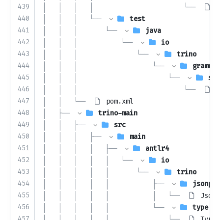
439
│   │   │   │                       └── 
S
440
│   │   │   └── 
test
441
│   │   │       └── 
java
442
│   │   │           └── 
io
443
│   │   │               └── 
trino
444
│   │   │                   └── 
grammar
445
│   │   │                       └── 
sql
446
│   │   │                           └── 
T
447
│   │   └── 
pom.xml
448
│   ├── 
trino-main
449
│   │   ├── 
src
450
│   │   │   ├── 
main
451
│   │   │   │   ├── 
antlr4
452
│   │   │   │   │   └── 
io
453
│   │   │   │   │       └── 
trino
454
│   │   │   │   │           ├── 
jsonpat
455
│   │   │   │   │           │   └── 
JsonD
456
│   │   │   │   │           └── 
type
457
│   │   │   │   │               └── 
TypeC