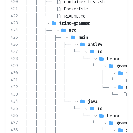
420
│   │   ├── 
container-test.sh
421
│   │   ├── 
Dockerfile
422
│   │   └── 
README.md
423
│   ├── 
trino-grammar
424
│   │   ├── 
src
425
│   │   │   ├── 
main
426
│   │   │   │   ├── 
antlr4
427
│   │   │   │   │   └── 
io
428
│   │   │   │   │       └── 
trino
429
│   │   │   │   │           └── 
grammar
430
│   │   │   │   │               ├── 
jso
431
│   │   │   │   │               │   └── 
J
432
│   │   │   │   │               └── 
sql
433
│   │   │   │   │                   └── 
S
434
│   │   │   │   └── 
java
435
│   │   │   │       └── 
io
436
│   │   │   │           └── 
trino
437
│   │   │   │               └── 
grammar
438
│   │   │   │                   └── 
sql