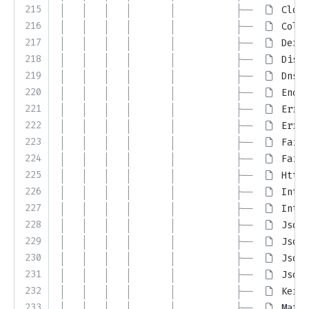
215
│   │   │   │       │           ├── 
Close
216
│   │   │   │       │           ├── 
Colum
217
│   │   │   │       │           ├── 
DerUt
218
│   │   │   │       │           ├── 
Disal
219
│   │   │   │       │           ├── 
DnsRe
220
│   │   │   │       │           ├── 
Encod
221
│   │   │   │       │           ├── 
Error
222
│   │   │   │       │           ├── 
Error
223
│   │   │   │       │           ├── 
Failu
224
│   │   │   │       │           ├── 
Failu
225
│   │   │   │       │           ├── 
HttpS
226
│   │   │   │       │           ├── 
Inter
227
│   │   │   │       │           ├── 
Inter
228
│   │   │   │       │           ├── 
JsonD
229
│   │   │   │       │           ├── 
JsonI
230
│   │   │   │       │           ├── 
JsonQ
231
│   │   │   │       │           ├── 
JsonR
232
│   │   │   │       │           ├── 
Kerbe
233
│   │   │   │       │           ├── 
Mater