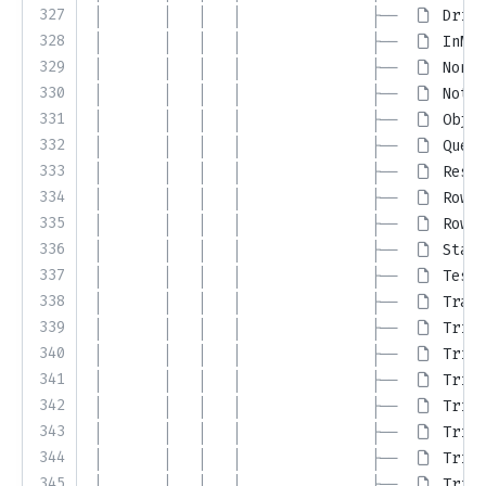
327
│       │   │   │               ├── 
Drive
328
│       │   │   │               ├── 
InMem
329
│       │   │   │               ├── 
NonRe
330
│       │   │   │               ├── 
NotIm
331
│       │   │   │               ├── 
Objec
332
│       │   │   │               ├── 
Query
333
│       │   │   │               ├── 
Resul
334
│       │   │   │               ├── 
Row.j
335
│       │   │   │               ├── 
RowFi
336
│       │   │   │               ├── 
Stage
337
│       │   │   │               ├── 
Testi
338
│       │   │   │               ├── 
Traci
339
│       │   │   │               ├── 
Trino
340
│       │   │   │               ├── 
Trino
341
│       │   │   │               ├── 
Trino
342
│       │   │   │               ├── 
Trino
343
│       │   │   │               ├── 
Trino
344
│       │   │   │               ├── 
Trino
345
│       │   │   │               ├── 
Trino