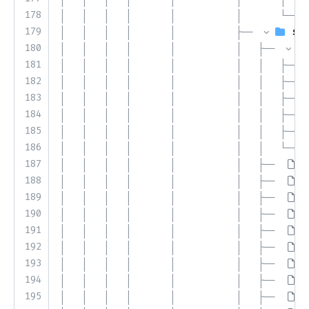
178
│   │   │   │       │           │       └── 
179
│   │   │   │       │           ├── 
spo
180
│   │   │   │       │           │   ├── 
181
│   │   │   │       │           │   │   ├── 
182
│   │   │   │       │           │   │   ├── 
183
│   │   │   │       │           │   │   ├── 
184
│   │   │   │       │           │   │   ├── 
185
│   │   │   │       │           │   │   ├── 
186
│   │   │   │       │           │   │   └── 
187
│   │   │   │       │           │   ├── 
D
188
│   │   │   │       │           │   ├── 
D
189
│   │   │   │       │           │   ├── 
E
190
│   │   │   │       │           │   ├── 
I
191
│   │   │   │       │           │   ├── 
I
192
│   │   │   │       │           │   ├── 
S
193
│   │   │   │       │           │   ├── 
S
194
│   │   │   │       │           │   ├── 
S
195
│   │   │   │       │           │   ├── 
S