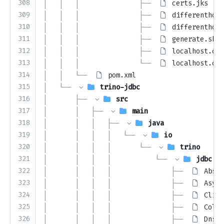
308
│   │   │               ├── 
certs.jks
309
│   │   │               ├── 
differenthost
310
│   │   │               ├── 
differenthost
311
│   │   │               ├── 
generate.sh
312
│   │   │               ├── 
localhost.con
313
│   │   │               └── 
localhost.crt
314
│   │   └── 
pom.xml
315
│   └── 
trino-jdbc
316
│       ├── 
src
317
│       │   ├── 
main
318
│       │   │   ├── 
java
319
│       │   │   │   └── 
io
320
│       │   │   │       └── 
trino
321
│       │   │   │           └── 
jdbc
322
│       │   │   │               ├── 
Abstr
323
│       │   │   │               ├── 
Async
324
│       │   │   │               ├── 
Clien
325
│       │   │   │               ├── 
Colum
326
│       │   │   │               ├── 
DnsRe