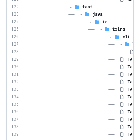
122
│   │   │   └── 
test
123
│   │   │       ├── 
java
124
│   │   │       │   └── 
io
125
│   │   │       │       └── 
trino
126
│   │   │       │           └── 
cli
127
│   │   │       │               ├── 
lex
128
│   │   │       │               │   └── 
T
129
│   │   │       │               ├── 
TestA
130
│   │   │       │               ├── 
TestA
131
│   │   │       │               ├── 
TestC
132
│   │   │       │               ├── 
TestC
133
│   │   │       │               ├── 
TestF
134
│   │   │       │               ├── 
TestI
135
│   │   │       │               ├── 
TestI
136
│   │   │       │               ├── 
TestJ
137
│   │   │       │               ├── 
TestM
138
│   │   │       │               ├── 
TestQ
139
│   │   │       │               ├── 
TestT