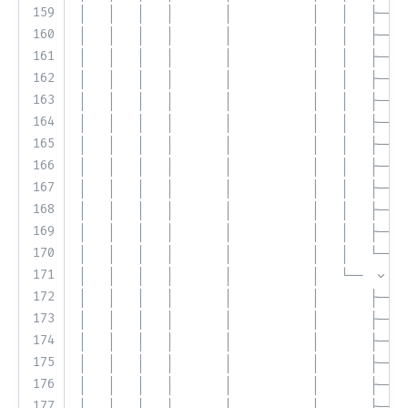
159
│   │   │   │       │           │   │   ├── 
160
│   │   │   │       │           │   │   ├── 
161
│   │   │   │       │           │   │   ├── 
162
│   │   │   │       │           │   │   ├── 
163
│   │   │   │       │           │   │   ├── 
164
│   │   │   │       │           │   │   ├── 
165
│   │   │   │       │           │   │   ├── 
166
│   │   │   │       │           │   │   ├── 
167
│   │   │   │       │           │   │   ├── 
168
│   │   │   │       │           │   │   ├── 
169
│   │   │   │       │           │   │   ├── 
170
│   │   │   │       │           │   │   └── 
171
│   │   │   │       │           │   └── 
172
│   │   │   │       │           │       ├── 
173
│   │   │   │       │           │       ├── 
174
│   │   │   │       │           │       ├── 
175
│   │   │   │       │           │       ├── 
176
│   │   │   │       │           │       ├── 
177
│   │   │   │       │           │       ├── 