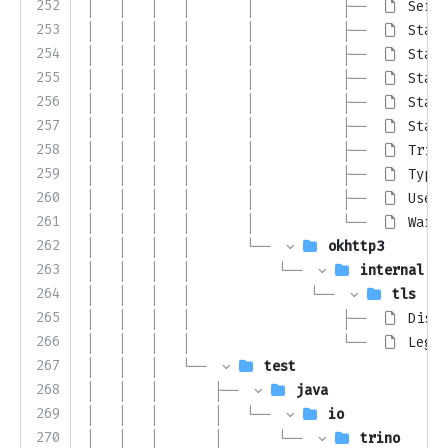
252
│   │   │   │       │           ├── 
Serve
253
│   │   │   │       │           ├── 
Stage
254
│   │   │   │       │           ├── 
State
255
│   │   │   │       │           ├── 
State
256
│   │   │   │       │           ├── 
State
257
│   │   │   │       │           ├── 
State
258
│   │   │   │       │           ├── 
Trino
259
│   │   │   │       │           ├── 
Typed
260
│   │   │   │       │           ├── 
UserA
261
│   │   │   │       │           └── 
Warni
262
│   │   │   │       └── 
okhttp3
263
│   │   │   │           └── 
internal
264
│   │   │   │               └── 
tls
265
│   │   │   │                   ├── 
Disti
266
│   │   │   │                   └── 
Legac
267
│   │   │   └── 
test
268
│   │   │       ├── 
java
269
│   │   │       │   └── 
io
270
│   │   │       │       └── 
trino