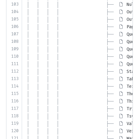
103
│   │   │   │                   ├── 
NullP
104
│   │   │   │                   ├── 
Outpu
105
│   │   │   │                   ├── 
Outpu
106
│   │   │   │                   ├── 
Pager
107
│   │   │   │                   ├── 
Query
108
│   │   │   │                   ├── 
Query
109
│   │   │   │                   ├── 
Query
110
│   │   │   │                   ├── 
Query
111
│   │   │   │                   ├── 
Query
112
│   │   │   │                   ├── 
Statu
113
│   │   │   │                   ├── 
Table
114
│   │   │   │                   ├── 
Termi
115
│   │   │   │                   ├── 
Theme
116
│   │   │   │                   ├── 
Threa
117
│   │   │   │                   ├── 
Trino
118
│   │   │   │                   ├── 
TsvPr
119
│   │   │   │                   ├── 
Valid
120
│   │   │   │                   ├── 
Verti
121
│   │   │   │                   └── 
Warni