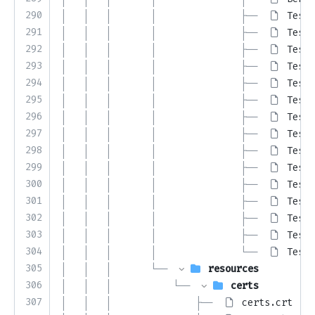
290
│   │   │       │               ├── 
TestC
291
│   │   │       │               ├── 
TestC
292
│   │   │       │               ├── 
TestD
293
│   │   │       │               ├── 
TestI
294
│   │   │       │               ├── 
TestI
295
│   │   │       │               ├── 
TestM
296
│   │   │       │               ├── 
TestP
297
│   │   │       │               ├── 
TestQ
298
│   │   │       │               ├── 
TestQ
299
│   │   │       │               ├── 
TestR
300
│   │   │       │               ├── 
TestR
301
│   │   │       │               ├── 
TestS
302
│   │   │       │               ├── 
TestS
303
│   │   │       │               ├── 
TestT
304
│   │   │       │               └── 
TestU
305
│   │   │       └── 
resources
306
│   │   │           └── 
certs
307
│   │   │               ├── 
certs.crt