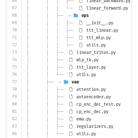
66
│       │   │   ├── 
linear_backward.py
67
│       │   │   └── 
linear_forward.py
68
│       │   ├── 
ops
69
│       │   │   ├── 
__init__.py
70
│       │   │   ├── 
ttt_linear.py
71
│       │   │   ├── 
ttt_mlp.py
72
│       │   │   └── 
utils.py
73
│       │   ├── 
linear_triton.py
74
│       │   ├── 
mlp_tk.py
75
│       │   ├── 
ttt_layer.py
76
│       │   └── 
utils.py
77
│       ├── 
vae
78
│       │   ├── 
attention.py
79
│       │   ├── 
autoencoder.py
80
│       │   ├── 
cp_enc_dec_test.py
81
│       │   ├── 
cp_enc_dec.py
82
│       │   ├── 
ema.py
83
│       │   ├── 
regularizers.py
84
│       │   └── 
utils.py