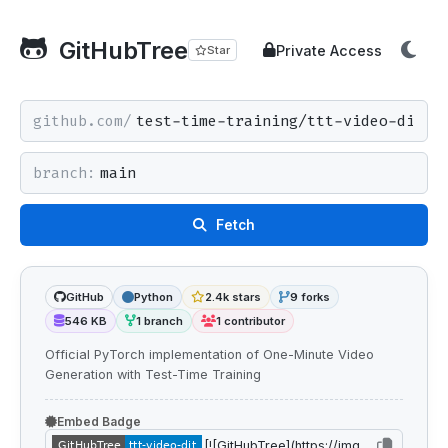
GitHubTree
Private Access
Star
github.com/
branch:
Fetch
GitHub
Python
2.4k stars
9 forks
546 KB
1 branch
1 contributor
Official PyTorch implementation of One-Minute Video
Generation with Test-Time Training
Embed Badge