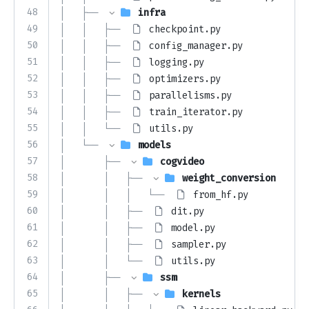
48
│   ├── 
infra
49
│   │   ├── 
checkpoint.py
50
│   │   ├── 
config_manager.py
51
│   │   ├── 
logging.py
52
│   │   ├── 
optimizers.py
53
│   │   ├── 
parallelisms.py
54
│   │   ├── 
train_iterator.py
55
│   │   └── 
utils.py
56
│   └── 
models
57
│       ├── 
cogvideo
58
│       │   ├── 
weight_conversion
59
│       │   │   └── 
from_hf.py
60
│       │   ├── 
dit.py
61
│       │   ├── 
model.py
62
│       │   ├── 
sampler.py
63
│       │   └── 
utils.py
64
│       ├── 
ssm
65
│       │   ├── 
kernels