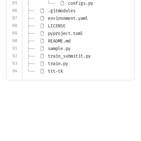
85
│       └── 
configs.py
86
├── 
.gitmodules
87
├── 
environment.yaml
88
├── 
LICENSE
89
├── 
pyproject.toml
90
├── 
README.md
91
├── 
sample.py
92
├── 
train_submitit.py
93
├── 
train.py
94
└── 
ttt-tk