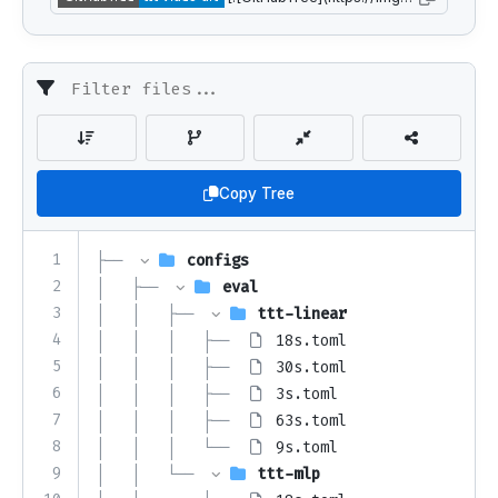
Copy Tree
1
├── 
configs
2
│   ├── 
eval
3
│   │   ├── 
ttt-linear
4
│   │   │   ├── 
18s.toml
5
│   │   │   ├── 
30s.toml
6
│   │   │   ├── 
3s.toml
7
│   │   │   ├── 
63s.toml
8
│   │   │   └── 
9s.toml
9
│   │   └── 
ttt-mlp