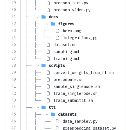
29
│   ├── 
precomp_text.py
30
│   └── 
precomp_video.py
31
├── 
docs
32
│   ├── 
figures
33
│   │   ├── 
hero.png
34
│   │   └── 
integration.jpg
35
│   ├── 
dataset.md
36
│   ├── 
sampling.md
37
│   └── 
training.md
38
├── 
scripts
39
│   ├── 
convert_weights_from_hf.sh
40
│   ├── 
precompute.sh
41
│   ├── 
sample_singlenode.sh
42
│   ├── 
train_singlenode.sh
43
│   └── 
train_submitit.sh
44
├── 
ttt
45
│   ├── 
datasets
46
│   │   ├── 
data_sampler.py
47
│   │   └── 
preembedding_dataset.py