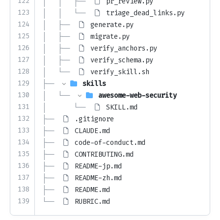
122
│   │   ├── 
pr_review.py
123
│   │   └── 
triage_dead_links.py
124
│   ├── 
generate.py
125
│   ├── 
migrate.py
126
│   ├── 
verify_anchors.py
127
│   ├── 
verify_schema.py
128
│   └── 
verify_skill.sh
129
├── 
skills
130
│   └── 
awesome-web-security
131
│       └── 
SKILL.md
132
├── 
.gitignore
133
├── 
CLAUDE.md
134
├── 
code-of-conduct.md
135
├── 
CONTRIBUTING.md
136
├── 
README-jp.md
137
├── 
README-zh.md
138
├── 
README.md
139
└── 
RUBRIC.md