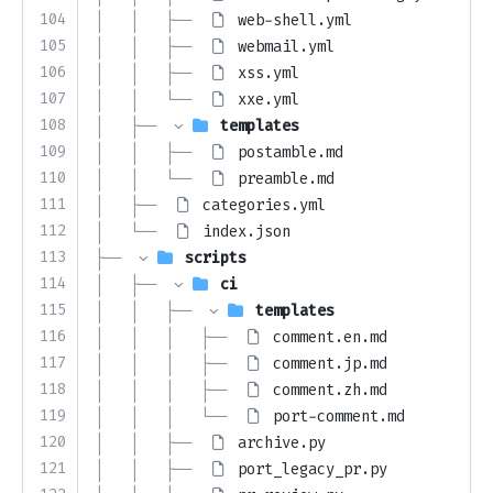
104
│   │   ├── 
web-shell.yml
105
│   │   ├── 
webmail.yml
106
│   │   ├── 
xss.yml
107
│   │   └── 
xxe.yml
108
│   ├── 
templates
109
│   │   ├── 
postamble.md
110
│   │   └── 
preamble.md
111
│   ├── 
categories.yml
112
│   └── 
index.json
113
├── 
scripts
114
│   ├── 
ci
115
│   │   ├── 
templates
116
│   │   │   ├── 
comment.en.md
117
│   │   │   ├── 
comment.jp.md
118
│   │   │   ├── 
comment.zh.md
119
│   │   │   └── 
port-comment.md
120
│   │   ├── 
archive.py
121
│   │   ├── 
port_legacy_pr.py