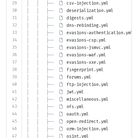
29
│   │   ├── 
csv-injection.yml
30
│   │   ├── 
deserialization.yml
31
│   │   ├── 
digests.yml
32
│   │   ├── 
dns-rebinding.yml
33
│   │   ├── 
evasions-authentication.yml
34
│   │   ├── 
evasions-csp.yml
35
│   │   ├── 
evasions-jsmvc.yml
36
│   │   ├── 
evasions-waf.yml
37
│   │   ├── 
evasions-xxe.yml
38
│   │   ├── 
fingerprint.yml
39
│   │   ├── 
forums.yml
40
│   │   ├── 
ftp-injection.yml
41
│   │   ├── 
jwt.yml
42
│   │   ├── 
miscellaneous.yml
43
│   │   ├── 
nfs.yml
44
│   │   ├── 
oauth.yml
45
│   │   ├── 
open-redirect.yml
46
│   │   ├── 
orm-injection.yml
47
│   │   ├── 
osint.yml