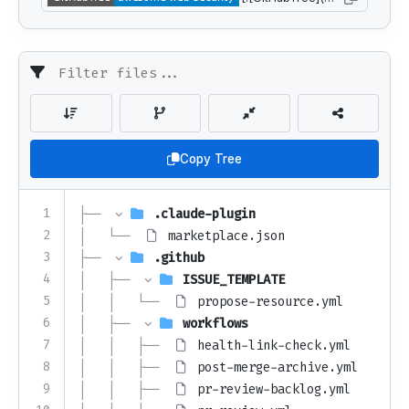
Copy Tree
1
├── 
.claude-plugin
2
│   └── 
marketplace.json
3
├── 
.github
4
│   ├── 
ISSUE_TEMPLATE
5
│   │   └── 
propose-resource.yml
6
│   ├── 
workflows
7
│   │   ├── 
health-link-check.yml
8
│   │   ├── 
post-merge-archive.yml
9
│   │   ├── 
pr-review-backlog.yml