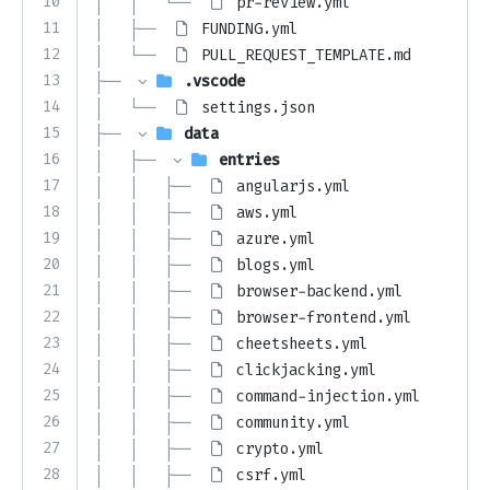
10
│   │   └── 
pr-review.yml
11
│   ├── 
FUNDING.yml
12
│   └── 
PULL_REQUEST_TEMPLATE.md
13
├── 
.vscode
14
│   └── 
settings.json
15
├── 
data
16
│   ├── 
entries
17
│   │   ├── 
angularjs.yml
18
│   │   ├── 
aws.yml
19
│   │   ├── 
azure.yml
20
│   │   ├── 
blogs.yml
21
│   │   ├── 
browser-backend.yml
22
│   │   ├── 
browser-frontend.yml
23
│   │   ├── 
cheetsheets.yml
24
│   │   ├── 
clickjacking.yml
25
│   │   ├── 
command-injection.yml
26
│   │   ├── 
community.yml
27
│   │   ├── 
crypto.yml
28
│   │   ├── 
csrf.yml