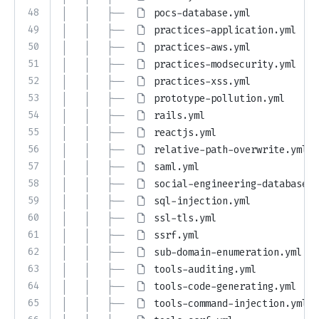
48
│   │   ├── 
pocs-database.yml
49
│   │   ├── 
practices-application.yml
50
│   │   ├── 
practices-aws.yml
51
│   │   ├── 
practices-modsecurity.yml
52
│   │   ├── 
practices-xss.yml
53
│   │   ├── 
prototype-pollution.yml
54
│   │   ├── 
rails.yml
55
│   │   ├── 
reactjs.yml
56
│   │   ├── 
relative-path-overwrite.yml
57
│   │   ├── 
saml.yml
58
│   │   ├── 
social-engineering-database.y
59
│   │   ├── 
sql-injection.yml
60
│   │   ├── 
ssl-tls.yml
61
│   │   ├── 
ssrf.yml
62
│   │   ├── 
sub-domain-enumeration.yml
63
│   │   ├── 
tools-auditing.yml
64
│   │   ├── 
tools-code-generating.yml
65
│   │   ├── 
tools-command-injection.yml