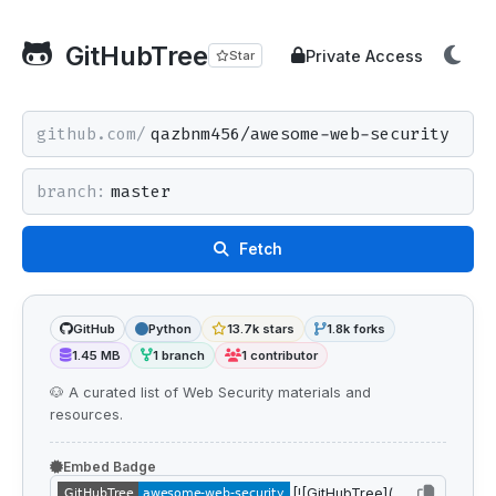
GitHubTree
Private Access
Star
github.com/
branch:
Fetch
GitHub
Python
13.7k stars
1.8k forks
1.45 MB
1 branch
1 contributor
🐶 A curated list of Web Security materials and
resources.
Embed Badge