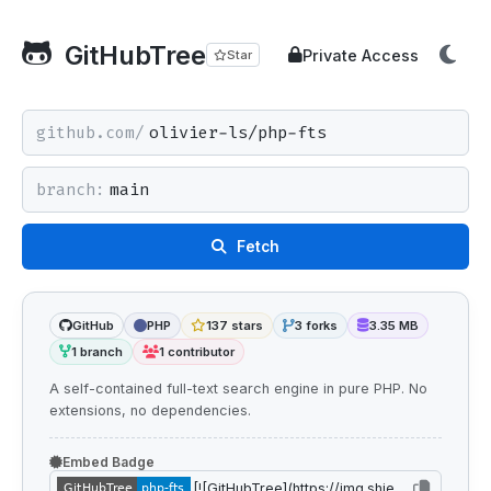
GitHubTree
Private Access
Star
github.com/
branch:
Fetch
GitHub
PHP
137 stars
3 forks
3.35 MB
1 branch
1 contributor
A self-contained full-text search engine in pure PHP. No
extensions, no dependencies.
Embed Badge