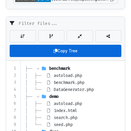
Copy Tree
1
├── 
benchmark
2
│   ├── 
autoload.php
3
│   ├── 
benchmark.php
4
│   └── 
DataGenerator.php
5
├── 
demo
6
│   ├── 
autoload.php
7
│   ├── 
index.html
8
│   ├── 
search.php
9
│   └── 
seed.php