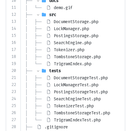
10
├── 
docs
11
│   └── 
demo.gif
12
├── 
src
13
│   ├── 
DocumentStorage.php
14
│   ├── 
LockManager.php
15
│   ├── 
PostingsStorage.php
16
│   ├── 
SearchEngine.php
17
│   ├── 
Tokenizer.php
18
│   ├── 
TombstoneStorage.php
19
│   └── 
TrigramIndex.php
20
├── 
tests
21
│   ├── 
DocumentStorageTest.php
22
│   ├── 
LockManagerTest.php
23
│   ├── 
PostingsStorageTest.php
24
│   ├── 
SearchEngineTest.php
25
│   ├── 
TokenizerTest.php
26
│   ├── 
TombstoneStorageTest.php
27
│   └── 
TrigramIndexTest.php
28
├── 
.gitignore