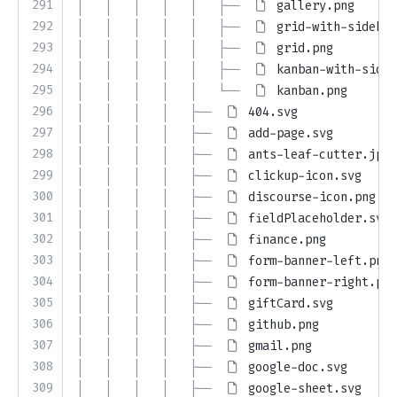
291
│   │   │   │   │   ├── 
gallery.png
292
│   │   │   │   │   ├── 
grid-with-sidebar
293
│   │   │   │   │   ├── 
grid.png
294
│   │   │   │   │   ├── 
kanban-with-sideb
295
│   │   │   │   │   └── 
kanban.png
296
│   │   │   │   ├── 
404.svg
297
│   │   │   │   ├── 
add-page.svg
298
│   │   │   │   ├── 
ants-leaf-cutter.jpeg
299
│   │   │   │   ├── 
clickup-icon.svg
300
│   │   │   │   ├── 
discourse-icon.png
301
│   │   │   │   ├── 
fieldPlaceholder.svg
302
│   │   │   │   ├── 
finance.png
303
│   │   │   │   ├── 
form-banner-left.png
304
│   │   │   │   ├── 
form-banner-right.png
305
│   │   │   │   ├── 
giftCard.svg
306
│   │   │   │   ├── 
github.png
307
│   │   │   │   ├── 
gmail.png
308
│   │   │   │   ├── 
google-doc.svg
309
│   │   │   │   ├── 
google-sheet.svg