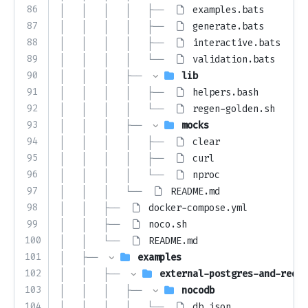
86
│   │   │   │   ├── 
examples.bats
87
│   │   │   │   ├── 
generate.bats
88
│   │   │   │   ├── 
interactive.bats
89
│   │   │   │   └── 
validation.bats
90
│   │   │   ├── 
lib
91
│   │   │   │   ├── 
helpers.bash
92
│   │   │   │   └── 
regen-golden.sh
93
│   │   │   ├── 
mocks
94
│   │   │   │   ├── 
clear
95
│   │   │   │   ├── 
curl
96
│   │   │   │   └── 
nproc
97
│   │   │   └── 
README.md
98
│   │   ├── 
docker-compose.yml
99
│   │   ├── 
noco.sh
100
│   │   └── 
README.md
101
│   ├── 
examples
102
│   │   ├── 
external-postgres-and-redis
103
│   │   │   ├── 
nocodb
104
│   │   │   │   └── 
db.json