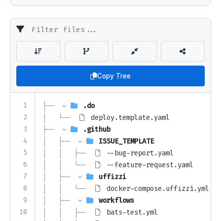
Copy Tree
1
├── 
.do
2
│   └── 
deploy.template.yaml
3
├── 
.github
4
│   ├── 
ISSUE_TEMPLATE
5
│   │   ├── 
--bug-report.yaml
6
│   │   └── 
--feature-request.yaml
7
│   ├── 
uffizzi
8
│   │   └── 
docker-compose.uffizzi.yml
9
│   ├── 
workflows
10
│   │   ├── 
bats-test.yml