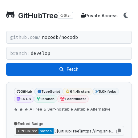
GitHubTree
Private Access
Star
github.com/
branch:
Fetch
GitHub
TypeScript
64.4k stars
5.0k forks
1.4 GB
1 branch
1 contributor
🔥 🔥 🔥 A Free & Self-hostable Airtable Alternative
Embed Badge