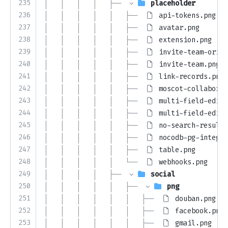
235
│   │   │   │   ├── 
placeholder
236
│   │   │   │   │   ├── 
api-tokens.png
237
│   │   │   │   │   ├── 
avatar.png
238
│   │   │   │   │   ├── 
extension.png
239
│   │   │   │   │   ├── 
invite-team-origi
240
│   │   │   │   │   ├── 
invite-team.png
241
│   │   │   │   │   ├── 
link-records.png
242
│   │   │   │   │   ├── 
moscot-collaborat
243
│   │   │   │   │   ├── 
multi-field-edito
244
│   │   │   │   │   ├── 
multi-field-edito
245
│   │   │   │   │   ├── 
no-search-result-
246
│   │   │   │   │   ├── 
nocodb-pg-integra
247
│   │   │   │   │   ├── 
table.png
248
│   │   │   │   │   └── 
webhooks.png
249
│   │   │   │   ├── 
social
250
│   │   │   │   │   ├── 
png
251
│   │   │   │   │   │   ├── 
douban.png
252
│   │   │   │   │   │   ├── 
facebook.png
253
│   │   │   │   │   │   ├── 
gmail.png