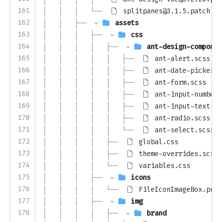
161
│   │   │   └── 
splitpanes@3.1.5.patch
162
│   │   ├── 
assets
163
│   │   │   ├── 
css
164
│   │   │   │   ├── 
ant-design-componen
165
│   │   │   │   │   ├── 
ant-alert.scss
166
│   │   │   │   │   ├── 
ant-date-picker.s
167
│   │   │   │   │   ├── 
ant-form.scss
168
│   │   │   │   │   ├── 
ant-input-number.
169
│   │   │   │   │   ├── 
ant-input-text.sc
170
│   │   │   │   │   ├── 
ant-radio.scss
171
│   │   │   │   │   └── 
ant-select.scss
172
│   │   │   │   ├── 
global.css
173
│   │   │   │   ├── 
theme-overrides.scss
174
│   │   │   │   └── 
variables.css
175
│   │   │   ├── 
icons
176
│   │   │   │   └── 
FileIconImageBox.png
177
│   │   │   ├── 
img
178
│   │   │   │   ├── 
brand