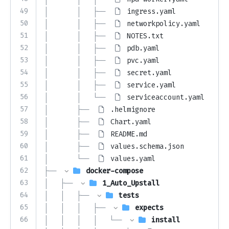
49
│       │   ├── 
ingress.yaml
50
│       │   ├── 
networkpolicy.yaml
51
│       │   ├── 
NOTES.txt
52
│       │   ├── 
pdb.yaml
53
│       │   ├── 
pvc.yaml
54
│       │   ├── 
secret.yaml
55
│       │   ├── 
service.yaml
56
│       │   └── 
serviceaccount.yaml
57
│       ├── 
.helmignore
58
│       ├── 
Chart.yaml
59
│       ├── 
README.md
60
│       ├── 
values.schema.json
61
│       └── 
values.yaml
62
├── 
docker-compose
63
│   ├── 
1_Auto_Upstall
64
│   │   ├── 
tests
65
│   │   │   ├── 
expects
66
│   │   │   │   └── 
install