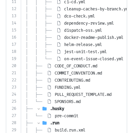
11
│   │   ├── 
ci-cd.yml
12
│   │   ├── 
cleanup-caches-by-branch.yml
13
│   │   ├── 
dco-check.yml
14
│   │   ├── 
dependency-review.yml
15
│   │   ├── 
dispatch-oss.yml
16
│   │   ├── 
docker-readme-publish.yml
17
│   │   ├── 
helm-release.yml
18
│   │   ├── 
jest-unit-test.yml
19
│   │   └── 
on-event-issue-closed.yml
20
│   ├── 
CODE_OF_CONDUCT.md
21
│   ├── 
COMMIT_CONVENTION.md
22
│   ├── 
CONTRIBUTING.md
23
│   ├── 
FUNDING.yml
24
│   ├── 
PULL_REQUEST_TEMPLATE.md
25
│   └── 
SPONSORS.md
26
├── 
.husky
27
│   └── 
pre-commit
28
├── 
.run
29
│   ├── 
build.run.xml