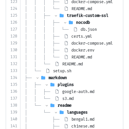
123
│   │   │   ├── 
docker-compose.yml
124
│   │   │   └── 
README.md
125
│   │   ├── 
traefik-custom-ssl
126
│   │   │   ├── 
nocodb
127
│   │   │   │   └── 
db.json
128
│   │   │   ├── 
certs.yml
129
│   │   │   ├── 
docker-compose.yml
130
│   │   │   ├── 
docker.env
131
│   │   │   └── 
README.md
132
│   │   └── 
README.md
133
│   └── 
setup.sh
134
├── 
markdown
135
│   ├── 
plugins
136
│   │   ├── 
google-auth.md
137
│   │   └── 
s3.md
138
│   └── 
readme
139
│       └── 
languages
140
│           ├── 
bengali.md
141
│           ├── 
chinese.md