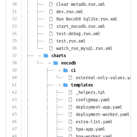
30
│   ├── 
Clear metadb.run.xml
31
│   ├── 
dev.run.xml
32
│   ├── 
Run NocoDB Sqlite.run.xml
33
│   ├── 
start_nocodb.run.xml
34
│   ├── 
test-debug.run.xml
35
│   ├── 
test.run.xml
36
│   └── 
watch_run_mysql.run.xml
37
├── 
charts
38
│   └── 
nocodb
39
│       ├── 
ci
40
│       │   └── 
external-only-values.yaml
41
│       ├── 
templates
42
│       │   ├── 
_helpers.tpl
43
│       │   ├── 
configmap.yaml
44
│       │   ├── 
deployment-app.yaml
45
│       │   ├── 
deployment-worker.yaml
46
│       │   ├── 
extra-list.yaml
47
│       │   ├── 
hpa-app.yaml
48
│       │   ├── 
hpa-worker.yaml