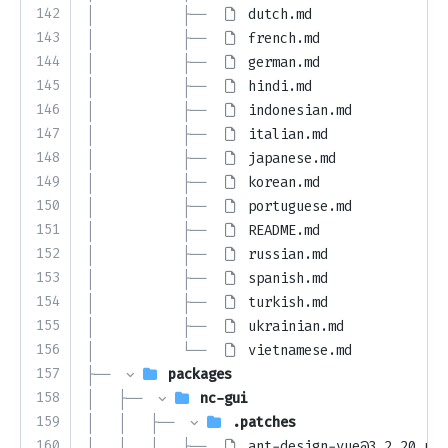
142
│           ├── 
dutch.md
143
│           ├── 
french.md
144
│           ├── 
german.md
145
│           ├── 
hindi.md
146
│           ├── 
indonesian.md
147
│           ├── 
italian.md
148
│           ├── 
japanese.md
149
│           ├── 
korean.md
150
│           ├── 
portuguese.md
151
│           ├── 
README.md
152
│           ├── 
russian.md
153
│           ├── 
spanish.md
154
│           ├── 
turkish.md
155
│           ├── 
ukrainian.md
156
│           └── 
vietnamese.md
157
├── 
packages
158
│   ├── 
nc-gui
159
│   │   ├── 
.patches
160
│   │   │   ├── 
ant-design-vue@3.2.20.pat