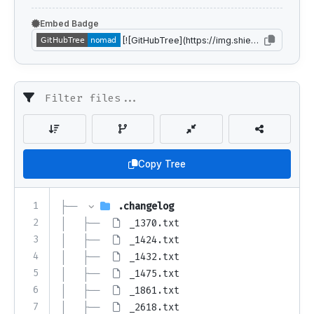
Embed Badge
Copy Tree
1
├── 
.changelog
2
│   ├── 
_1370.txt
3
│   ├── 
_1424.txt
4
│   ├── 
_1432.txt
5
│   ├── 
_1475.txt
6
│   ├── 
_1861.txt
7
│   ├── 
_2618.txt