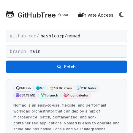
GitHubTree
Private Access
Star
github.com/
branch:
Fetch
GitHub
Go
16.8k stars
2.1k forks
631.13 MB
1 branch
1 contributor
Nomad is an easy-to-use, flexible, and performant
workload orchestrator that can deploy a mix of
microservice, batch, containerized, and non-
containerized applications. Nomad is easy to operate and
scale and has native Consul and Vault integrations.