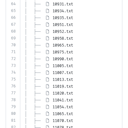
64
│   ├── 
10931.txt
65
│   ├── 
10934.txt
66
│   ├── 
10935.txt
67
│   ├── 
10951.txt
68
│   ├── 
10952.txt
69
│   ├── 
10958.txt
70
│   ├── 
10965.txt
71
│   ├── 
10975.txt
72
│   ├── 
10990.txt
73
│   ├── 
11005.txt
74
│   ├── 
11007.txt
75
│   ├── 
11013.txt
76
│   ├── 
11019.txt
77
│   ├── 
11020.txt
78
│   ├── 
11041.txt
79
│   ├── 
11054.txt
80
│   ├── 
11065.txt
81
│   ├── 
11070.txt
82
│   ├── 
11078.txt