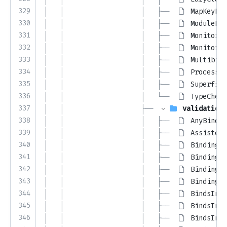
329
│   │                   │   ├── 
MapKeyPro
330
│   │                   │   ├── 
ModulePro
331
│   │                   │   ├── 
Monitorin
332
│   │                   │   ├── 
Monitorin
333
│   │                   │   ├── 
Multibind
334
│   │                   │   ├── 
Processin
335
│   │                   │   ├── 
Superfici
336
│   │                   │   └── 
TypeCheck
337
│   │                   ├── 
validation
338
│   │                   │   ├── 
AnyBindin
339
│   │                   │   ├── 
AssistedV
340
│   │                   │   ├── 
BindingEl
341
│   │                   │   ├── 
BindingGr
342
│   │                   │   ├── 
BindingMe
343
│   │                   │   ├── 
BindingMe
344
│   │                   │   ├── 
BindsInst
345
│   │                   │   ├── 
BindsInst
346
│   │                   │   ├── 
BindsInst