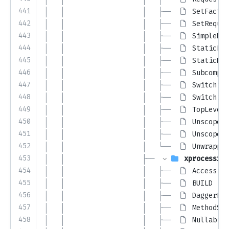
441
│   │                   │   ├── 
SetFactor
442
│   │                   │   ├── 
SetReques
443
│   │                   │   ├── 
SimpleMet
444
│   │                   │   ├── 
StaticFac
445
│   │                   │   ├── 
StaticMem
446
│   │                   │   ├── 
Subcompon
447
│   │                   │   ├── 
Switching
448
│   │                   │   ├── 
Switching
449
│   │                   │   ├── 
TopLevel.
450
│   │                   │   ├── 
UnscopedD
451
│   │                   │   ├── 
UnscopedF
452
│   │                   │   └── 
Unwrapped
453
│   │                   ├── 
xprocessing
454
│   │                   │   ├── 
Accessibi
455
│   │                   │   ├── 
BUILD
456
│   │                   │   ├── 
DaggerEle
457
│   │                   │   ├── 
MethodSig
458
│   │                   │   ├── 
Nullabili