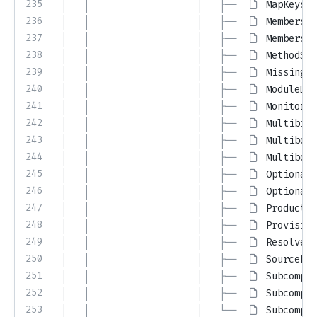
235
│   │                   │   ├── 
MapKeys.j
236
│   │                   │   ├── 
MembersIn
237
│   │                   │   ├── 
MembersIn
238
│   │                   │   ├── 
MethodSig
239
│   │                   │   ├── 
MissingBi
240
│   │                   │   ├── 
ModuleDes
241
│   │                   │   ├── 
Monitorin
242
│   │                   │   ├── 
Multibind
243
│   │                   │   ├── 
Multiboun
244
│   │                   │   ├── 
Multiboun
245
│   │                   │   ├── 
OptionalB
246
│   │                   │   ├── 
OptionalB
247
│   │                   │   ├── 
Productio
248
│   │                   │   ├── 
Provision
249
│   │                   │   ├── 
ResolvedB
250
│   │                   │   ├── 
SourceFil
251
│   │                   │   ├── 
Subcompon
252
│   │                   │   ├── 
Subcompon
253
│   │                   │   └── 
Subcompon