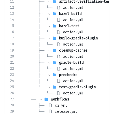
11
│   │   ├── 
artifact-verification-tests
12
│   │   │   └── 
action.yml
13
│   │   ├── 
bazel-build
14
│   │   │   └── 
action.yml
15
│   │   ├── 
bazel-test
16
│   │   │   └── 
action.yml
17
│   │   ├── 
build-gradle-plugin
18
│   │   │   └── 
action.yml
19
│   │   ├── 
cleanup-caches
20
│   │   │   └── 
action.yml
21
│   │   ├── 
gradle-build
22
│   │   │   └── 
action.yml
23
│   │   ├── 
prechecks
24
│   │   │   └── 
action.yml
25
│   │   └── 
test-gradle-plugin
26
│   │       └── 
action.yml
27
│   └── 
workflows
28
│       ├── 
ci.yml
29
│       └── 
release.yml