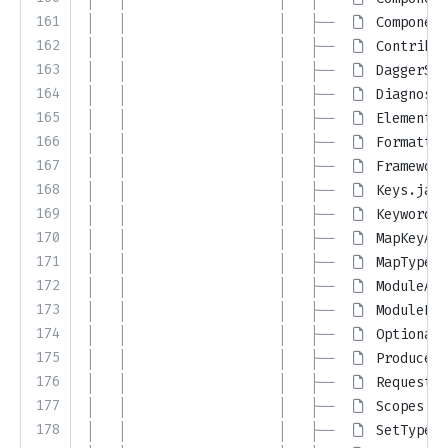
161
│   │                   │   ├── 
Component
162
│   │                   │   ├── 
Contribut
163
│   │                   │   ├── 
DaggerSup
164
│   │                   │   ├── 
Diagnosti
165
│   │                   │   ├── 
ElementFo
166
│   │                   │   ├── 
Formatter
167
│   │                   │   ├── 
Framework
168
│   │                   │   ├── 
Keys.java
169
│   │                   │   ├── 
KeywordVa
170
│   │                   │   ├── 
MapKeyAcc
171
│   │                   │   ├── 
MapType.j
172
│   │                   │   ├── 
ModuleAnn
173
│   │                   │   ├── 
ModuleKin
174
│   │                   │   ├── 
OptionalT
175
│   │                   │   ├── 
ProducerA
176
│   │                   │   ├── 
RequestKi
177
│   │                   │   ├── 
Scopes.ja
178
│   │                   │   ├── 
SetType.j