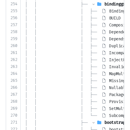
254
│   │                   ├── 
bindinggrap
255
│   │                   │   ├── 
BindingGr
256
│   │                   │   ├── 
BUILD
257
│   │                   │   ├── 
Composite
258
│   │                   │   ├── 
Dependenc
259
│   │                   │   ├── 
DependsOn
260
│   │                   │   ├── 
Duplicate
261
│   │                   │   ├── 
Incompati
262
│   │                   │   ├── 
InjectBin
263
│   │                   │   ├── 
InvalidPr
264
│   │                   │   ├── 
MapMultib
265
│   │                   │   ├── 
MissingBi
266
│   │                   │   ├── 
NullableB
267
│   │                   │   ├── 
PackageNa
268
│   │                   │   ├── 
Provision
269
│   │                   │   ├── 
SetMultib
270
│   │                   │   └── 
Subcompon
271
│   │                   ├── 
bootstrap
272
│   │                   │   ├── 
bootstrap