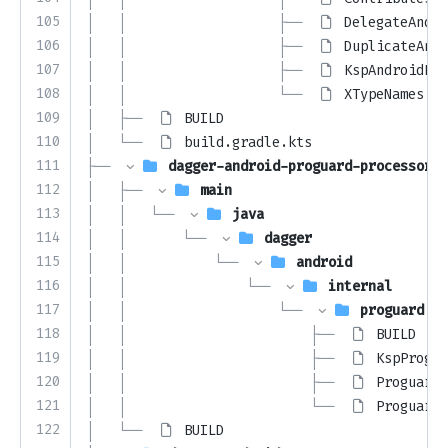
105
│   │                   ├── 
DelegateAndro
106
│   │                   ├── 
DuplicateAndr
107
│   │                   ├── 
KspAndroidPro
108
│   │                   └── 
XTypeNames.ja
109
│   ├── 
BUILD
110
│   └── 
build.gradle.kts
111
├── 
dagger-android-proguard-processor
112
│   ├── 
main
113
│   │   └── 
java
114
│   │       └── 
dagger
115
│   │           └── 
android
116
│   │               └── 
internal
117
│   │                   └── 
proguard
118
│   │                       ├── 
BUILD
119
│   │                       ├── 
KspProgua
120
│   │                       ├── 
ProguardP
121
│   │                       └── 
ProguardP
122
│   └── 
BUILD