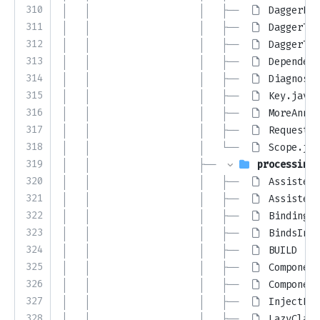
310
│   │                   │   ├── 
DaggerPro
311
│   │                   │   ├── 
DaggerTyp
312
│   │                   │   ├── 
DaggerTyp
313
│   │                   │   ├── 
Dependenc
314
│   │                   │   ├── 
Diagnosti
315
│   │                   │   ├── 
Key.java
316
│   │                   │   ├── 
MoreAnnot
317
│   │                   │   ├── 
RequestKi
318
│   │                   │   └── 
Scope.jav
319
│   │                   ├── 
processings
320
│   │                   │   ├── 
AssistedF
321
│   │                   │   ├── 
AssistedP
322
│   │                   │   ├── 
BindingMe
323
│   │                   │   ├── 
BindsInst
324
│   │                   │   ├── 
BUILD
325
│   │                   │   ├── 
Component
326
│   │                   │   ├── 
Component
327
│   │                   │   ├── 
InjectPro
328
│   │                   │   ├── 
LazyClass