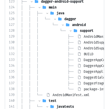
123
├── 
dagger-android-support
124
│   ├── 
main
125
│   │   ├── 
java
126
│   │   │   └── 
dagger
127
│   │   │       └── 
android
128
│   │   │           └── 
support
129
│   │   │               ├── 
AndroidManife
130
│   │   │               ├── 
AndroidSuppor
131
│   │   │               ├── 
AndroidSuppor
132
│   │   │               ├── 
BUILD
133
│   │   │               ├── 
DaggerAppComp
134
│   │   │               ├── 
DaggerAppComp
135
│   │   │               ├── 
DaggerApplica
136
│   │   │               ├── 
DaggerDialogF
137
│   │   │               ├── 
DaggerFragmen
138
│   │   │               └── 
package-info.
139
│   │   └── 
AndroidManifest.xml
140
│   ├── 
test
141
│   │   └── 
javatests