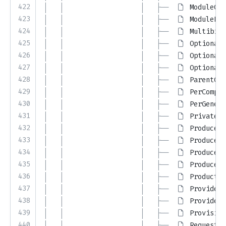
422
│   │                   │   ├── 
ModuleGen
423
│   │                   │   ├── 
ModulePro
424
│   │                   │   ├── 
Multibind
425
│   │                   │   ├── 
OptionalF
426
│   │                   │   ├── 
OptionalF
427
│   │                   │   ├── 
OptionalR
428
│   │                   │   ├── 
ParentCom
429
│   │                   │   ├── 
PerCompon
430
│   │                   │   ├── 
PerGenera
431
│   │                   │   ├── 
PrivateMe
432
│   │                   │   ├── 
ProducerC
433
│   │                   │   ├── 
ProducerF
434
│   │                   │   ├── 
ProducerF
435
│   │                   │   ├── 
ProducerN
436
│   │                   │   ├── 
Productio
437
│   │                   │   ├── 
ProviderI
438
│   │                   │   ├── 
ProviderI
439
│   │                   │   ├── 
Provision
440
│   │                   │   ├── 
RequestRe