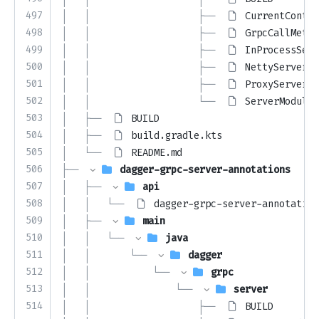
497
│   │                   ├── 
CurrentContex
498
│   │                   ├── 
GrpcCallMetad
499
│   │                   ├── 
InProcessServ
500
│   │                   ├── 
NettyServerMo
501
│   │                   ├── 
ProxyServerCa
502
│   │                   └── 
ServerModule.
503
│   ├── 
BUILD
504
│   ├── 
build.gradle.kts
505
│   └── 
README.md
506
├── 
dagger-grpc-server-annotations
507
│   ├── 
api
508
│   │   └── 
dagger-grpc-server-annotation
509
│   ├── 
main
510
│   │   └── 
java
511
│   │       └── 
dagger
512
│   │           └── 
grpc
513
│   │               └── 
server
514
│   │                   ├── 
BUILD