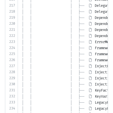
217
│   │                   │   ├── 
DelegateB
218
│   │                   │   ├── 
DelegateD
219
│   │                   │   ├── 
Dependenc
220
│   │                   │   ├── 
Dependenc
221
│   │                   │   ├── 
Dependenc
222
│   │                   │   ├── 
Dependenc
223
│   │                   │   ├── 
ErrorMess
224
│   │                   │   ├── 
Framework
225
│   │                   │   ├── 
Framework
226
│   │                   │   ├── 
Framework
227
│   │                   │   ├── 
InjectBin
228
│   │                   │   ├── 
Injection
229
│   │                   │   ├── 
Injection
230
│   │                   │   ├── 
Injection
231
│   │                   │   ├── 
KeyFactor
232
│   │                   │   ├── 
KeyVariab
233
│   │                   │   ├── 
LegacyBin
234
│   │                   │   ├── 
LegacyBin