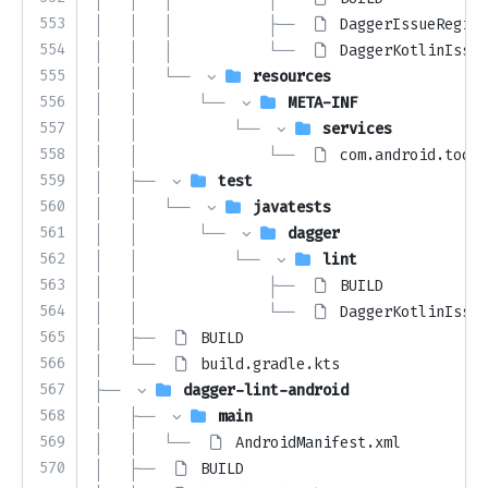
553
│   │   │           ├── 
DaggerIssueRegist
554
│   │   │           └── 
DaggerKotlinIssue
555
│   │   └── 
resources
556
│   │       └── 
META-INF
557
│   │           └── 
services
558
│   │               └── 
com.android.tools
559
│   ├── 
test
560
│   │   └── 
javatests
561
│   │       └── 
dagger
562
│   │           └── 
lint
563
│   │               ├── 
BUILD
564
│   │               └── 
DaggerKotlinIssue
565
│   ├── 
BUILD
566
│   └── 
build.gradle.kts
567
├── 
dagger-lint-android
568
│   ├── 
main
569
│   │   └── 
AndroidManifest.xml
570
│   ├── 
BUILD