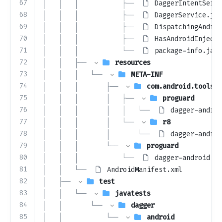
67
│   │   │           ├── 
DaggerIntentServi
68
│   │   │           ├── 
DaggerService.jav
69
│   │   │           ├── 
DispatchingAndroi
70
│   │   │           ├── 
HasAndroidInjecto
71
│   │   │           └── 
package-info.java
72
│   │   ├── 
resources
73
│   │   │   └── 
META-INF
74
│   │   │       ├── 
com.android.tools
75
│   │   │       │   ├── 
proguard
76
│   │   │       │   │   └── 
dagger-androi
77
│   │   │       │   └── 
r8
78
│   │   │       │       └── 
dagger-androi
79
│   │   │       └── 
proguard
80
│   │   │           └── 
dagger-android.pr
81
│   │   └── 
AndroidManifest.xml
82
│   ├── 
test
83
│   │   └── 
javatests
84
│   │       └── 
dagger
85
│   │           └── 
android