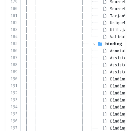
179
│   │                   │   ├── 
SourceFil
180
│   │                   │   ├── 
SourceFil
181
│   │                   │   ├── 
TarjanSCC
182
│   │                   │   ├── 
UniqueNam
183
│   │                   │   ├── 
Util.java
184
│   │                   │   └── 
Validatio
185
│   │                   ├── 
binding
186
│   │                   │   ├── 
Annotatio
187
│   │                   │   ├── 
AssistedF
188
│   │                   │   ├── 
AssistedI
189
│   │                   │   ├── 
AssistedI
190
│   │                   │   ├── 
Binding.j
191
│   │                   │   ├── 
BindingDe
192
│   │                   │   ├── 
BindingFa
193
│   │                   │   ├── 
BindingGr
194
│   │                   │   ├── 
BindingGr
195
│   │                   │   ├── 
BindingGr
196
│   │                   │   ├── 
BindingNo
197
│   │                   │   ├── 
BindingRe