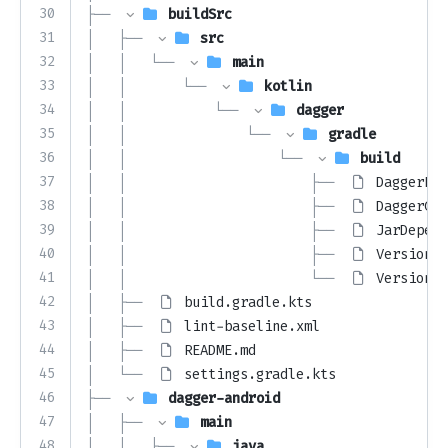
30
├── 
buildSrc
31
│   ├── 
src
32
│   │   └── 
main
33
│   │       └── 
kotlin
34
│   │           └── 
dagger
35
│   │               └── 
gradle
36
│   │                   └── 
build
37
│   │                       ├── 
DaggerBui
38
│   │                       ├── 
DaggerCon
39
│   │                       ├── 
JarDepend
40
│   │                       ├── 
VersionCa
41
│   │                       └── 
VersionFi
42
│   ├── 
build.gradle.kts
43
│   ├── 
lint-baseline.xml
44
│   ├── 
README.md
45
│   └── 
settings.gradle.kts
46
├── 
dagger-android
47
│   ├── 
main
48
│   │   ├── 
java