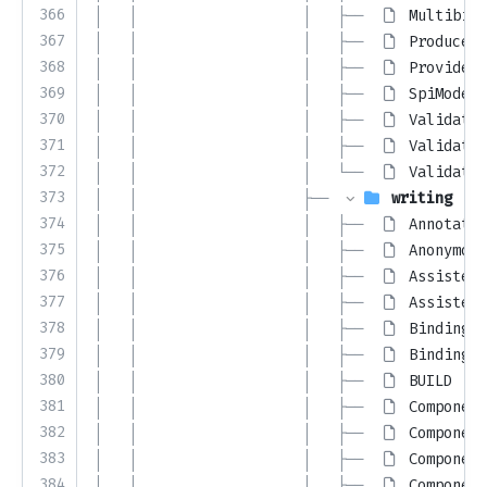
366
│   │                   │   ├── 
Multibind
367
│   │                   │   ├── 
ProducesM
368
│   │                   │   ├── 
ProvidesM
369
│   │                   │   ├── 
SpiModelB
370
│   │                   │   ├── 
Validatio
371
│   │                   │   ├── 
Validatio
372
│   │                   │   └── 
Validatio
373
│   │                   ├── 
writing
374
│   │                   │   ├── 
Annotatio
375
│   │                   │   ├── 
Anonymous
376
│   │                   │   ├── 
AssistedF
377
│   │                   │   ├── 
AssistedI
378
│   │                   │   ├── 
BindingRe
379
│   │                   │   ├── 
BindingRe
380
│   │                   │   ├── 
BUILD
381
│   │                   │   ├── 
Component
382
│   │                   │   ├── 
Component
383
│   │                   │   ├── 
Component
384
│   │                   │   ├── 
Component