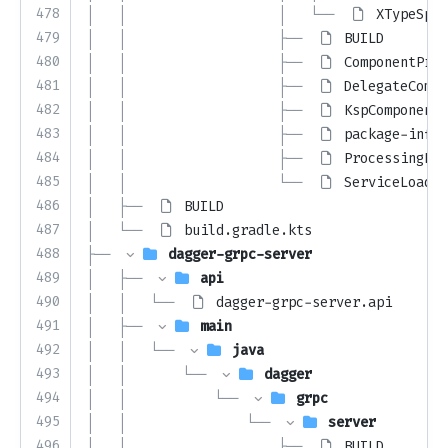
478
│   │                   │   └── 
XTypeSpec
479
│   │                   ├── 
BUILD
480
│   │                   ├── 
ComponentPro
481
│   │                   ├── 
DelegateCompo
482
│   │                   ├── 
KspComponentP
483
│   │                   ├── 
package-info.
484
│   │                   ├── 
ProcessingEnv
485
│   │                   └── 
ServiceLoader
486
│   ├── 
BUILD
487
│   └── 
build.gradle.kts
488
├── 
dagger-grpc-server
489
│   ├── 
api
490
│   │   └── 
dagger-grpc-server.api
491
│   ├── 
main
492
│   │   └── 
java
493
│   │       └── 
dagger
494
│   │           └── 
grpc
495
│   │               └── 
server
496
│   │                   ├── 
BUILD