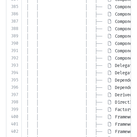
385
│   │                   │   ├── 
Component
386
│   │                   │   ├── 
Component
387
│   │                   │   ├── 
Component
388
│   │                   │   ├── 
Component
389
│   │                   │   ├── 
Component
390
│   │                   │   ├── 
Component
391
│   │                   │   ├── 
Component
392
│   │                   │   ├── 
Component
393
│   │                   │   ├── 
DelegateR
394
│   │                   │   ├── 
Delegatin
395
│   │                   │   ├── 
Dependenc
396
│   │                   │   ├── 
Dependenc
397
│   │                   │   ├── 
DerivedFr
398
│   │                   │   ├── 
DirectIns
399
│   │                   │   ├── 
FactoryGe
400
│   │                   │   ├── 
Framework
401
│   │                   │   ├── 
Framework
402
│   │                   │   ├── 
Framework