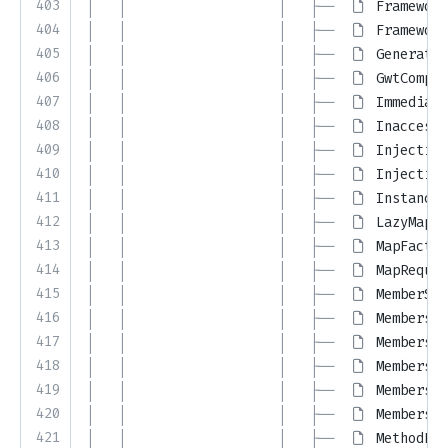
403
│   │                   │   ├── 
Framework
404
│   │                   │   ├── 
Framework
405
│   │                   │   ├── 
Generated
406
│   │                   │   ├── 
GwtCompat
407
│   │                   │   ├── 
Immediate
408
│   │                   │   ├── 
Inaccessi
409
│   │                   │   ├── 
Injection
410
│   │                   │   ├── 
Injection
411
│   │                   │   ├── 
InstanceF
412
│   │                   │   ├── 
LazyMapKe
413
│   │                   │   ├── 
MapFactor
414
│   │                   │   ├── 
MapReques
415
│   │                   │   ├── 
MemberSel
416
│   │                   │   ├── 
MembersIn
417
│   │                   │   ├── 
MembersIn
418
│   │                   │   ├── 
MembersIn
419
│   │                   │   ├── 
MembersIn
420
│   │                   │   ├── 
MembersIn
421
│   │                   │   ├── 
MethodReq