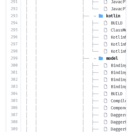
291
│   │                   │   ├── 
JavacPlug
292
│   │                   │   └── 
JavacPlug
293
│   │                   ├── 
kotlin
294
│   │                   │   ├── 
BUILD
295
│   │                   │   ├── 
ClassMeta
296
│   │                   │   ├── 
KotlinMet
297
│   │                   │   ├── 
KotlinMet
298
│   │                   │   └── 
KotlinMet
299
│   │                   ├── 
model
300
│   │                   │   ├── 
Binding.j
301
│   │                   │   ├── 
BindingGr
302
│   │                   │   ├── 
BindingGr
303
│   │                   │   ├── 
BindingKi
304
│   │                   │   ├── 
BUILD
305
│   │                   │   ├── 
CompilerE
306
│   │                   │   ├── 
Component
307
│   │                   │   ├── 
DaggerAnn
308
│   │                   │   ├── 
DaggerEle
309
│   │                   │   ├── 
DaggerExe