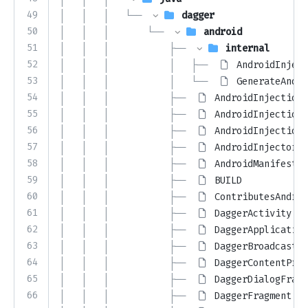
49
│   │   │   └── 
dagger
50
│   │   │       └── 
android
51
│   │   │           ├── 
internal
52
│   │   │           │   ├── 
AndroidInject
53
│   │   │           │   └── 
GenerateAndro
54
│   │   │           ├── 
AndroidInjection.
55
│   │   │           ├── 
AndroidInjectionK
56
│   │   │           ├── 
AndroidInjectionM
57
│   │   │           ├── 
AndroidInjector.j
58
│   │   │           ├── 
AndroidManifest.x
59
│   │   │           ├── 
BUILD
60
│   │   │           ├── 
ContributesAndroi
61
│   │   │           ├── 
DaggerActivity.ja
62
│   │   │           ├── 
DaggerApplication
63
│   │   │           ├── 
DaggerBroadcastRe
64
│   │   │           ├── 
DaggerContentProv
65
│   │   │           ├── 
DaggerDialogFragm
66
│   │   │           ├── 
DaggerFragment.ja