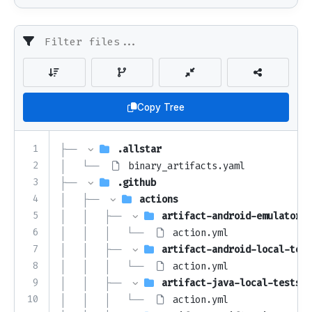
Copy Tree
1
├── 
.allstar
2
│   └── 
binary_artifacts.yaml
3
├── 
.github
4
│   ├── 
actions
5
│   │   ├── 
artifact-android-emulator-t
6
│   │   │   └── 
action.yml
7
│   │   ├── 
artifact-android-local-test
8
│   │   │   └── 
action.yml
9
│   │   ├── 
artifact-java-local-tests
10
│   │   │   └── 
action.yml