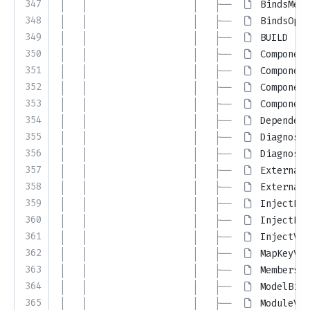
347
│   │                   │   ├── 
BindsMeth
348
│   │                   │   ├── 
BindsOpti
349
│   │                   │   ├── 
BUILD
350
│   │                   │   ├── 
Component
351
│   │                   │   ├── 
Component
352
│   │                   │   ├── 
Component
353
│   │                   │   ├── 
Component
354
│   │                   │   ├── 
Dependenc
355
│   │                   │   ├── 
Diagnosti
356
│   │                   │   ├── 
Diagnosti
357
│   │                   │   ├── 
External.
358
│   │                   │   ├── 
ExternalB
359
│   │                   │   ├── 
InjectBin
360
│   │                   │   ├── 
InjectBin
361
│   │                   │   ├── 
InjectVal
362
│   │                   │   ├── 
MapKeyVal
363
│   │                   │   ├── 
MembersIn
364
│   │                   │   ├── 
ModelBind
365
│   │                   │   ├── 
ModuleVal