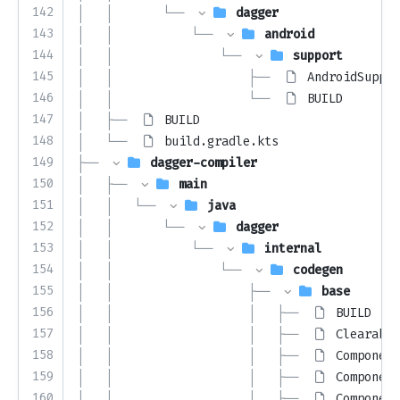
142
│   │       └── 
dagger
143
│   │           └── 
android
144
│   │               └── 
support
145
│   │                   ├── 
AndroidSuppor
146
│   │                   └── 
BUILD
147
│   ├── 
BUILD
148
│   └── 
build.gradle.kts
149
├── 
dagger-compiler
150
│   ├── 
main
151
│   │   └── 
java
152
│   │       └── 
dagger
153
│   │           └── 
internal
154
│   │               └── 
codegen
155
│   │                   ├── 
base
156
│   │                   │   ├── 
BUILD
157
│   │                   │   ├── 
Clearable
158
│   │                   │   ├── 
Component
159
│   │                   │   ├── 
Component
160
│   │                   │   ├── 
Component