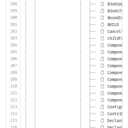
198
│   │                   │   ├── 
BindingTy
199
│   │                   │   ├── 
BindsType
200
│   │                   │   ├── 
BoundInst
201
│   │                   │   ├── 
BUILD
202
│   │                   │   ├── 
Cancellat
203
│   │                   │   ├── 
ChildFact
204
│   │                   │   ├── 
Component
205
│   │                   │   ├── 
Component
206
│   │                   │   ├── 
Component
207
│   │                   │   ├── 
Component
208
│   │                   │   ├── 
Component
209
│   │                   │   ├── 
Component
210
│   │                   │   ├── 
Component
211
│   │                   │   ├── 
Component
212
│   │                   │   ├── 
Component
213
│   │                   │   ├── 
Configura
214
│   │                   │   ├── 
Contribut
215
│   │                   │   ├── 
Declarati
216
│   │                   │   ├── 
Declarati