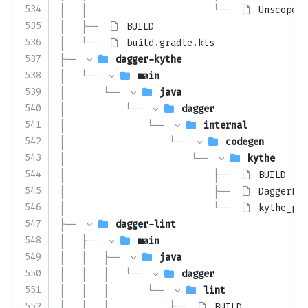
534
│   │                       └── 
UnscopedG
535
│   ├── 
BUILD
536
│   └── 
build.gradle.kts
537
├── 
dagger-kythe
538
│   └── 
main
539
│       └── 
java
540
│           └── 
dagger
541
│               └── 
internal
542
│                   └── 
codegen
543
│                       └── 
kythe
544
│                           ├── 
BUILD
545
│                           ├── 
DaggerKyt
546
│                           └── 
kythe_plu
547
├── 
dagger-lint
548
│   ├── 
main
549
│   │   ├── 
java
550
│   │   │   └── 
dagger
551
│   │   │       └── 
lint
552
│   │   │           ├── 
BUILD