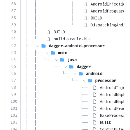
86
│   │               ├── 
AndroidInjectionT
87
│   │               ├── 
AndroidProguardTe
88
│   │               ├── 
BUILD
89
│   │               └── 
DispatchingAndroi
90
│   ├── 
BUILD
91
│   └── 
build.gradle.kts
92
├── 
dagger-android-processor
93
│   ├── 
main
94
│   │   └── 
java
95
│   │       └── 
dagger
96
│   │           └── 
android
97
│   │               └── 
processor
98
│   │                   ├── 
AndroidInject
99
│   │                   ├── 
AndroidMapKey
100
│   │                   ├── 
AndroidMapKey
101
│   │                   ├── 
AndroidProces
102
│   │                   ├── 
BaseProcessi
103
│   │                   ├── 
BUILD
104
│   │                   ├── 
ContributesA