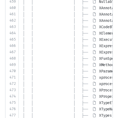
459
│   │                   │   ├── 
NullableT
460
│   │                   │   ├── 
XAnnotati
461
│   │                   │   ├── 
XAnnotati
462
│   │                   │   ├── 
XAnnotati
463
│   │                   │   ├── 
XCodeBloc
464
│   │                   │   ├── 
XElements
465
│   │                   │   ├── 
XExecutab
466
│   │                   │   ├── 
XExpressi
467
│   │                   │   ├── 
XExpressi
468
│   │                   │   ├── 
XFunSpecs
469
│   │                   │   ├── 
XMethodEl
470
│   │                   │   ├── 
XParamete
471
│   │                   │   ├── 
xprocessi
472
│   │                   │   ├── 
xprocessi
473
│   │                   │   ├── 
XProcessi
474
│   │                   │   ├── 
XProperty
475
│   │                   │   ├── 
XTypeElem
476
│   │                   │   ├── 
XTypeName
477
│   │                   │   ├── 
XTypes.ja