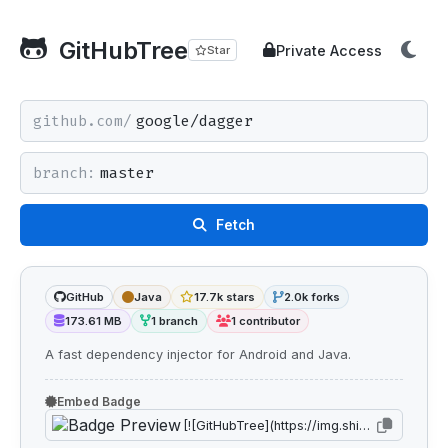
GitHubTree
Private Access
Star
github.com/
branch:
Fetch
GitHub
Java
17.7k stars
2.0k forks
173.61 MB
1 branch
1 contributor
A fast dependency injector for Android and Java.
Embed Badge