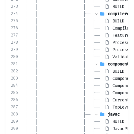
273
│   │                   │   └── 
BUILD
274
│   │                   ├── 
compileropt
275
│   │                   │   ├── 
BUILD
276
│   │                   │   ├── 
CompilerO
277
│   │                   │   ├── 
FeatureSt
278
│   │                   │   ├── 
Processin
279
│   │                   │   ├── 
Processin
280
│   │                   │   └── 
Validatio
281
│   │                   ├── 
componentge
282
│   │                   │   ├── 
BUILD
283
│   │                   │   ├── 
Component
284
│   │                   │   ├── 
Component
285
│   │                   │   ├── 
Component
286
│   │                   │   ├── 
CurrentIm
287
│   │                   │   └── 
TopLevelI
288
│   │                   ├── 
javac
289
│   │                   │   ├── 
BUILD
290
│   │                   │   ├── 
JavacPlug