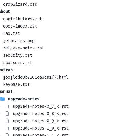
dropwizard.css
about
contributors.rst
docs-index.rst
faq.rst
jetbrains.png
release-notes.rst
security.rst
sponsors.rst
extras
googledd8b0261ca8da1f7.html
keybase.txt
manual
upgrade-notes
 
upgrade-notes-0_7_x.rst
 
upgrade-notes-0_8_x.rst
 
upgrade-notes-0_9_x.rst
 
upgrade-notes-1_0_x.rst
 
upgrade-notes-1_1_x.rst