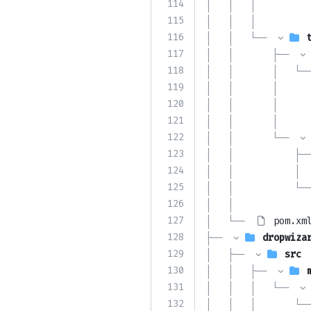
114
│   │   │          
115
│   │   │          
116
│   │   └── 
117
│   │       ├── 
118
│   │       │   └──
119
│   │       │      
120
│   │       │      
121
│   │       │      
122
│   │       └── 
123
│   │           ├──
124
│   │           │  
125
│   │           └──
126
│   │              
127
│   └── 
pom.xm
128
├── 
dropwiza
129
│   ├── 
src
130
│   │   ├── 
131
│   │   │   └── 
132
│   │   │       └──