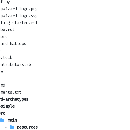
nf.py
opwizard-logo.png
opwizard-logo.svg
tting-started.rst
dex.rst
nore
zard-hat.eps
e
e.lock
ontributors.rb
le
l
.md
ements.txt
rd-archetypes
-simple
src
main
 
resources