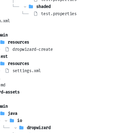
     └── 
shaded
         └── 
test.properties
m.xml
main
resources
 
dropwizard-create
test
resources
 
settings.xml
l
.md
rd-assets
main
java
 
io
 └── 
dropwizard