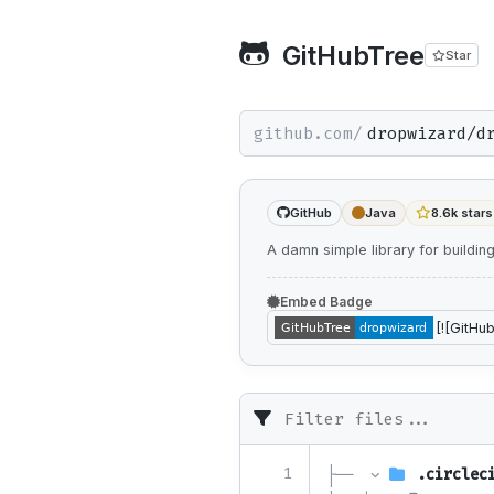
GitHubTree
Star
github.com/
GitHub
Java
8.6k stars
A damn simple library for buildi
Embed Badge
1
├── 
.circlec