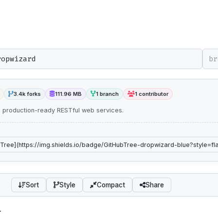
br
3.4k forks
111.96 MB
1 branch
1 contributor
ng production-ready RESTful web services.
Sort
Style
Compact
Share
i