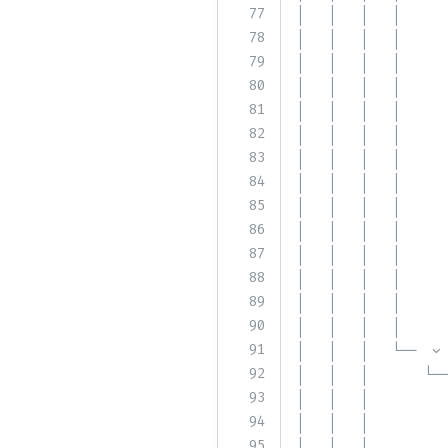
77
│   │   │   │      
78
│   │   │   │      
79
│   │   │   │      
80
│   │   │   │      
81
│   │   │   │      
82
│   │   │   │      
83
│   │   │   │      
84
│   │   │   │      
85
│   │   │   │      
86
│   │   │   │      
87
│   │   │   │      
88
│   │   │   │      
89
│   │   │   │      
90
│   │   │   │      
91
│   │   │   └── 
92
│   │   │       └──
93
│   │   │          
94
│   │   │          
95
│   │   │          