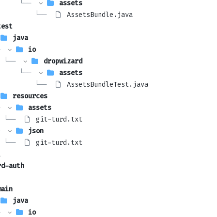
     └── 
assets
         └── 
AssetsBundle.java
test
java
 
io
 └── 
dropwizard
     └── 
assets
         └── 
AssetsBundleTest.java
resources
 
assets
 └── 
git-turd.txt
 
json
 └── 
git-turd.txt
l
rd-auth
main
java
 
io