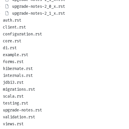
 
upgrade-notes-2_0_x.rst
 
upgrade-notes-2_1_x.rst
auth.rst
client.rst
configuration.rst
core.rst
di.rst
example.rst
forms.rst
hibernate.rst
internals.rst
jdbi3.rst
migrations.rst
scala.rst
testing.rst
upgrade-notes.rst
validation.rst
views.rst