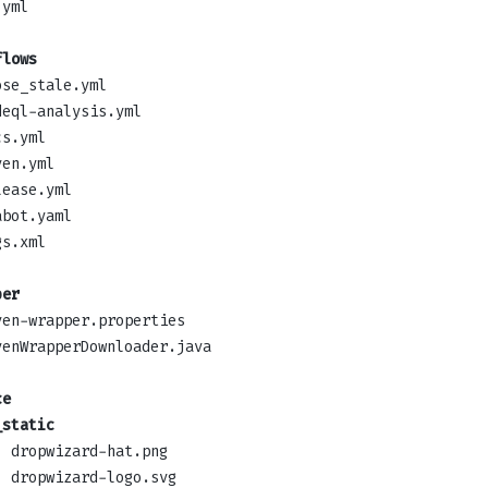
.yml
flows
ose_stale.yml
deql-analysis.yml
cs.yml
ven.yml
lease.yml
abot.yaml
gs.xml
per
ven-wrapper.properties
venWrapperDownloader.java
ce
_static
dropwizard-hat.png
dropwizard-logo.svg