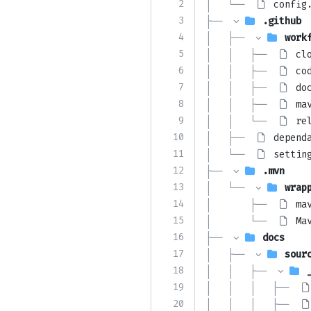
2
│   └── 
config
3
├── 
.github
4
│   ├── 
work
5
│   │   ├── 
cl
6
│   │   ├── 
co
7
│   │   ├── 
do
8
│   │   ├── 
ma
9
│   │   └── 
re
10
│   ├── 
depend
11
│   └── 
settin
12
├── 
.mvn
13
│   └── 
wrap
14
│       ├── 
ma
15
│       └── 
Ma
16
├── 
docs
17
│   ├── 
sour
18
│   │   ├── 
19
│   │   │   ├── 
20
│   │   │   ├── 