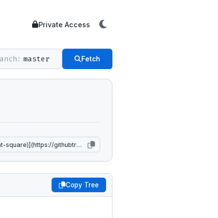
Private Access
anch:
Fetch
Copy Tree