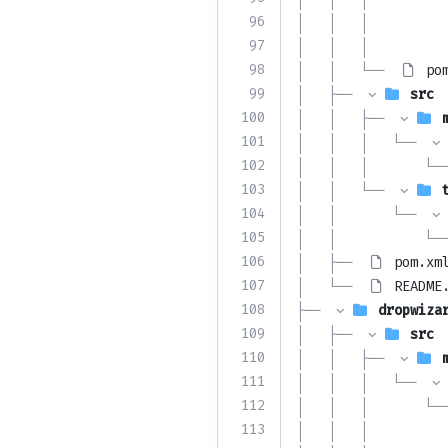
96
│   │   │          
97
│   │   │          
98
│   │   └── 
po
99
│   ├── 
src
100
│   │   ├── 
101
│   │   │   └── 
102
│   │   │       └──
103
│   │   └── 
104
│   │       └── 
105
│   │           └──
106
│   ├── 
pom.xm
107
│   └── 
README
108
├── 
dropwiza
109
│   ├── 
src
110
│   │   ├── 
111
│   │   │   └── 
112
│   │   │       └──
113
│   │   │          