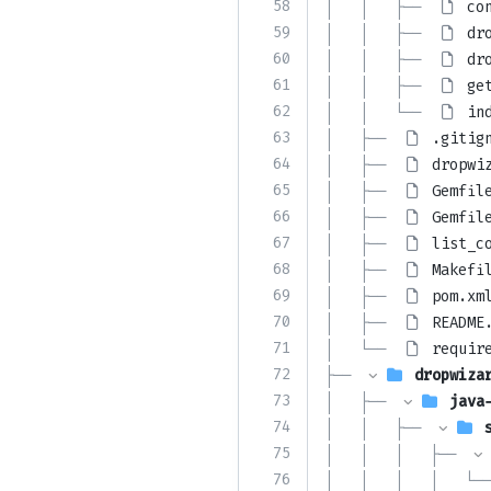
58
│   │   ├── 
co
59
│   │   ├── 
dr
60
│   │   ├── 
dr
61
│   │   ├── 
ge
62
│   │   └── 
in
63
│   ├── 
.gitig
64
│   ├── 
dropwi
65
│   ├── 
Gemfil
66
│   ├── 
Gemfil
67
│   ├── 
list_c
68
│   ├── 
Makefi
69
│   ├── 
pom.xm
70
│   ├── 
README
71
│   └── 
requir
72
├── 
dropwiza
73
│   ├── 
java
74
│   │   ├── 
75
│   │   │   ├── 
76
│   │   │   │   └──