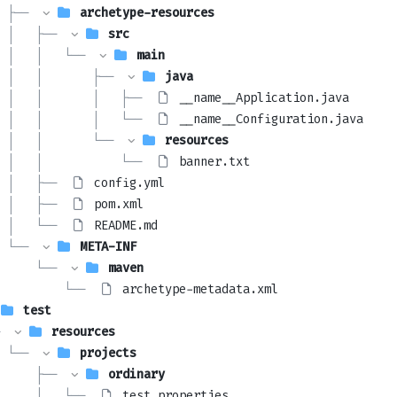
 ├── 
archetype-resources
 │   ├── 
src
 │   │   └── 
main
 │   │       ├── 
java
 │   │       │   ├── 
__name__Application.java
 │   │       │   └── 
__name__Configuration.java
 │   │       └── 
resources
 │   │           └── 
banner.txt
 │   ├── 
config.yml
 │   ├── 
pom.xml
 │   └── 
README.md
 └── 
META-INF
     └── 
maven
         └── 
archetype-metadata.xml
test
 
resources
 └── 
projects
     ├── 
ordinary
     │   └── 
test.properties