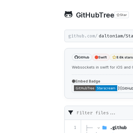
GitHubTree
Star
github.com/
GitHub
Swift
8.6k stars
Websockets in swift for iOS and
Embed Badge
1
├── 
.github