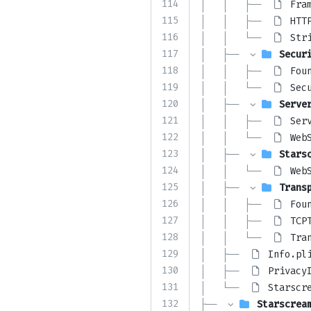
114
│   │   ├── 
Fra
115
│   │   ├── 
HTT
116
│   │   └── 
Str
117
│   ├── 
Secur
118
│   │   ├── 
Fou
119
│   │   └── 
Sec
120
│   ├── 
Serve
121
│   │   ├── 
Ser
122
│   │   └── 
Web
123
│   ├── 
Stars
124
│   │   └── 
Web
125
│   ├── 
Trans
126
│   │   ├── 
Fou
127
│   │   ├── 
TCP
128
│   │   └── 
Tra
129
│   ├── 
Info.pl
130
│   ├── 
Privacy
131
│   └── 
Starscr
132
├── 
Starscrea