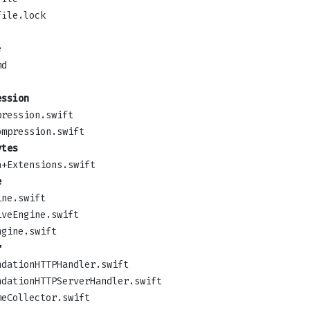
file.lock
e
md
ession
pression.swift
ompression.swift
ytes
a+Extensions.swift
e
ine.swift
iveEngine.swift
ngine.swift
r
ndationHTTPHandler.swift
ndationHTTPServerHandler.swift
meCollector.swift