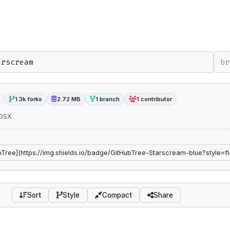
br
1.3k forks
2.72 MB
1 branch
1 contributor
 OSX
Sort
Style
Compact
Share