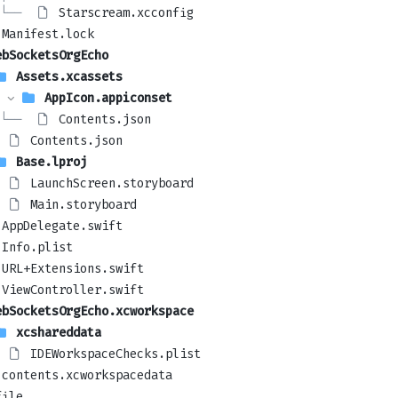
└── 
Starscream.xcconfig
Manifest.lock
ebSocketsOrgEcho
Assets.xcassets
AppIcon.appiconset
└── 
Contents.json
Contents.json
Base.lproj
LaunchScreen.storyboard
Main.storyboard
AppDelegate.swift
Info.plist
URL+Extensions.swift
ViewController.swift
ebSocketsOrgEcho.xcworkspace
xcshareddata
IDEWorkspaceChecks.plist
contents.xcworkspacedata
file