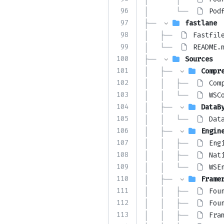
96
│       └── 
Pod
97
├── 
fastlane
98
│   ├── 
Fastfil
99
│   └── 
README.
100
├── 
Sources
101
│   ├── 
Compr
102
│   │   ├── 
Com
103
│   │   └── 
WSC
104
│   ├── 
DataB
105
│   │   └── 
Dat
106
│   ├── 
Engin
107
│   │   ├── 
Eng
108
│   │   ├── 
Nat
109
│   │   └── 
WSE
110
│   ├── 
Frame
111
│   │   ├── 
Fou
112
│   │   ├── 
Fou
113
│   │   ├── 
Fra