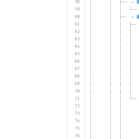
58
│       │   ├── 
59
│       │   │   └── 
60
│       │   ├── 
61
│       │   │   ├── 
62
│       │   │   │   
63
│       │   │   │   
64
│       │   │   │   
65
│       │   │   │   
66
│       │   │   │   
67
│       │   │   │   
68
│       │   │   │   
69
│       │   │   │   
70
│       │   │   │   
71
│       │   │   └── 
72
│       │   │       
73
│       │   │       
74
│       │   │       
75
│       │   │       
76
│       │   │       