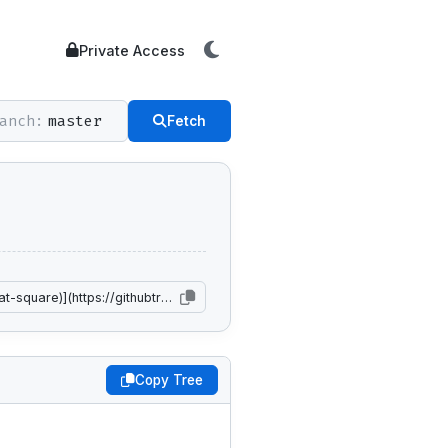
Private Access
anch:
Fetch
Copy Tree