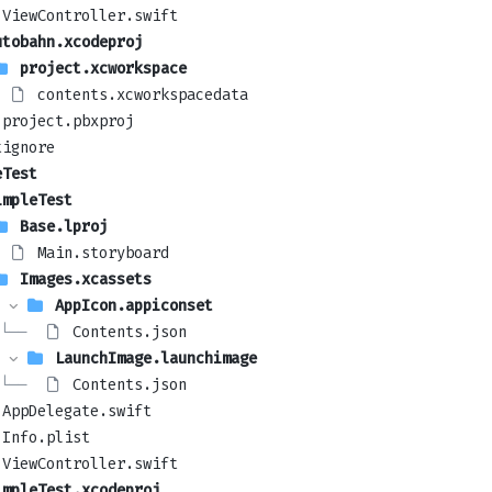
ViewController.swift
utobahn.xcodeproj
project.xcworkspace
contents.xcworkspacedata
project.pbxproj
tignore
eTest
impleTest
Base.lproj
Main.storyboard
Images.xcassets
AppIcon.appiconset
└── 
Contents.json
LaunchImage.launchimage
└── 
Contents.json
AppDelegate.swift
Info.plist
ViewController.swift
impleTest.xcodeproj