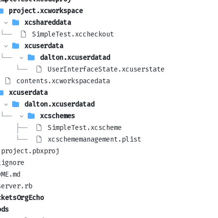
project.xcworkspace
xcshareddata
└── 
SimpleTest.xccheckout
xcuserdata
└── 
dalton.xcuserdatad
    └── 
UserInterfaceState.xcuserstate
contents.xcworkspacedata
xcuserdata
dalton.xcuserdatad
└── 
xcschemes
    ├── 
SimpleTest.xcscheme
    └── 
xcschememanagement.plist
project.pbxproj
tignore
DME.md
server.rb
cketsOrgEcho
ods