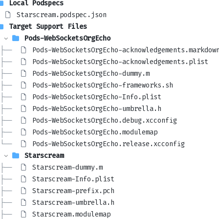
Local Podspecs
Starscream.podspec.json
Target Support Files
Pods-WebSocketsOrgEcho
├── 
Pods-WebSocketsOrgEcho-acknowledgements.markdow
├── 
Pods-WebSocketsOrgEcho-acknowledgements.plist
├── 
Pods-WebSocketsOrgEcho-dummy.m
├── 
Pods-WebSocketsOrgEcho-frameworks.sh
├── 
Pods-WebSocketsOrgEcho-Info.plist
├── 
Pods-WebSocketsOrgEcho-umbrella.h
├── 
Pods-WebSocketsOrgEcho.debug.xcconfig
├── 
Pods-WebSocketsOrgEcho.modulemap
└── 
Pods-WebSocketsOrgEcho.release.xcconfig
Starscream
├── 
Starscream-dummy.m
├── 
Starscream-Info.plist
├── 
Starscream-prefix.pch
├── 
Starscream-umbrella.h
├── 
Starscream.modulemap