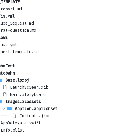
_TEMPLATE
_report.md
fig.yml
ture_request.md
eral-question.md
lows
ease.yml
quest_template.md
ahnTest
utobahn
Base.lproj
LaunchScreen.xib
Main.storyboard
Images.xcassets
AppIcon.appiconset
└── 
Contents.json
AppDelegate.swift
Info.plist