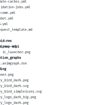
date-caches.yml
lidation-jobs.yml
lcome.yml
abot.yml
G.yml
equest_template.md
oid-res
mipmap-mdpi
ic_launcher.png
ation_graphs
x.animgraph.ron
ding
nner.png
vy_bird_dark.png
vy_bird_dark.svg
vy_bird_simpleicons.svg
vy_logo_dark_big.png
vy_logo_dark.png