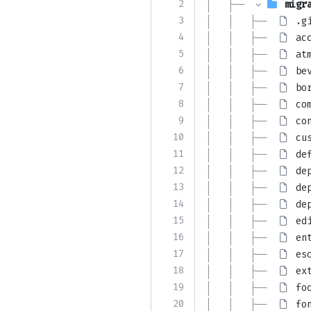
2
│   ├── 
migr
3
│   │   ├── 
.g
4
│   │   ├── 
ac
5
│   │   ├── 
at
6
│   │   ├── 
be
7
│   │   ├── 
bo
8
│   │   ├── 
co
9
│   │   ├── 
co
10
│   │   ├── 
cu
11
│   │   ├── 
de
12
│   │   ├── 
de
13
│   │   ├── 
de
14
│   │   ├── 
de
15
│   │   ├── 
ed
16
│   │   ├── 
en
17
│   │   ├── 
es
18
│   │   ├── 
ex
19
│   │   ├── 
fo
20
│   │   ├── 
fo