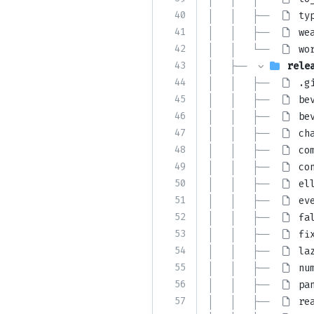
40
│   │   ├── 
ty
41
│   │   ├── 
we
42
│   │   └── 
wo
43
│   ├── 
rele
44
│   │   ├── 
.g
45
│   │   ├── 
be
46
│   │   ├── 
be
47
│   │   ├── 
ch
48
│   │   ├── 
co
49
│   │   ├── 
co
50
│   │   ├── 
el
51
│   │   ├── 
ev
52
│   │   ├── 
fa
53
│   │   ├── 
fi
54
│   │   ├── 
la
55
│   │   ├── 
nu
56
│   │   ├── 
pa
57
│   │   ├── 
re