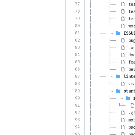
77
│   │   ├── 
te
78
│   │   ├── 
te
79
│   │   ├── 
te
80
│   │   └── 
wo
81
│   ├── 
ISSU
82
│   │   ├── 
bu
83
│   │   ├── 
co
84
│   │   ├── 
do
85
│   │   ├── 
fe
86
│   │   └── 
pe
87
│   ├── 
lint
88
│   │   └── 
.m
89
│   ├── 
star
90
│   │   ├── 
91
│   │   │   └── 
92
│   │   ├── 
.g
93
│   │   ├── 
mo
94
│   │   ├── 
pa
95
│   │   └── 
pa