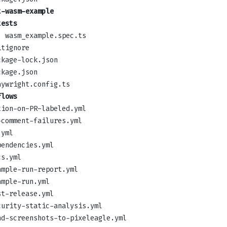
t-wasm-example
tests
wasm_example.spec.ts
itignore
ckage-lock.json
ckage.json
aywright.config.ts
flows
tion-on-PR-labeled.yml
-comment-failures.yml
.yml
pendencies.yml
cs.yml
ample-run-report.yml
ample-run.yml
st-release.yml
curity-static-analysis.yml
nd-screenshots-to-pixeleagle.yml