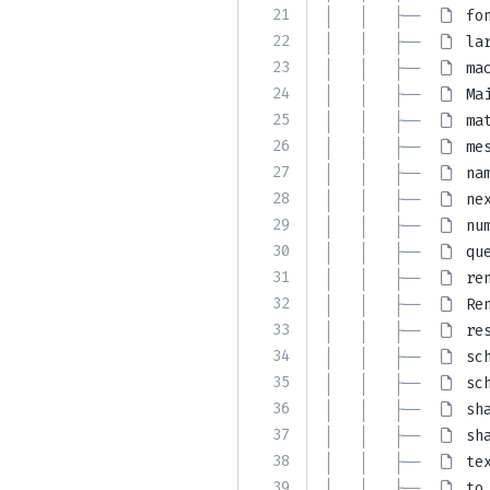
21
│   │   ├── 
fo
22
│   │   ├── 
la
23
│   │   ├── 
ma
24
│   │   ├── 
Ma
25
│   │   ├── 
ma
26
│   │   ├── 
me
27
│   │   ├── 
na
28
│   │   ├── 
ne
29
│   │   ├── 
nu
30
│   │   ├── 
qu
31
│   │   ├── 
re
32
│   │   ├── 
Re
33
│   │   ├── 
re
34
│   │   ├── 
sc
35
│   │   ├── 
sc
36
│   │   ├── 
sh
37
│   │   ├── 
sh
38
│   │   ├── 
te
39
│   │   ├── 
to