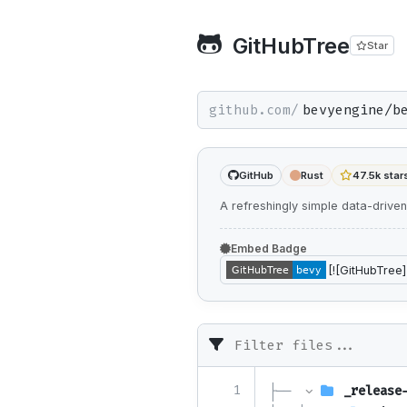
GitHubTree
Star
github.com/
GitHub
Rust
47.5k star
A refreshingly simple data-driven
Embed Badge
1
├── 
_release