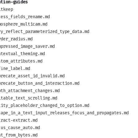
ation-guides
itkeep
cess_fields_rename.md
mosphere_multicam.md
vy_reflect_parameterized_type_data.md
rder_radius.md
mpressed_image_saver.md
ntextual_theming.md
stom_attributes.md
fine_label.md
precate_asset_id_invalid.md
precate_button_and_interaction.md
pth_attachment_changes.md
itable_text_scrolling.md
tity_placeholder_changed_to_option.md
cape_in_a_text_input_releases_focus_and_propagates.md
tract-extract.md
cus_cause_auto.md
nt_from_bytes.md