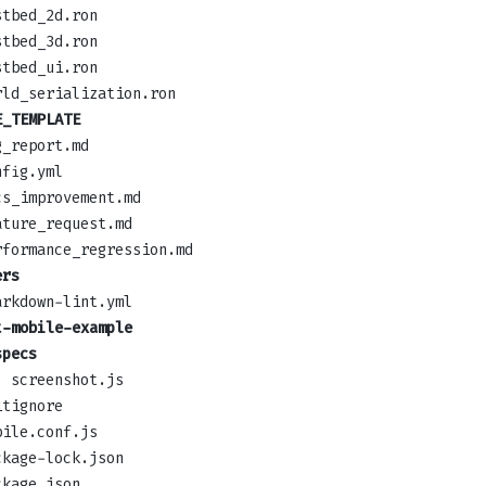
stbed_2d.ron
stbed_3d.ron
stbed_ui.ron
rld_serialization.ron
E_TEMPLATE
g_report.md
nfig.yml
cs_improvement.md
ature_request.md
rformance_regression.md
ers
arkdown-lint.yml
t-mobile-example
specs
screenshot.js
itignore
bile.conf.js
ckage-lock.json
ckage.json