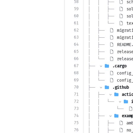
58
│   │   ├── 
sc
59
│   │   ├── 
so
60
│   │   ├── 
so
61
│   │   └── 
te
62
│   ├── 
migrat
63
│   ├── 
migrat
64
│   ├── 
README
65
│   ├── 
releas
66
│   └── 
releas
67
├── 
.cargo
68
│   ├── 
config
69
│   └── 
config
70
├── 
.github
71
│   ├── 
acti
72
│   │   └── 
73
│   │       └── 
74
│   ├── 
exam
75
│   │   ├── 
am
76
│   │   ├── 
no