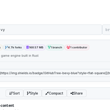
br
s
4.7k forks
168.57 MB
1 branch
1 contributor
 game engine built in Rust
Sort
Style
Compact
Share
-content