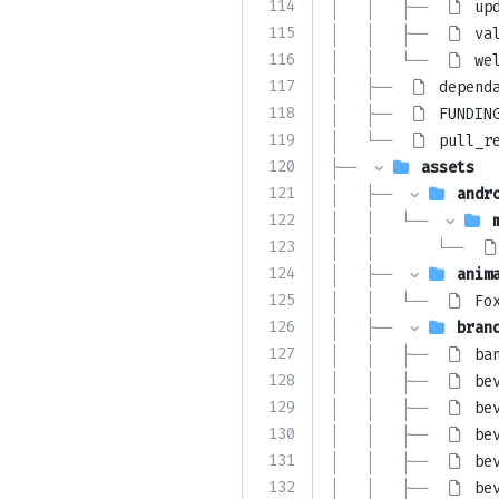
114
│   │   ├── 
up
115
│   │   ├── 
va
116
│   │   └── 
we
117
│   ├── 
depend
118
│   ├── 
FUNDIN
119
│   └── 
pull_r
120
├── 
assets
121
│   ├── 
andr
122
│   │   └── 
123
│   │       └── 
124
│   ├── 
anim
125
│   │   └── 
Fo
126
│   ├── 
bran
127
│   │   ├── 
ba
128
│   │   ├── 
be
129
│   │   ├── 
be
130
│   │   ├── 
be
131
│   │   ├── 
be
132
│   │   ├── 
be