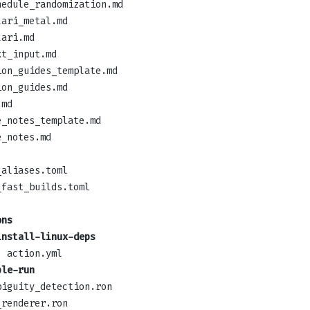
hedule_randomization.md
lari_metal.md
lari.md
xt_input.md
ion_guides_template.md
ion_guides.md
.md
e_notes_template.md
e_notes.md
_aliases.toml
_fast_builds.toml
ons
install-linux-deps
action.yml
ple-run
biguity_detection.ron
_renderer.ron