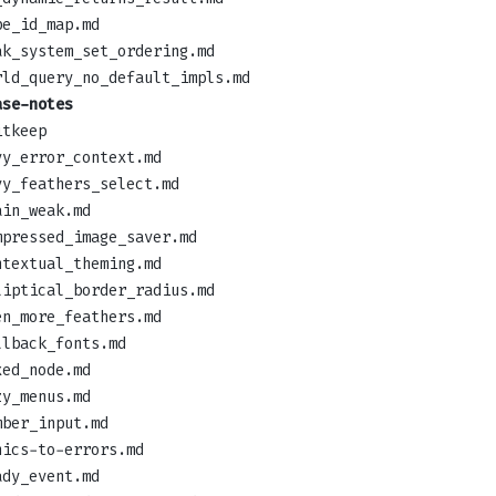
pe_id_map.md
ak_system_set_ordering.md
rld_query_no_default_impls.md
ase-notes
itkeep
vy_error_context.md
vy_feathers_select.md
ain_weak.md
mpressed_image_saver.md
ntextual_theming.md
liptical_border_radius.md
en_more_feathers.md
llback_fonts.md
xed_node.md
zy_menus.md
mber_input.md
nics-to-errors.md
ady_event.md