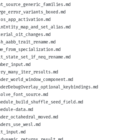
nt_source_generic_families.md
rge_error_variants_boxed.md
cos_app_activation.md
inEntity_map_and_set_alias.md
terial_oit_changes.md
sh_aabb_trait_rename.md
me_from_specialization.md
xt_state_set_if_neq_rename.md
mber_input.md
ery_many_iter_results.md
nder_world_window_component.md
nderDebugOverlay_optional_keybindings.md
solve_font_source.md
hedule_build_shuffle_seed_field.md
hedule-data.md
ader_octahedral_moved.md
aders_use_wesl.md
xt_input.md
_dynamic_returns_result.md