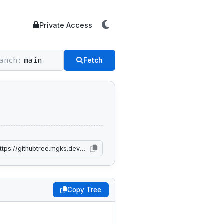
Private Access
anch:
Fetch
Copy Tree