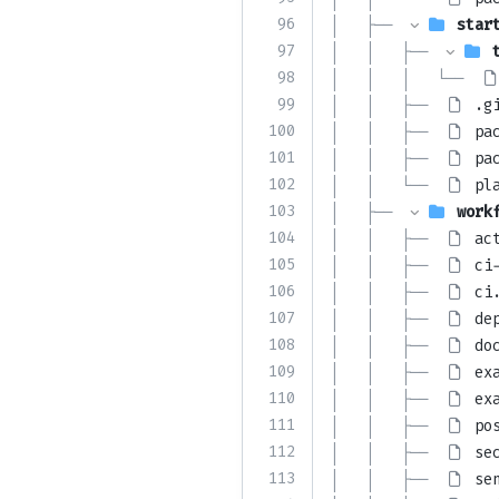
96
│   ├── 
star
97
│   │   ├── 
98
│   │   │   └── 
99
│   │   ├── 
.g
100
│   │   ├── 
pa
101
│   │   ├── 
pa
102
│   │   └── 
pl
103
│   ├── 
work
104
│   │   ├── 
ac
105
│   │   ├── 
ci
106
│   │   ├── 
ci
107
│   │   ├── 
de
108
│   │   ├── 
do
109
│   │   ├── 
ex
110
│   │   ├── 
ex
111
│   │   ├── 
po
112
│   │   ├── 
se
113
│   │   ├── 
se