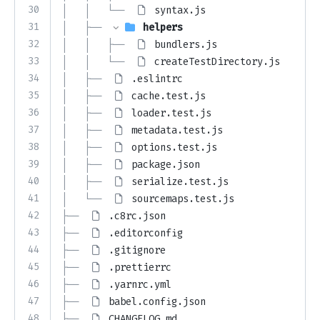
30
│   │   └── 
syntax.js
31
│   ├── 
helpers
32
│   │   ├── 
bundlers.js
33
│   │   └── 
createTestDirectory.js
34
│   ├── 
.eslintrc
35
│   ├── 
cache.test.js
36
│   ├── 
loader.test.js
37
│   ├── 
metadata.test.js
38
│   ├── 
options.test.js
39
│   ├── 
package.json
40
│   ├── 
serialize.test.js
41
│   └── 
sourcemaps.test.js
42
├── 
.c8rc.json
43
├── 
.editorconfig
44
├── 
.gitignore
45
├── 
.prettierrc
46
├── 
.yarnrc.yml
47
├── 
babel.config.json
48
├── 
CHANGELOG.md