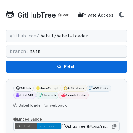
GitHubTree
Private Access
Star
github.com/
branch:
Fetch
GitHub
JavaScript
4.8k stars
453 forks
6.54 MB
1 branch
1 contributor
📦 Babel loader for webpack
Embed Badge