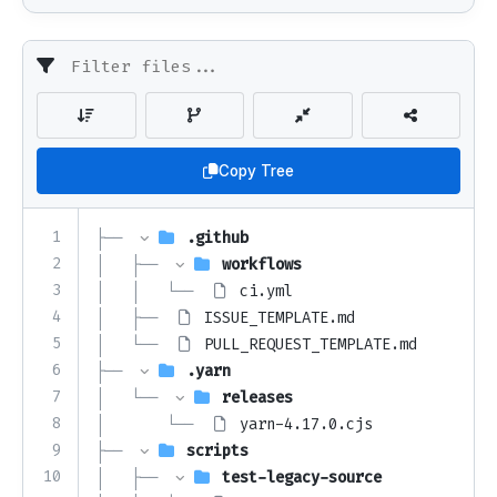
Copy Tree
1
├── 
.github
2
│   ├── 
workflows
3
│   │   └── 
ci.yml
4
│   ├── 
ISSUE_TEMPLATE.md
5
│   └── 
PULL_REQUEST_TEMPLATE.md
6
├── 
.yarn
7
│   └── 
releases
8
│       └── 
yarn-4.17.0.cjs
9
├── 
scripts
10
│   ├── 
test-legacy-source