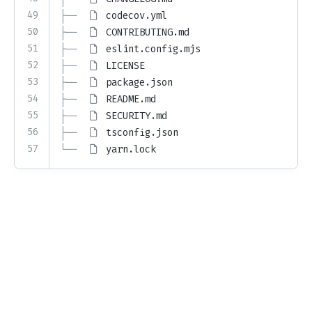
49
├── 
codecov.yml
50
├── 
CONTRIBUTING.md
51
├── 
eslint.config.mjs
52
├── 
LICENSE
53
├── 
package.json
54
├── 
README.md
55
├── 
SECURITY.md
56
├── 
tsconfig.json
57
└── 
yarn.lock