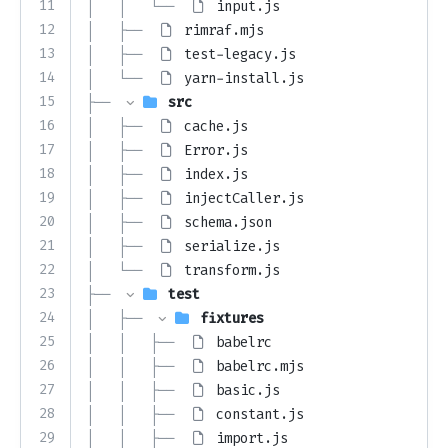
11
│   │   └── 
input.js
12
│   ├── 
rimraf.mjs
13
│   ├── 
test-legacy.js
14
│   └── 
yarn-install.js
15
├── 
src
16
│   ├── 
cache.js
17
│   ├── 
Error.js
18
│   ├── 
index.js
19
│   ├── 
injectCaller.js
20
│   ├── 
schema.json
21
│   ├── 
serialize.js
22
│   └── 
transform.js
23
├── 
test
24
│   ├── 
fixtures
25
│   │   ├── 
babelrc
26
│   │   ├── 
babelrc.mjs
27
│   │   ├── 
basic.js
28
│   │   ├── 
constant.js
29
│   │   ├── 
import.js