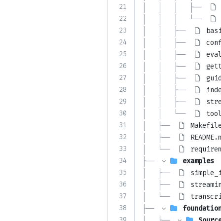
21
│   │   │   ├── 
22
│   │   │   └── 
23
│   │   ├── 
bas
24
│   │   ├── 
con
25
│   │   ├── 
eva
26
│   │   ├── 
get
27
│   │   ├── 
gui
28
│   │   ├── 
ind
29
│   │   ├── 
str
30
│   │   └── 
too
31
│   ├── 
Makefil
32
│   ├── 
README.
33
│   └── 
require
34
├── 
examples
35
│   ├── 
simple_
36
│   ├── 
streami
37
│   └── 
transcr
38
├── 
foundatio
39
│   ├── 
Sourc