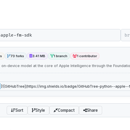
br
rs
73 forks
3.41 MB
1 branch
1 contributor
e on-device model at the core of Apple Intelligence through the Founda
Sort
Style
Compact
Share