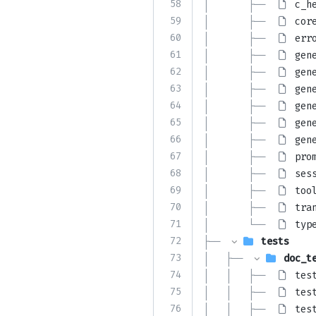
58
│       ├── 
c_h
59
│       ├── 
cor
60
│       ├── 
err
61
│       ├── 
gen
62
│       ├── 
gen
63
│       ├── 
gen
64
│       ├── 
gen
65
│       ├── 
gen
66
│       ├── 
gen
67
│       ├── 
pro
68
│       ├── 
ses
69
│       ├── 
too
70
│       ├── 
tra
71
│       └── 
typ
72
├── 
tests
73
│   ├── 
doc_t
74
│   │   ├── 
tes
75
│   │   ├── 
tes
76
│   │   ├── 
tes