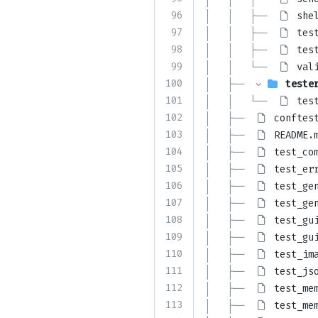
96
│   │   ├── 
she
97
│   │   ├── 
tes
98
│   │   ├── 
tes
99
│   │   └── 
val
100
│   ├── 
teste
101
│   │   └── 
tes
102
│   ├── 
conftes
103
│   ├── 
README.
104
│   ├── 
test_co
105
│   ├── 
test_er
106
│   ├── 
test_ge
107
│   ├── 
test_ge
108
│   ├── 
test_gu
109
│   ├── 
test_gu
110
│   ├── 
test_im
111
│   ├── 
test_js
112
│   ├── 
test_me
113
│   ├── 
test_me