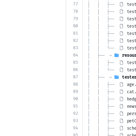
77
│   │   ├── 
tes
78
│   │   ├── 
tes
79
│   │   ├── 
tes
80
│   │   ├── 
tes
81
│   │   ├── 
tes
82
│   │   ├── 
tes
83
│   │   └── 
tes
84
│   ├── 
resou
85
│   │   ├── 
tes
86
│   │   └── 
tes
87
│   ├── 
teste
88
│   │   ├── 
age
89
│   │   ├── 
cat
90
│   │   ├── 
hed
91
│   │   ├── 
new
92
│   │   ├── 
per
93
│   │   ├── 
pet
94
│   │   ├── 
sch
95
│   │   ├── 
sch