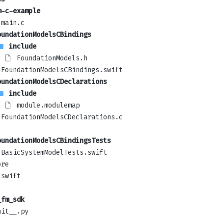
m-c-example
main.c
oundationModelsCBindings
include
FoundationModels.h
FoundationModelsCBindings.swift
oundationModelsCDeclarations
include
module.modulemap
FoundationModelsCDeclarations.c
oundationModelsCBindingsTests
BasicSystemModelTests.swift
ore
.swift
_fm_sdk
nit__.py