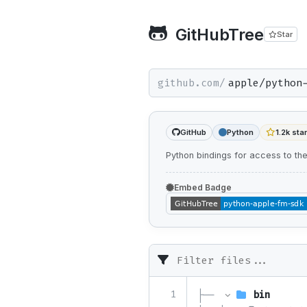
GitHubTree
Star
github.com/
GitHub
Python
1.2k sta
Python bindings for access to th
Embed Badge
1
├── 
bin