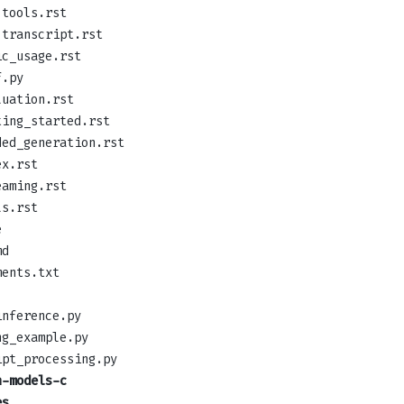
tools.rst
transcript.rst
ic_usage.rst
f.py
luation.rst
ting_started.rst
ded_generation.rst
ex.rst
eaming.rst
ls.rst
e
md
ments.txt
inference.py
ng_example.py
ipt_processing.py
n-models-c
es