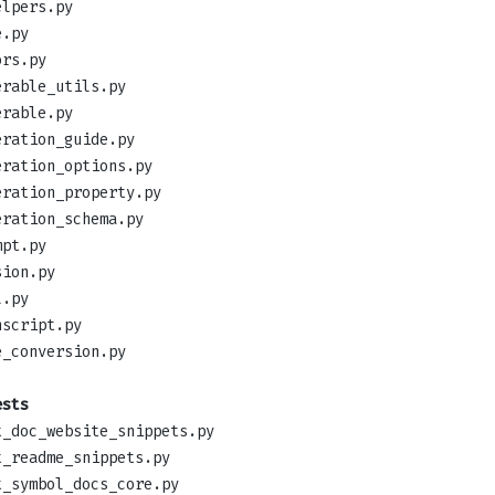
elpers.py
e.py
ors.py
erable_utils.py
erable.py
eration_guide.py
eration_options.py
eration_property.py
eration_schema.py
mpt.py
sion.py
l.py
nscript.py
e_conversion.py
ests
t_doc_website_snippets.py
t_readme_snippets.py
t_symbol_docs_core.py