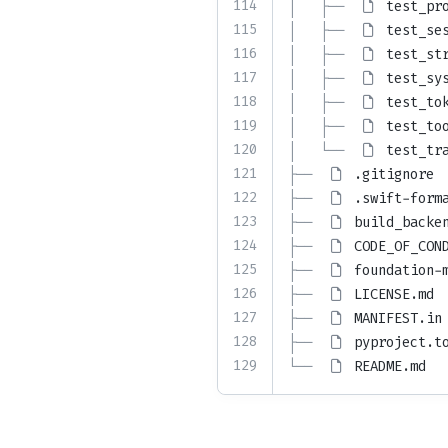
114
│   ├── 
test_pr
115
│   ├── 
test_se
116
│   ├── 
test_st
117
│   ├── 
test_sy
118
│   ├── 
test_to
119
│   ├── 
test_to
120
│   └── 
test_tr
121
├── 
.gitignore
122
├── 
.swift-form
123
├── 
build_backe
124
├── 
CODE_OF_CON
125
├── 
foundation-
126
├── 
LICENSE.md
127
├── 
MANIFEST.in
128
├── 
pyproject.t
129
└── 
README.md