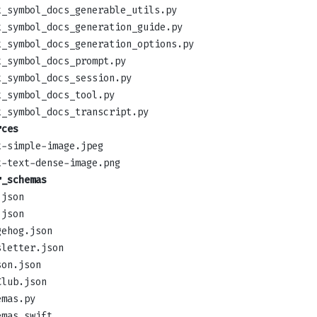
t_symbol_docs_generable_utils.py
t_symbol_docs_generation_guide.py
t_symbol_docs_generation_options.py
t_symbol_docs_prompt.py
t_symbol_docs_session.py
t_symbol_docs_tool.py
t_symbol_docs_transcript.py
rces
t-simple-image.jpeg
t-text-dense-image.png
r_schemas
.json
.json
gehog.json
sletter.json
son.json
Club.json
emas.py
emas.swift