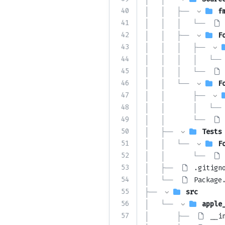
40
│   │   ├── 
f
41
│   │   │   └── 
42
│   │   ├── 
F
43
│   │   │   ├── 
44
│   │   │   │   └── 
45
│   │   │   └── 
46
│   │   └── 
F
47
│   │       ├── 
48
│   │       │   └── 
49
│   │       └── 
50
│   ├── 
Tests
51
│   │   └── 
F
52
│   │       └── 
53
│   ├── 
.gitign
54
│   └── 
Package
55
├── 
src
56
│   └── 
apple
57
│       ├── 
__i