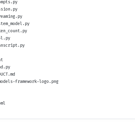
ompts.py
ssion.py
reaming.py
stem_model.py
ken_count.py
ol.py
anscript.py
at
nd.py
DUCT.md
models-framework-logo.png
oml