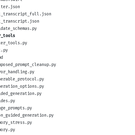
lter.json
t_transcript_full.json
t_transcript.json
idate_schemas.py
r_tools
ter_tools.py
t.py
md
mposed_prompt_cleanup.py
ror_handling.py
nerable_protocol.py
neration_options.py
ided_generation.py
ides.py
age_prompts.py
on_guided_generation.py
mory_stress.py
mory.py