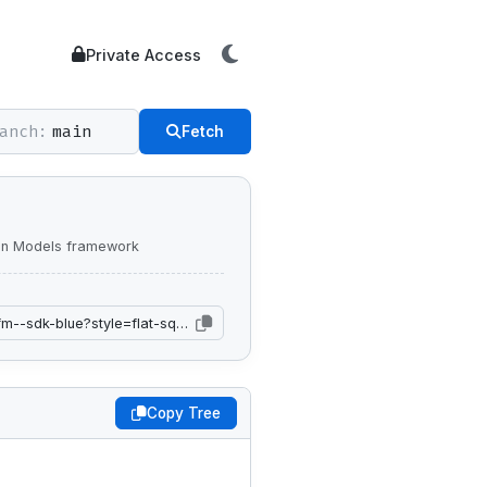
Private Access
anch:
Fetch
tion Models framework
Copy Tree