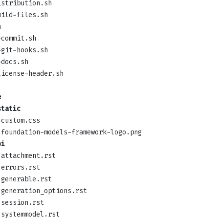
istribution.sh
uild-files.sh
h
-commit.sh
-git-hooks.sh
-docs.sh
license-header.sh
e
static
custom.css
foundation-models-framework-logo.png
pi
attachment.rst
errors.rst
generable.rst
generation_options.rst
session.rst
systemmodel.rst