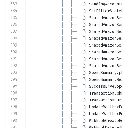
383
│   │   │   │   │   ├── 
SendingAccountLim
384
│   │   │   │   │   ├── 
SetFilterStateBod
385
│   │   │   │   │   ├── 
SharedAmazonSesLi
386
│   │   │   │   │   ├── 
SharedAmazonSesLi
387
│   │   │   │   │   ├── 
SharedAmazonSesLi
388
│   │   │   │   │   ├── 
SharedAmazonSesLi
389
│   │   │   │   │   ├── 
SharedAmazonSesLi
390
│   │   │   │   │   ├── 
SharedAmazonSesLi
391
│   │   │   │   │   ├── 
SharedAmazonSesLi
392
│   │   │   │   │   ├── 
SharedAmazonSesLi
393
│   │   │   │   │   ├── 
SpendSummary.php
394
│   │   │   │   │   ├── 
SpendSummaryRespo
395
│   │   │   │   │   ├── 
SuccessEnvelope.p
396
│   │   │   │   │   ├── 
Transaction.php
397
│   │   │   │   │   ├── 
TransactionCursor
398
│   │   │   │   │   ├── 
UpdateMailboxBody
399
│   │   │   │   │   ├── 
UpdateMailboxBody
400
│   │   │   │   │   ├── 
WebhookCreateBody
401
│   │   │   │   │   ├── 
WebhookDeletedRes