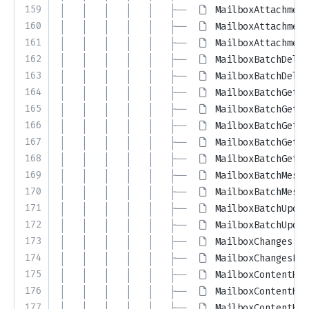
159
│   │   │   │   │   ├── 
MailboxAttachment
160
│   │   │   │   │   ├── 
MailboxAttachment
161
│   │   │   │   │   ├── 
MailboxAttachment
162
│   │   │   │   │   ├── 
MailboxBatchDelet
163
│   │   │   │   │   ├── 
MailboxBatchDelet
164
│   │   │   │   │   ├── 
MailboxBatchGetBo
165
│   │   │   │   │   ├── 
MailboxBatchGetIt
166
│   │   │   │   │   ├── 
MailboxBatchGetRe
167
│   │   │   │   │   ├── 
MailboxBatchGetRe
168
│   │   │   │   │   ├── 
MailboxBatchGetRe
169
│   │   │   │   │   ├── 
MailboxBatchMessa
170
│   │   │   │   │   ├── 
MailboxBatchMessa
171
│   │   │   │   │   ├── 
MailboxBatchUpdat
172
│   │   │   │   │   ├── 
MailboxBatchUpdat
173
│   │   │   │   │   ├── 
MailboxChanges.ph
174
│   │   │   │   │   ├── 
MailboxChangesRes
175
│   │   │   │   │   ├── 
MailboxContentHea
176
│   │   │   │   │   ├── 
MailboxContentHea
177
│   │   │   │   │   ├── 
MailboxContentHea