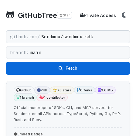
GitHubTree
Private Access
Star
github.com/
branch:
Fetch
GitHub
PHP
78 stars
0 forks
3.6 MB
1 branch
1 contributor
Official monorepo of SDKs, CLI, and MCP servers for
Sendmux email APIs across TypeScript, Python, Go, PHP,
Rust, and Ruby.
Embed Badge