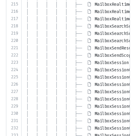
215
│   │   │   │   │   ├── 
MailboxRealtimeEv
216
│   │   │   │   │   ├── 
MailboxRealtimeMe
217
│   │   │   │   │   ├── 
MailboxRealtimeMe
218
│   │   │   │   │   ├── 
MailboxSearchSnip
219
│   │   │   │   │   ├── 
MailboxSearchSnip
220
│   │   │   │   │   ├── 
MailboxSearchSnip
221
│   │   │   │   │   ├── 
MailboxSendResult
222
│   │   │   │   │   ├── 
MailboxSendScope.
223
│   │   │   │   │   ├── 
MailboxSession.ph
224
│   │   │   │   │   ├── 
MailboxSessionCap
225
│   │   │   │   │   ├── 
MailboxSessionCap
226
│   │   │   │   │   ├── 
MailboxSessionCap
227
│   │   │   │   │   ├── 
MailboxSessionCap
228
│   │   │   │   │   ├── 
MailboxSessionCap
229
│   │   │   │   │   ├── 
MailboxSessionCap
230
│   │   │   │   │   ├── 
MailboxSessionCap
231
│   │   │   │   │   ├── 
MailboxSessionCap
232
│   │   │   │   │   ├── 
MailboxSessionCap
233
│   │   │   │   │   ├── 
MailboxSessionEnd