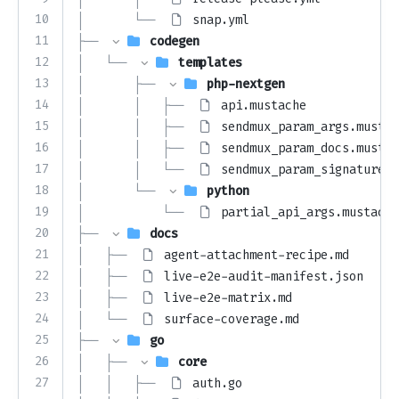
10
│       └── 
snap.yml
11
├── 
codegen
12
│   └── 
templates
13
│       ├── 
php-nextgen
14
│       │   ├── 
api.mustache
15
│       │   ├── 
sendmux_param_args.mustac
16
│       │   ├── 
sendmux_param_docs.mustac
17
│       │   └── 
sendmux_param_signature.m
18
│       └── 
python
19
│           └── 
partial_api_args.mustache
20
├── 
docs
21
│   ├── 
agent-attachment-recipe.md
22
│   ├── 
live-e2e-audit-manifest.json
23
│   ├── 
live-e2e-matrix.md
24
│   └── 
surface-coverage.md
25
├── 
go
26
│   ├── 
core
27
│   │   ├── 
auth.go