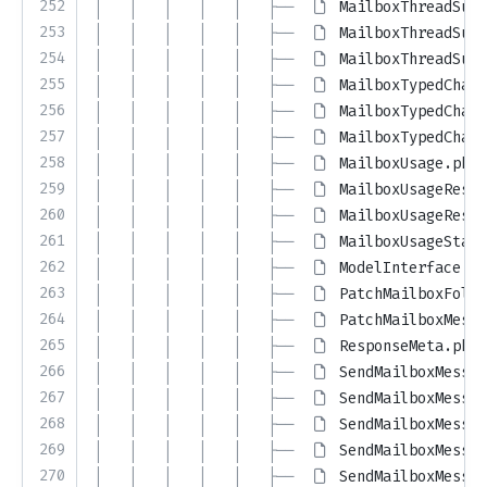
252
│   │   │   │   │   ├── 
MailboxThreadSumm
253
│   │   │   │   │   ├── 
MailboxThreadSumm
254
│   │   │   │   │   ├── 
MailboxThreadSumm
255
│   │   │   │   │   ├── 
MailboxTypedChang
256
│   │   │   │   │   ├── 
MailboxTypedChang
257
│   │   │   │   │   ├── 
MailboxTypedChang
258
│   │   │   │   │   ├── 
MailboxUsage.php
259
│   │   │   │   │   ├── 
MailboxUsageResou
260
│   │   │   │   │   ├── 
MailboxUsageRespo
261
│   │   │   │   │   ├── 
MailboxUsageState
262
│   │   │   │   │   ├── 
ModelInterface.ph
263
│   │   │   │   │   ├── 
PatchMailboxFolde
264
│   │   │   │   │   ├── 
PatchMailboxMessa
265
│   │   │   │   │   ├── 
ResponseMeta.php
266
│   │   │   │   │   ├── 
SendMailboxMessag
267
│   │   │   │   │   ├── 
SendMailboxMessag
268
│   │   │   │   │   ├── 
SendMailboxMessag
269
│   │   │   │   │   ├── 
SendMailboxMessag
270
│   │   │   │   │   ├── 
SendMailboxMessag