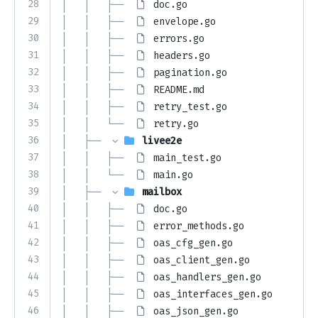
28
│   │   ├── 
doc.go
29
│   │   ├── 
envelope.go
30
│   │   ├── 
errors.go
31
│   │   ├── 
headers.go
32
│   │   ├── 
pagination.go
33
│   │   ├── 
README.md
34
│   │   ├── 
retry_test.go
35
│   │   └── 
retry.go
36
│   ├── 
livee2e
37
│   │   ├── 
main_test.go
38
│   │   └── 
main.go
39
│   ├── 
mailbox
40
│   │   ├── 
doc.go
41
│   │   ├── 
error_methods.go
42
│   │   ├── 
oas_cfg_gen.go
43
│   │   ├── 
oas_client_gen.go
44
│   │   ├── 
oas_handlers_gen.go
45
│   │   ├── 
oas_interfaces_gen.go
46
│   │   ├── 
oas_json_gen.go