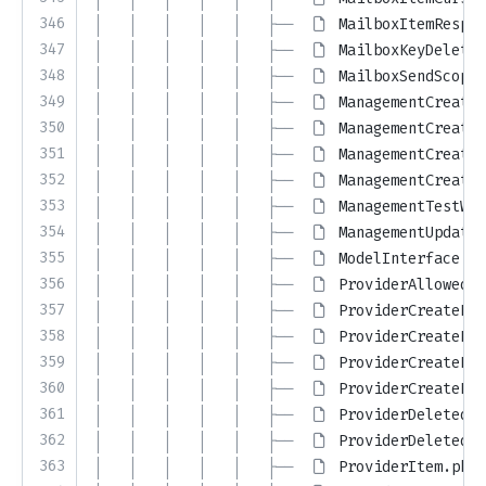
346
│   │   │   │   │   ├── 
MailboxItemRespon
347
│   │   │   │   │   ├── 
MailboxKeyDeleted
348
│   │   │   │   │   ├── 
MailboxSendScope.
349
│   │   │   │   │   ├── 
ManagementCreateD
350
│   │   │   │   │   ├── 
ManagementCreateM
351
│   │   │   │   │   ├── 
ManagementCreateM
352
│   │   │   │   │   ├── 
ManagementCreateM
353
│   │   │   │   │   ├── 
ManagementTestWeb
354
│   │   │   │   │   ├── 
ManagementUpdateD
355
│   │   │   │   │   ├── 
ModelInterface.ph
356
│   │   │   │   │   ├── 
ProviderAllowedAc
357
│   │   │   │   │   ├── 
ProviderCreateBod
358
│   │   │   │   │   ├── 
ProviderCreateBod
359
│   │   │   │   │   ├── 
ProviderCreateBod
360
│   │   │   │   │   ├── 
ProviderCreateBod
361
│   │   │   │   │   ├── 
ProviderDeleted.p
362
│   │   │   │   │   ├── 
ProviderDeletedRe
363
│   │   │   │   │   ├── 
ProviderItem.php