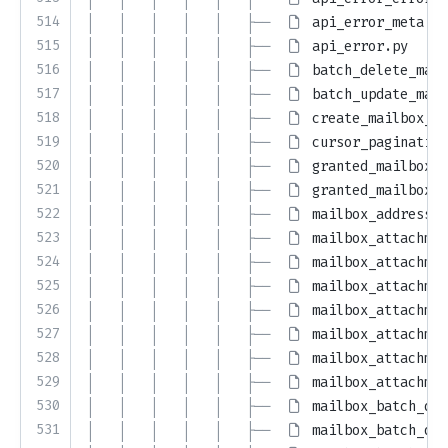
514
│   │   │   │   │   ├── 
api_error_meta.py
515
│   │   │   │   │   ├── 
api_error.py
516
│   │   │   │   │   ├── 
batch_delete_mail
517
│   │   │   │   │   ├── 
batch_update_mail
518
│   │   │   │   │   ├── 
create_mailbox_fo
519
│   │   │   │   │   ├── 
cursor_pagination
520
│   │   │   │   │   ├── 
granted_mailbox_l
521
│   │   │   │   │   ├── 
granted_mailbox.p
522
│   │   │   │   │   ├── 
mailbox_address.p
523
│   │   │   │   │   ├── 
mailbox_attachmen
524
│   │   │   │   │   ├── 
mailbox_attachmen
525
│   │   │   │   │   ├── 
mailbox_attachmen
526
│   │   │   │   │   ├── 
mailbox_attachmen
527
│   │   │   │   │   ├── 
mailbox_attachmen
528
│   │   │   │   │   ├── 
mailbox_attachmen
529
│   │   │   │   │   ├── 
mailbox_attachmen
530
│   │   │   │   │   ├── 
mailbox_batch_del
531
│   │   │   │   │   ├── 
mailbox_batch_del