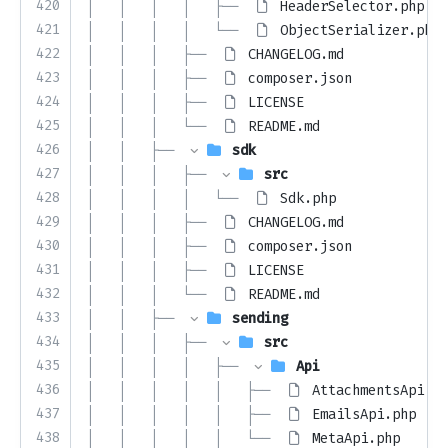
420
│   │   │   │   ├── 
HeaderSelector.php
421
│   │   │   │   └── 
ObjectSerializer.php
422
│   │   │   ├── 
CHANGELOG.md
423
│   │   │   ├── 
composer.json
424
│   │   │   ├── 
LICENSE
425
│   │   │   └── 
README.md
426
│   │   ├── 
sdk
427
│   │   │   ├── 
src
428
│   │   │   │   └── 
Sdk.php
429
│   │   │   ├── 
CHANGELOG.md
430
│   │   │   ├── 
composer.json
431
│   │   │   ├── 
LICENSE
432
│   │   │   └── 
README.md
433
│   │   ├── 
sending
434
│   │   │   ├── 
src
435
│   │   │   │   ├── 
Api
436
│   │   │   │   │   ├── 
AttachmentsApi.ph
437
│   │   │   │   │   ├── 
EmailsApi.php
438
│   │   │   │   │   └── 
MetaApi.php