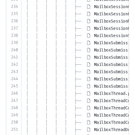
234
│   │   │   │   │   ├── 
MailboxSessionGat
235
│   │   │   │   │   ├── 
MailboxSessionLim
236
│   │   │   │   │   ├── 
MailboxSessionMai
237
│   │   │   │   │   ├── 
MailboxSessionRes
238
│   │   │   │   │   ├── 
MailboxSessionSta
239
│   │   │   │   │   ├── 
MailboxSubmission
240
│   │   │   │   │   ├── 
MailboxSubmission
241
│   │   │   │   │   ├── 
MailboxSubmission
242
│   │   │   │   │   ├── 
MailboxSubmission
243
│   │   │   │   │   ├── 
MailboxSubmission
244
│   │   │   │   │   ├── 
MailboxSubmission
245
│   │   │   │   │   ├── 
MailboxSubmission
246
│   │   │   │   │   ├── 
MailboxThread.php
247
│   │   │   │   │   ├── 
MailboxThreadCont
248
│   │   │   │   │   ├── 
MailboxThreadCont
249
│   │   │   │   │   ├── 
MailboxThreadCont
250
│   │   │   │   │   ├── 
MailboxThreadCont
251
│   │   │   │   │   ├── 
MailboxThreadDeta