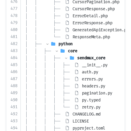
476
│   │       ├── 
CursorPagination.php
477
│   │       ├── 
CursorResponse.php
478
│   │       ├── 
ErrorDetail.php
479
│   │       ├── 
ErrorResponse.php
480
│   │       ├── 
GeneratedApiException.php
481
│   │       └── 
ResponseMeta.php
482
│   ├── 
python
483
│   │   ├── 
core
484
│   │   │   ├── 
sendmux_core
485
│   │   │   │   ├── 
__init__.py
486
│   │   │   │   ├── 
auth.py
487
│   │   │   │   ├── 
errors.py
488
│   │   │   │   ├── 
headers.py
489
│   │   │   │   ├── 
pagination.py
490
│   │   │   │   ├── 
py.typed
491
│   │   │   │   └── 
retry.py
492
│   │   │   ├── 
CHANGELOG.md
493
│   │   │   ├── 
LICENSE
494
│   │   │   ├── 
pyproject.toml