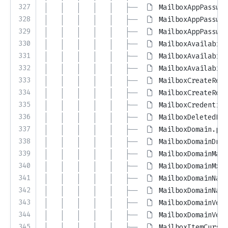
327
│   │   │   │   │   ├── 
MailboxAppPasswor
328
│   │   │   │   │   ├── 
MailboxAppPasswor
329
│   │   │   │   │   ├── 
MailboxAppPasswor
330
│   │   │   │   │   ├── 
MailboxAvailabili
331
│   │   │   │   │   ├── 
MailboxAvailabili
332
│   │   │   │   │   ├── 
MailboxAvailabili
333
│   │   │   │   │   ├── 
MailboxCreateResu
334
│   │   │   │   │   ├── 
MailboxCreateResu
335
│   │   │   │   │   ├── 
MailboxCredential
336
│   │   │   │   │   ├── 
MailboxDeletedRes
337
│   │   │   │   │   ├── 
MailboxDomain.php
338
│   │   │   │   │   ├── 
MailboxDomainDnsR
339
│   │   │   │   │   ├── 
MailboxDomainMail
340
│   │   │   │   │   ├── 
MailboxDomainMxRe
341
│   │   │   │   │   ├── 
MailboxDomainName
342
│   │   │   │   │   ├── 
MailboxDomainName
343
│   │   │   │   │   ├── 
MailboxDomainVeri
344
│   │   │   │   │   ├── 
MailboxDomainVeri
345
│   │   │   │   │   ├── 
MailboxItemCursor