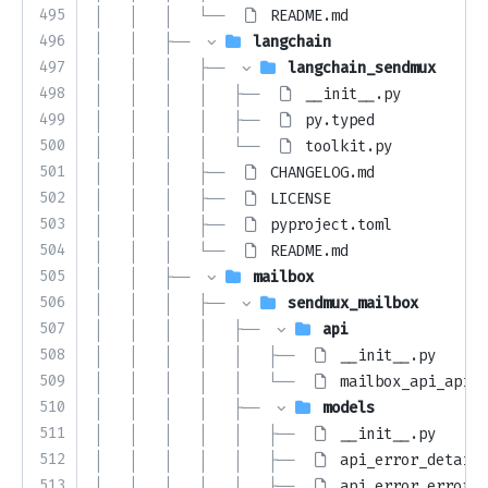
495
│   │   │   └── 
README.md
496
│   │   ├── 
langchain
497
│   │   │   ├── 
langchain_sendmux
498
│   │   │   │   ├── 
__init__.py
499
│   │   │   │   ├── 
py.typed
500
│   │   │   │   └── 
toolkit.py
501
│   │   │   ├── 
CHANGELOG.md
502
│   │   │   ├── 
LICENSE
503
│   │   │   ├── 
pyproject.toml
504
│   │   │   └── 
README.md
505
│   │   ├── 
mailbox
506
│   │   │   ├── 
sendmux_mailbox
507
│   │   │   │   ├── 
api
508
│   │   │   │   │   ├── 
__init__.py
509
│   │   │   │   │   └── 
mailbox_api_api.p
510
│   │   │   │   ├── 
models
511
│   │   │   │   │   ├── 
__init__.py
512
│   │   │   │   │   ├── 
api_error_detail.
513
│   │   │   │   │   ├── 
api_error_error.p