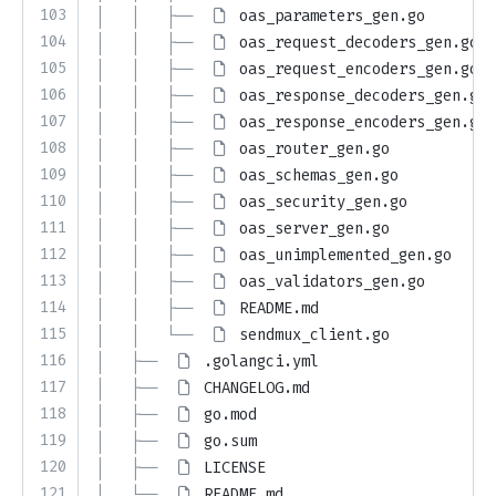
103
│   │   ├── 
oas_parameters_gen.go
104
│   │   ├── 
oas_request_decoders_gen.go
105
│   │   ├── 
oas_request_encoders_gen.go
106
│   │   ├── 
oas_response_decoders_gen.go
107
│   │   ├── 
oas_response_encoders_gen.go
108
│   │   ├── 
oas_router_gen.go
109
│   │   ├── 
oas_schemas_gen.go
110
│   │   ├── 
oas_security_gen.go
111
│   │   ├── 
oas_server_gen.go
112
│   │   ├── 
oas_unimplemented_gen.go
113
│   │   ├── 
oas_validators_gen.go
114
│   │   ├── 
README.md
115
│   │   └── 
sendmux_client.go
116
│   ├── 
.golangci.yml
117
│   ├── 
CHANGELOG.md
118
│   ├── 
go.mod
119
│   ├── 
go.sum
120
│   ├── 
LICENSE
121
│   └── 
README.md