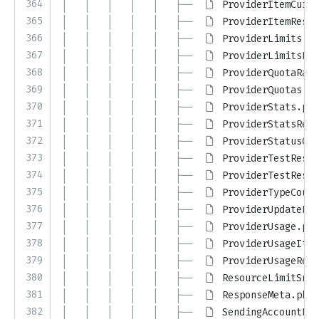
364
│   │   │   │   │   ├── 
ProviderItemCurso
365
│   │   │   │   │   ├── 
ProviderItemRespo
366
│   │   │   │   │   ├── 
ProviderLimits.ph
367
│   │   │   │   │   ├── 
ProviderLimitsRes
368
│   │   │   │   │   ├── 
ProviderQuotaRang
369
│   │   │   │   │   ├── 
ProviderQuotas.ph
370
│   │   │   │   │   ├── 
ProviderStats.php
371
│   │   │   │   │   ├── 
ProviderStatsResp
372
│   │   │   │   │   ├── 
ProviderStatusCou
373
│   │   │   │   │   ├── 
ProviderTestResul
374
│   │   │   │   │   ├── 
ProviderTestResul
375
│   │   │   │   │   ├── 
ProviderTypeCount
376
│   │   │   │   │   ├── 
ProviderUpdateBod
377
│   │   │   │   │   ├── 
ProviderUsage.php
378
│   │   │   │   │   ├── 
ProviderUsageItem
379
│   │   │   │   │   ├── 
ProviderUsageResp
380
│   │   │   │   │   ├── 
ResourceLimitSnap
381
│   │   │   │   │   ├── 
ResponseMeta.php
382
│   │   │   │   │   ├── 
SendingAccountLim