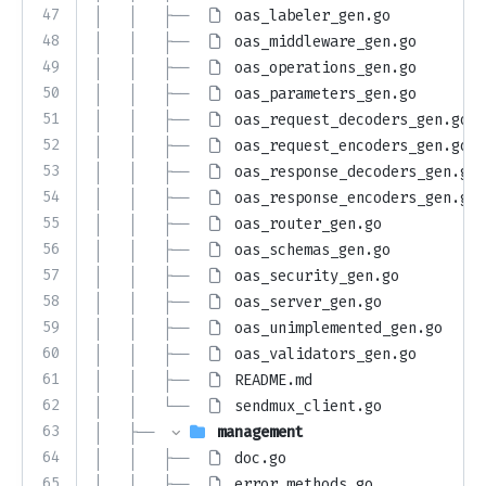
47
│   │   ├── 
oas_labeler_gen.go
48
│   │   ├── 
oas_middleware_gen.go
49
│   │   ├── 
oas_operations_gen.go
50
│   │   ├── 
oas_parameters_gen.go
51
│   │   ├── 
oas_request_decoders_gen.go
52
│   │   ├── 
oas_request_encoders_gen.go
53
│   │   ├── 
oas_response_decoders_gen.go
54
│   │   ├── 
oas_response_encoders_gen.go
55
│   │   ├── 
oas_router_gen.go
56
│   │   ├── 
oas_schemas_gen.go
57
│   │   ├── 
oas_security_gen.go
58
│   │   ├── 
oas_server_gen.go
59
│   │   ├── 
oas_unimplemented_gen.go
60
│   │   ├── 
oas_validators_gen.go
61
│   │   ├── 
README.md
62
│   │   └── 
sendmux_client.go
63
│   ├── 
management
64
│   │   ├── 
doc.go
65
│   │   ├── 
error_methods.go