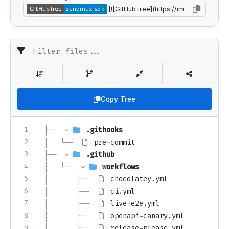
Copy Tree
1
├── 
.githooks
2
│   └── 
pre-commit
3
├── 
.github
4
│   └── 
workflows
5
│       ├── 
chocolatey.yml
6
│       ├── 
ci.yml
7
│       ├── 
live-e2e.yml
8
│       ├── 
openapi-canary.yml
9
│       ├── 
release-please.yml