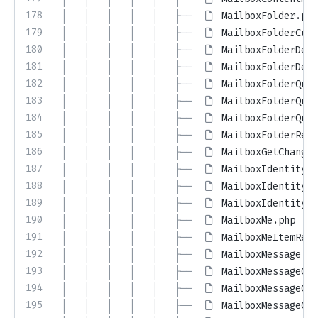
178
│   │   │   │   │   ├── 
MailboxFolder.php
179
│   │   │   │   │   ├── 
MailboxFolderCurs
180
│   │   │   │   │   ├── 
MailboxFolderDele
181
│   │   │   │   │   ├── 
MailboxFolderDele
182
│   │   │   │   │   ├── 
MailboxFolderQuer
183
│   │   │   │   │   ├── 
MailboxFolderQuer
184
│   │   │   │   │   ├── 
MailboxFolderQuer
185
│   │   │   │   │   ├── 
MailboxFolderResp
186
│   │   │   │   │   ├── 
MailboxGetChanges
187
│   │   │   │   │   ├── 
MailboxIdentity.p
188
│   │   │   │   │   ├── 
MailboxIdentityCu
189
│   │   │   │   │   ├── 
MailboxIdentityRe
190
│   │   │   │   │   ├── 
MailboxMe.php
191
│   │   │   │   │   ├── 
MailboxMeItemResp
192
│   │   │   │   │   ├── 
MailboxMessage.ph
193
│   │   │   │   │   ├── 
MailboxMessageCon
194
│   │   │   │   │   ├── 
MailboxMessageCon
195
│   │   │   │   │   ├── 
MailboxMessageCon