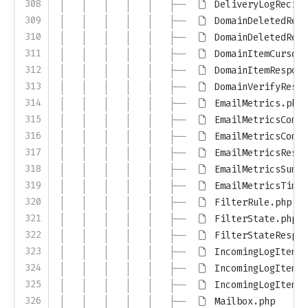
308
│   │   │   │   │   ├── 
DeliveryLogRecipi
309
│   │   │   │   │   ├── 
DomainDeletedResp
310
│   │   │   │   │   ├── 
DomainDeletedResp
311
│   │   │   │   │   ├── 
DomainItemCursorL
312
│   │   │   │   │   ├── 
DomainItemRespons
313
│   │   │   │   │   ├── 
DomainVerifyRespo
314
│   │   │   │   │   ├── 
EmailMetrics.php
315
│   │   │   │   │   ├── 
EmailMetricsCompa
316
│   │   │   │   │   ├── 
EmailMetricsCompa
317
│   │   │   │   │   ├── 
EmailMetricsRespo
318
│   │   │   │   │   ├── 
EmailMetricsSumma
319
│   │   │   │   │   ├── 
EmailMetricsTimes
320
│   │   │   │   │   ├── 
FilterRule.php
321
│   │   │   │   │   ├── 
FilterState.php
322
│   │   │   │   │   ├── 
FilterStateRespon
323
│   │   │   │   │   ├── 
IncomingLogItem.p
324
│   │   │   │   │   ├── 
IncomingLogItemCu
325
│   │   │   │   │   ├── 
IncomingLogItemRe
326
│   │   │   │   │   ├── 
Mailbox.php