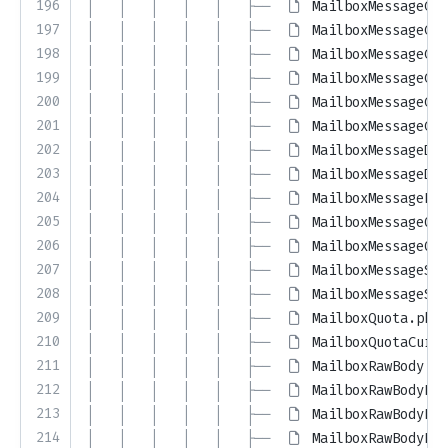
196
│   │   │   │   │   ├── 
MailboxMessageCon
197
│   │   │   │   │   ├── 
MailboxMessageCon
198
│   │   │   │   │   ├── 
MailboxMessageCon
199
│   │   │   │   │   ├── 
MailboxMessageCon
200
│   │   │   │   │   ├── 
MailboxMessageCou
201
│   │   │   │   │   ├── 
MailboxMessageCou
202
│   │   │   │   │   ├── 
MailboxMessageDel
203
│   │   │   │   │   ├── 
MailboxMessageDet
204
│   │   │   │   │   ├── 
MailboxMessageFla
205
│   │   │   │   │   ├── 
MailboxMessageQue
206
│   │   │   │   │   ├── 
MailboxMessageQue
207
│   │   │   │   │   ├── 
MailboxMessageSum
208
│   │   │   │   │   ├── 
MailboxMessageSum
209
│   │   │   │   │   ├── 
MailboxQuota.php
210
│   │   │   │   │   ├── 
MailboxQuotaCurso
211
│   │   │   │   │   ├── 
MailboxRawBody.ph
212
│   │   │   │   │   ├── 
MailboxRawBodyBod
213
│   │   │   │   │   ├── 
MailboxRawBodyRes
214
│   │   │   │   │   ├── 
MailboxRawBodyRes