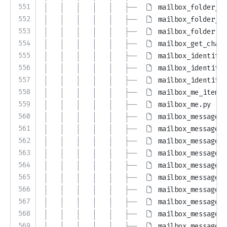
551
│   │   │   │   │   ├── 
mailbox_folder_qu
552
│   │   │   │   │   ├── 
mailbox_folder_re
553
│   │   │   │   │   ├── 
mailbox_folder.py
554
│   │   │   │   │   ├── 
mailbox_get_chang
555
│   │   │   │   │   ├── 
mailbox_identity_
556
│   │   │   │   │   ├── 
mailbox_identity_
557
│   │   │   │   │   ├── 
mailbox_identity.
558
│   │   │   │   │   ├── 
mailbox_me_item_r
559
│   │   │   │   │   ├── 
mailbox_me.py
560
│   │   │   │   │   ├── 
mailbox_message_c
561
│   │   │   │   │   ├── 
mailbox_message_c
562
│   │   │   │   │   ├── 
mailbox_message_c
563
│   │   │   │   │   ├── 
mailbox_message_c
564
│   │   │   │   │   ├── 
mailbox_message_c
565
│   │   │   │   │   ├── 
mailbox_message_c
566
│   │   │   │   │   ├── 
mailbox_message_c
567
│   │   │   │   │   ├── 
mailbox_message_c
568
│   │   │   │   │   ├── 
mailbox_message_c
569
│   │   │   │   │   ├── 
mailbox_message_d