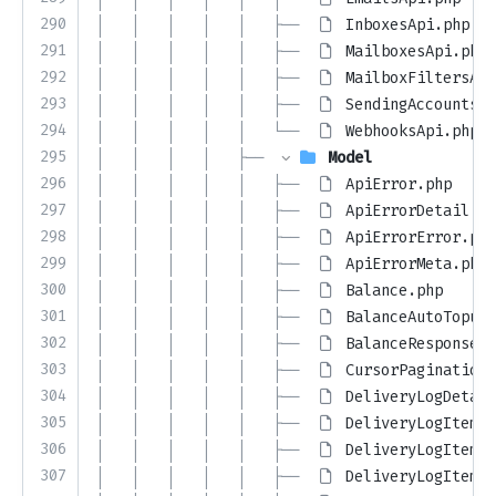
290
│   │   │   │   │   ├── 
InboxesApi.php
291
│   │   │   │   │   ├── 
MailboxesApi.php
292
│   │   │   │   │   ├── 
MailboxFiltersApi
293
│   │   │   │   │   ├── 
SendingAccountsAp
294
│   │   │   │   │   └── 
WebhooksApi.php
295
│   │   │   │   ├── 
Model
296
│   │   │   │   │   ├── 
ApiError.php
297
│   │   │   │   │   ├── 
ApiErrorDetail.ph
298
│   │   │   │   │   ├── 
ApiErrorError.php
299
│   │   │   │   │   ├── 
ApiErrorMeta.php
300
│   │   │   │   │   ├── 
Balance.php
301
│   │   │   │   │   ├── 
BalanceAutoTopup.
302
│   │   │   │   │   ├── 
BalanceResponse.p
303
│   │   │   │   │   ├── 
CursorPagination.
304
│   │   │   │   │   ├── 
DeliveryLogDetail
305
│   │   │   │   │   ├── 
DeliveryLogItem.p
306
│   │   │   │   │   ├── 
DeliveryLogItemCu
307
│   │   │   │   │   ├── 
DeliveryLogItemRe