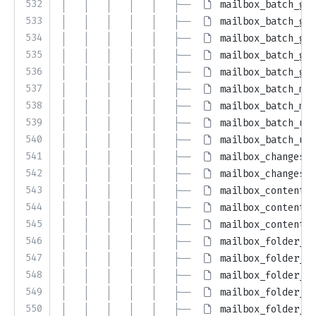
532
│   │   │   │   │   ├── 
mailbox_batch_get
533
│   │   │   │   │   ├── 
mailbox_batch_get
534
│   │   │   │   │   ├── 
mailbox_batch_get
535
│   │   │   │   │   ├── 
mailbox_batch_get
536
│   │   │   │   │   ├── 
mailbox_batch_get
537
│   │   │   │   │   ├── 
mailbox_batch_mes
538
│   │   │   │   │   ├── 
mailbox_batch_mes
539
│   │   │   │   │   ├── 
mailbox_batch_upd
540
│   │   │   │   │   ├── 
mailbox_batch_upd
541
│   │   │   │   │   ├── 
mailbox_changes_r
542
│   │   │   │   │   ├── 
mailbox_changes.p
543
│   │   │   │   │   ├── 
mailbox_content_h
544
│   │   │   │   │   ├── 
mailbox_content_h
545
│   │   │   │   │   ├── 
mailbox_content_h
546
│   │   │   │   │   ├── 
mailbox_folder_cu
547
│   │   │   │   │   ├── 
mailbox_folder_de
548
│   │   │   │   │   ├── 
mailbox_folder_de
549
│   │   │   │   │   ├── 
mailbox_folder_qu
550
│   │   │   │   │   ├── 
mailbox_folder_qu