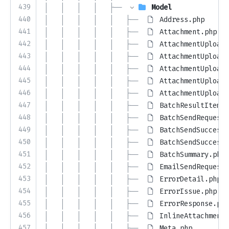
439
│   │   │   │   ├── 
Model
440
│   │   │   │   │   ├── 
Address.php
441
│   │   │   │   │   ├── 
Attachment.php
442
│   │   │   │   │   ├── 
AttachmentUploadD
443
│   │   │   │   │   ├── 
AttachmentUploadI
444
│   │   │   │   │   ├── 
AttachmentUploadI
445
│   │   │   │   │   ├── 
AttachmentUploadI
446
│   │   │   │   │   ├── 
AttachmentUploadR
447
│   │   │   │   │   ├── 
BatchResultItem.p
448
│   │   │   │   │   ├── 
BatchSendRequest.
449
│   │   │   │   │   ├── 
BatchSendSuccessD
450
│   │   │   │   │   ├── 
BatchSendSuccessR
451
│   │   │   │   │   ├── 
BatchSummary.php
452
│   │   │   │   │   ├── 
EmailSendRequest.
453
│   │   │   │   │   ├── 
ErrorDetail.php
454
│   │   │   │   │   ├── 
ErrorIssue.php
455
│   │   │   │   │   ├── 
ErrorResponse.php
456
│   │   │   │   │   ├── 
InlineAttachment.
457
│   │   │   │   │   ├── 
Meta.php