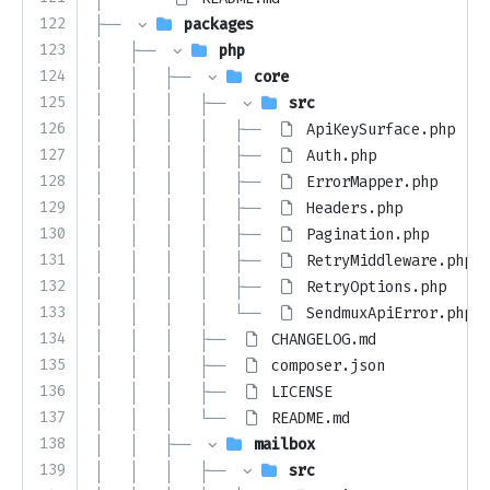
122
├── 
packages
123
│   ├── 
php
124
│   │   ├── 
core
125
│   │   │   ├── 
src
126
│   │   │   │   ├── 
ApiKeySurface.php
127
│   │   │   │   ├── 
Auth.php
128
│   │   │   │   ├── 
ErrorMapper.php
129
│   │   │   │   ├── 
Headers.php
130
│   │   │   │   ├── 
Pagination.php
131
│   │   │   │   ├── 
RetryMiddleware.php
132
│   │   │   │   ├── 
RetryOptions.php
133
│   │   │   │   └── 
SendmuxApiError.php
134
│   │   │   ├── 
CHANGELOG.md
135
│   │   │   ├── 
composer.json
136
│   │   │   ├── 
LICENSE
137
│   │   │   └── 
README.md
138
│   │   ├── 
mailbox
139
│   │   │   ├── 
src