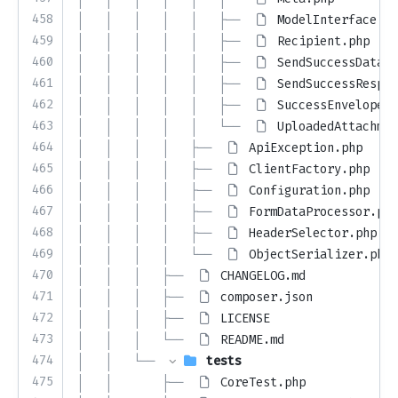
458
│   │   │   │   │   ├── 
ModelInterface.ph
459
│   │   │   │   │   ├── 
Recipient.php
460
│   │   │   │   │   ├── 
SendSuccessData.p
461
│   │   │   │   │   ├── 
SendSuccessRespon
462
│   │   │   │   │   ├── 
SuccessEnvelope.p
463
│   │   │   │   │   └── 
UploadedAttachmen
464
│   │   │   │   ├── 
ApiException.php
465
│   │   │   │   ├── 
ClientFactory.php
466
│   │   │   │   ├── 
Configuration.php
467
│   │   │   │   ├── 
FormDataProcessor.php
468
│   │   │   │   ├── 
HeaderSelector.php
469
│   │   │   │   └── 
ObjectSerializer.php
470
│   │   │   ├── 
CHANGELOG.md
471
│   │   │   ├── 
composer.json
472
│   │   │   ├── 
LICENSE
473
│   │   │   └── 
README.md
474
│   │   └── 
tests
475
│   │       ├── 
CoreTest.php