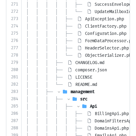
271
│   │   │   │   │   ├── 
SuccessEnvelope.p
272
│   │   │   │   │   └── 
UpdateMailboxIden
273
│   │   │   │   ├── 
ApiException.php
274
│   │   │   │   ├── 
ClientFactory.php
275
│   │   │   │   ├── 
Configuration.php
276
│   │   │   │   ├── 
FormDataProcessor.php
277
│   │   │   │   ├── 
HeaderSelector.php
278
│   │   │   │   └── 
ObjectSerializer.php
279
│   │   │   ├── 
CHANGELOG.md
280
│   │   │   ├── 
composer.json
281
│   │   │   ├── 
LICENSE
282
│   │   │   └── 
README.md
283
│   │   ├── 
management
284
│   │   │   ├── 
src
285
│   │   │   │   ├── 
Api
286
│   │   │   │   │   ├── 
BillingApi.php
287
│   │   │   │   │   ├── 
DomainFiltersApi.
288
│   │   │   │   │   ├── 
DomainsApi.php
289
│   │   │   │   │   ├── 
EmailsApi.php