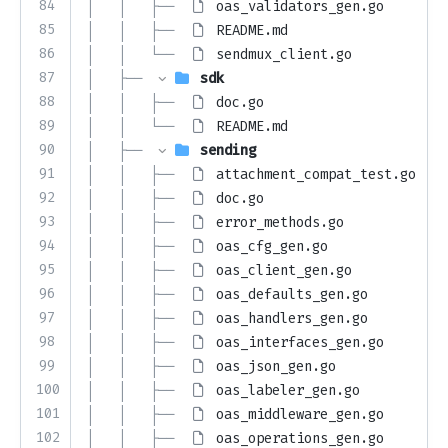
84
│   │   ├── 
oas_validators_gen.go
85
│   │   ├── 
README.md
86
│   │   └── 
sendmux_client.go
87
│   ├── 
sdk
88
│   │   ├── 
doc.go
89
│   │   └── 
README.md
90
│   ├── 
sending
91
│   │   ├── 
attachment_compat_test.go
92
│   │   ├── 
doc.go
93
│   │   ├── 
error_methods.go
94
│   │   ├── 
oas_cfg_gen.go
95
│   │   ├── 
oas_client_gen.go
96
│   │   ├── 
oas_defaults_gen.go
97
│   │   ├── 
oas_handlers_gen.go
98
│   │   ├── 
oas_interfaces_gen.go
99
│   │   ├── 
oas_json_gen.go
100
│   │   ├── 
oas_labeler_gen.go
101
│   │   ├── 
oas_middleware_gen.go
102
│   │   ├── 
oas_operations_gen.go