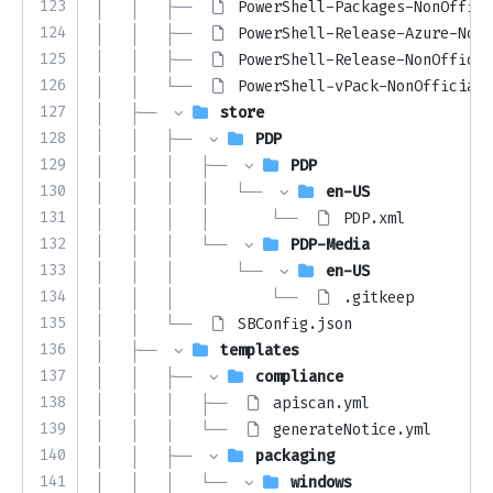
123
│   │   ├── 
PowerShell-Packages-NonOffici
124
│   │   ├── 
PowerShell-Release-Azure-NonO
125
│   │   ├── 
PowerShell-Release-NonOfficia
126
│   │   └── 
PowerShell-vPack-NonOfficial.
127
│   ├── 
store
128
│   │   ├── 
PDP
129
│   │   │   ├── 
PDP
130
│   │   │   │   └── 
en-US
131
│   │   │   │       └── 
PDP.xml
132
│   │   │   └── 
PDP-Media
133
│   │   │       └── 
en-US
134
│   │   │           └── 
.gitkeep
135
│   │   └── 
SBConfig.json
136
│   ├── 
templates
137
│   │   ├── 
compliance
138
│   │   │   ├── 
apiscan.yml
139
│   │   │   └── 
generateNotice.yml
140
│   │   ├── 
packaging
141
│   │   │   └── 
windows