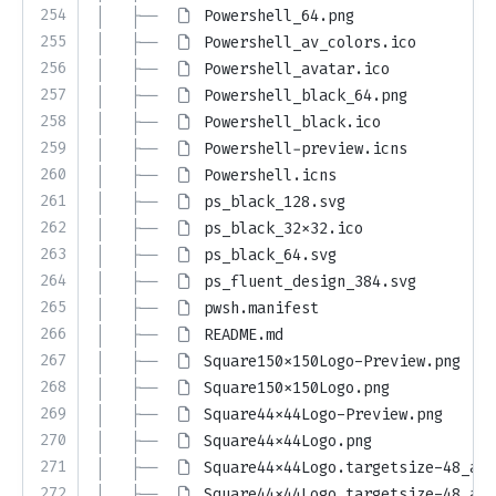
254
│   ├── 
Powershell_64.png
255
│   ├── 
Powershell_av_colors.ico
256
│   ├── 
Powershell_avatar.ico
257
│   ├── 
Powershell_black_64.png
258
│   ├── 
Powershell_black.ico
259
│   ├── 
Powershell-preview.icns
260
│   ├── 
Powershell.icns
261
│   ├── 
ps_black_128.svg
262
│   ├── 
ps_black_32x32.ico
263
│   ├── 
ps_black_64.svg
264
│   ├── 
ps_fluent_design_384.svg
265
│   ├── 
pwsh.manifest
266
│   ├── 
README.md
267
│   ├── 
Square150x150Logo-Preview.png
268
│   ├── 
Square150x150Logo.png
269
│   ├── 
Square44x44Logo-Preview.png
270
│   ├── 
Square44x44Logo.png
271
│   ├── 
Square44x44Logo.targetsize-48_alt
272
│   ├── 
Square44x44Logo.targetsize-48_alt