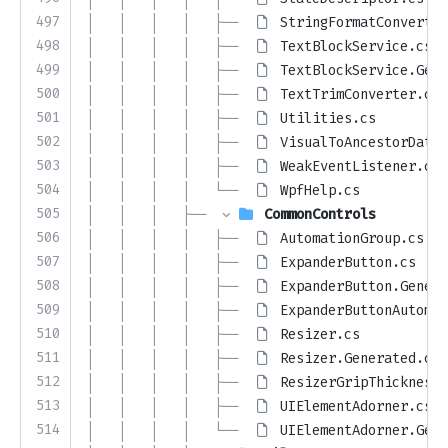
497
│   │   │   │   ├── 
StringFormatConverter
498
│   │   │   │   ├── 
TextBlockService.cs
499
│   │   │   │   ├── 
TextBlockService.Gene
500
│   │   │   │   ├── 
TextTrimConverter.cs
501
│   │   │   │   ├── 
Utilities.cs
502
│   │   │   │   ├── 
VisualToAncestorDataC
503
│   │   │   │   ├── 
WeakEventListener.cs
504
│   │   │   │   └── 
WpfHelp.cs
505
│   │   │   ├── 
CommonControls
506
│   │   │   │   ├── 
AutomationGroup.cs
507
│   │   │   │   ├── 
ExpanderButton.cs
508
│   │   │   │   ├── 
ExpanderButton.Genera
509
│   │   │   │   ├── 
ExpanderButtonAutomat
510
│   │   │   │   ├── 
Resizer.cs
511
│   │   │   │   ├── 
Resizer.Generated.cs
512
│   │   │   │   ├── 
ResizerGripThicknessC
513
│   │   │   │   ├── 
UIElementAdorner.cs
514
│   │   │   │   └── 
UIElementAdorner.Gene