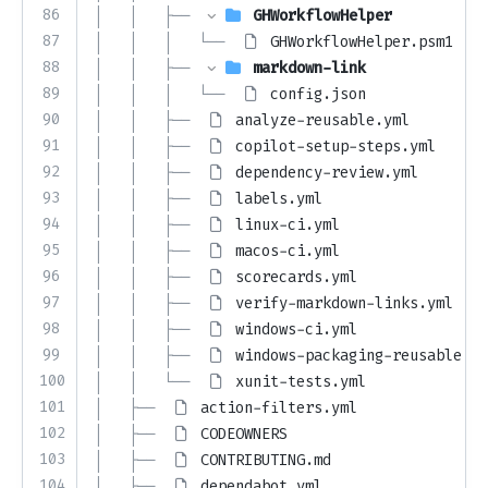
86
│   │   ├── 
GHWorkflowHelper
87
│   │   │   └── 
GHWorkflowHelper.psm1
88
│   │   ├── 
markdown-link
89
│   │   │   └── 
config.json
90
│   │   ├── 
analyze-reusable.yml
91
│   │   ├── 
copilot-setup-steps.yml
92
│   │   ├── 
dependency-review.yml
93
│   │   ├── 
labels.yml
94
│   │   ├── 
linux-ci.yml
95
│   │   ├── 
macos-ci.yml
96
│   │   ├── 
scorecards.yml
97
│   │   ├── 
verify-markdown-links.yml
98
│   │   ├── 
windows-ci.yml
99
│   │   ├── 
windows-packaging-reusable.ym
100
│   │   └── 
xunit-tests.yml
101
│   ├── 
action-filters.yml
102
│   ├── 
CODEOWNERS
103
│   ├── 
CONTRIBUTING.md
104
│   ├── 
dependabot.yml