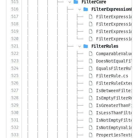
515
│   │   │   ├── 
FilterCore
516
│   │   │   │   ├── 
FilterExpressionNod
517
│   │   │   │   │   ├── 
FilterExpressionA
518
│   │   │   │   │   ├── 
FilterExpressionN
519
│   │   │   │   │   ├── 
FilterExpressionO
520
│   │   │   │   │   └── 
FilterExpressionO
521
│   │   │   │   ├── 
FilterRules
522
│   │   │   │   │   ├── 
ComparableValueFi
523
│   │   │   │   │   ├── 
DoesNotEqualFilte
524
│   │   │   │   │   ├── 
EqualsFilterRule.
525
│   │   │   │   │   ├── 
FilterRule.cs
526
│   │   │   │   │   ├── 
FilterRuleExtensi
527
│   │   │   │   │   ├── 
IsBetweenFilterRu
528
│   │   │   │   │   ├── 
IsEmptyFilterRule
529
│   │   │   │   │   ├── 
IsGreaterThanFilt
530
│   │   │   │   │   ├── 
IsLessThanFilterR
531
│   │   │   │   │   ├── 
IsNotEmptyFilterR
532
│   │   │   │   │   ├── 
IsNotEmptyValidat
533
│   │   │   │   │   ├── 
PropertiesTextCon