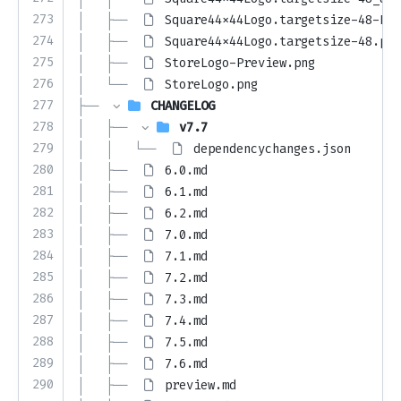
273
│   ├── 
Square44x44Logo.targetsize-48-Pre
274
│   ├── 
Square44x44Logo.targetsize-48.png
275
│   ├── 
StoreLogo-Preview.png
276
│   └── 
StoreLogo.png
277
├── 
CHANGELOG
278
│   ├── 
v7.7
279
│   │   └── 
dependencychanges.json
280
│   ├── 
6.0.md
281
│   ├── 
6.1.md
282
│   ├── 
6.2.md
283
│   ├── 
7.0.md
284
│   ├── 
7.1.md
285
│   ├── 
7.2.md
286
│   ├── 
7.3.md
287
│   ├── 
7.4.md
288
│   ├── 
7.5.md
289
│   ├── 
7.6.md
290
│   ├── 
preview.md