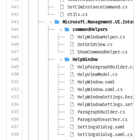
441
│   │   ├── 
SetCimInstanceCommand.cs
442
│   │   └── 
Utils.cs
443
│   ├── 
Microsoft.Management.UI.Interna
444
│   │   ├── 
commandHelpers
445
│   │   │   ├── 
HelpWindowHelper.cs
446
│   │   │   ├── 
OutGridView.cs
447
│   │   │   └── 
ShowCommandHelper.cs
448
│   │   ├── 
HelpWindow
449
│   │   │   ├── 
HelpParagraphBuilder.cs
450
│   │   │   ├── 
HelpViewModel.cs
451
│   │   │   ├── 
HelpWindow.xaml
452
│   │   │   ├── 
HelpWindow.xaml.cs
453
│   │   │   ├── 
HelpWindowSettings.Design
454
│   │   │   ├── 
HelpWindowSettings.settin
455
│   │   │   ├── 
ParagraphBuilder.cs
456
│   │   │   ├── 
ParagraphSearcher.cs
457
│   │   │   ├── 
SettingsDialog.xaml
458
│   │   │   └── 
SettingsDialog.xaml.cs