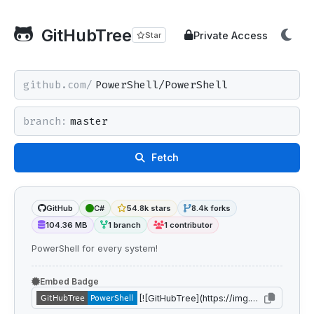
GitHubTree
Private Access
Star
github.com/
branch:
Fetch
GitHub
C#
54.8k stars
8.4k forks
104.36 MB
1 branch
1 contributor
PowerShell for every system!
Embed Badge