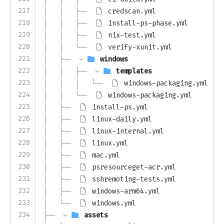
217
│   │   ├── 
credscan.yml
218
│   │   ├── 
install-ps-phase.yml
219
│   │   ├── 
nix-test.yml
220
│   │   └── 
verify-xunit.yml
221
│   ├── 
windows
222
│   │   ├── 
templates
223
│   │   │   └── 
windows-packaging.yml
224
│   │   └── 
windows-packaging.yml
225
│   ├── 
install-ps.yml
226
│   ├── 
linux-daily.yml
227
│   ├── 
linux-internal.yml
228
│   ├── 
linux.yml
229
│   ├── 
mac.yml
230
│   ├── 
psresourceget-acr.yml
231
│   ├── 
sshremoting-tests.yml
232
│   ├── 
windows-arm64.yml
233
│   └── 
windows.yml
234
├── 
assets