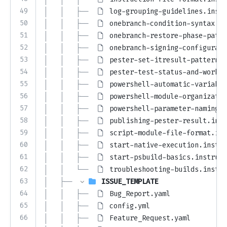
49
│   │   ├── 
log-grouping-guidelines.instr
50
│   │   ├── 
onebranch-condition-syntax.in
51
│   │   ├── 
onebranch-restore-phase-patte
52
│   │   ├── 
onebranch-signing-configurati
53
│   │   ├── 
pester-set-itresult-pattern.i
54
│   │   ├── 
pester-test-status-and-workin
55
│   │   ├── 
powershell-automatic-variable
56
│   │   ├── 
powershell-module-organizatio
57
│   │   ├── 
powershell-parameter-naming.i
58
│   │   ├── 
publishing-pester-result.inst
59
│   │   ├── 
script-module-file-format.ins
60
│   │   ├── 
start-native-execution.instru
61
│   │   ├── 
start-psbuild-basics.instruct
62
│   │   └── 
troubleshooting-builds.instru
63
│   ├── 
ISSUE_TEMPLATE
64
│   │   ├── 
Bug_Report.yaml
65
│   │   ├── 
config.yml
66
│   │   ├── 
Feature_Request.yaml