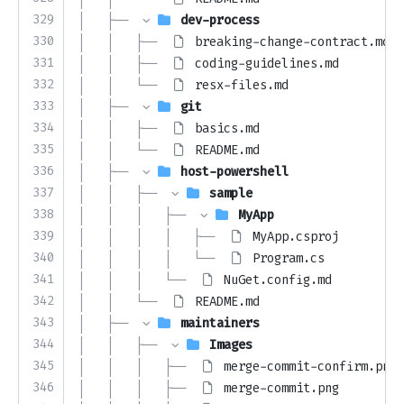
329
│   ├── 
dev-process
330
│   │   ├── 
breaking-change-contract.md
331
│   │   ├── 
coding-guidelines.md
332
│   │   └── 
resx-files.md
333
│   ├── 
git
334
│   │   ├── 
basics.md
335
│   │   └── 
README.md
336
│   ├── 
host-powershell
337
│   │   ├── 
sample
338
│   │   │   ├── 
MyApp
339
│   │   │   │   ├── 
MyApp.csproj
340
│   │   │   │   └── 
Program.cs
341
│   │   │   └── 
NuGet.config.md
342
│   │   └── 
README.md
343
│   ├── 
maintainers
344
│   │   ├── 
Images
345
│   │   │   ├── 
merge-commit-confirm.png
346
│   │   │   ├── 
merge-commit.png