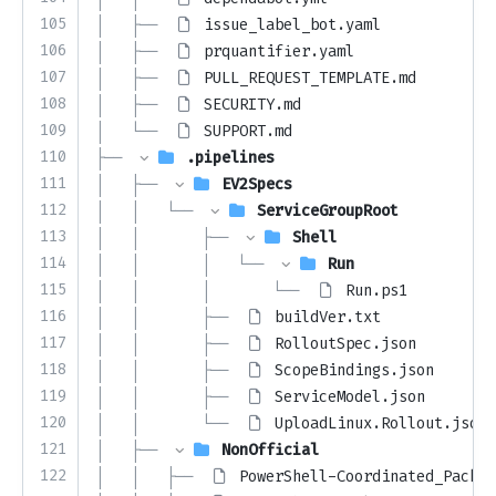
105
│   ├── 
issue_label_bot.yaml
106
│   ├── 
prquantifier.yaml
107
│   ├── 
PULL_REQUEST_TEMPLATE.md
108
│   ├── 
SECURITY.md
109
│   └── 
SUPPORT.md
110
├── 
.pipelines
111
│   ├── 
EV2Specs
112
│   │   └── 
ServiceGroupRoot
113
│   │       ├── 
Shell
114
│   │       │   └── 
Run
115
│   │       │       └── 
Run.ps1
116
│   │       ├── 
buildVer.txt
117
│   │       ├── 
RolloutSpec.json
118
│   │       ├── 
ScopeBindings.json
119
│   │       ├── 
ServiceModel.json
120
│   │       └── 
UploadLinux.Rollout.json
121
│   ├── 
NonOfficial
122
│   │   ├── 
PowerShell-Coordinated_Packag