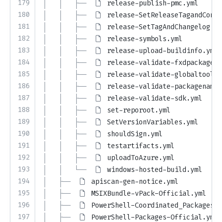
179
│   │   ├── 
release-publish-pmc.yml
180
│   │   ├── 
release-SetReleaseTagandConta
181
│   │   ├── 
release-SetTagAndChangelog.ym
182
│   │   ├── 
release-symbols.yml
183
│   │   ├── 
release-upload-buildinfo.yml
184
│   │   ├── 
release-validate-fxdpackages.
185
│   │   ├── 
release-validate-globaltools.
186
│   │   ├── 
release-validate-packagenames
187
│   │   ├── 
release-validate-sdk.yml
188
│   │   ├── 
set-reporoot.yml
189
│   │   ├── 
SetVersionVariables.yml
190
│   │   ├── 
shouldSign.yml
191
│   │   ├── 
testartifacts.yml
192
│   │   ├── 
uploadToAzure.yml
193
│   │   └── 
windows-hosted-build.yml
194
│   ├── 
apiscan-gen-notice.yml
195
│   ├── 
MSIXBundle-vPack-Official.yml
196
│   ├── 
PowerShell-Coordinated_Packages-O
197
│   ├── 
PowerShell-Packages-Official.yml