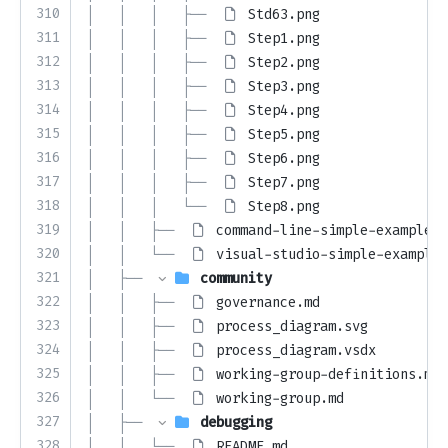
310
│   │   │   ├── 
Std63.png
311
│   │   │   ├── 
Step1.png
312
│   │   │   ├── 
Step2.png
313
│   │   │   ├── 
Step3.png
314
│   │   │   ├── 
Step4.png
315
│   │   │   ├── 
Step5.png
316
│   │   │   ├── 
Step6.png
317
│   │   │   ├── 
Step7.png
318
│   │   │   └── 
Step8.png
319
│   │   ├── 
command-line-simple-example.m
320
│   │   └── 
visual-studio-simple-example.
321
│   ├── 
community
322
│   │   ├── 
governance.md
323
│   │   ├── 
process_diagram.svg
324
│   │   ├── 
process_diagram.vsdx
325
│   │   ├── 
working-group-definitions.md
326
│   │   └── 
working-group.md
327
│   ├── 
debugging
328
│   │   └── 
README.md