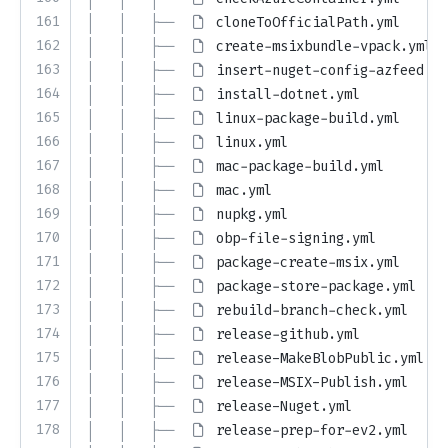
161
│   │   ├── 
cloneToOfficialPath.yml
162
│   │   ├── 
create-msixbundle-vpack.yml
163
│   │   ├── 
insert-nuget-config-azfeed.ym
164
│   │   ├── 
install-dotnet.yml
165
│   │   ├── 
linux-package-build.yml
166
│   │   ├── 
linux.yml
167
│   │   ├── 
mac-package-build.yml
168
│   │   ├── 
mac.yml
169
│   │   ├── 
nupkg.yml
170
│   │   ├── 
obp-file-signing.yml
171
│   │   ├── 
package-create-msix.yml
172
│   │   ├── 
package-store-package.yml
173
│   │   ├── 
rebuild-branch-check.yml
174
│   │   ├── 
release-github.yml
175
│   │   ├── 
release-MakeBlobPublic.yml
176
│   │   ├── 
release-MSIX-Publish.yml
177
│   │   ├── 
release-Nuget.yml
178
│   │   ├── 
release-prep-for-ev2.yml