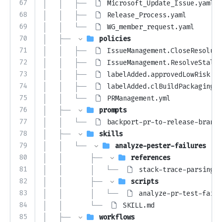
67
│   │   ├── 
Microsoft_Update_Issue.yaml
68
│   │   ├── 
Release_Process.yaml
69
│   │   └── 
WG_member_request.yaml
70
│   ├── 
policies
71
│   │   ├── 
IssueManagement.CloseResoluti
72
│   │   ├── 
IssueManagement.ResolveStale.
73
│   │   ├── 
labelAdded.approvedLowRisk.ym
74
│   │   ├── 
labelAdded.clBuildPackaging.a
75
│   │   └── 
PRManagement.yml
76
│   ├── 
prompts
77
│   │   └── 
backport-pr-to-release-branch
78
│   ├── 
skills
79
│   │   └── 
analyze-pester-failures
80
│   │       ├── 
references
81
│   │       │   └── 
stack-trace-parsing.m
82
│   │       ├── 
scripts
83
│   │       │   └── 
analyze-pr-test-failu
84
│   │       └── 
SKILL.md
85
│   ├── 
workflows