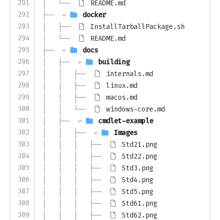
291
│   └── 
README.md
292
├── 
docker
293
│   ├── 
InstallTarballPackage.sh
294
│   └── 
README.md
295
├── 
docs
296
│   ├── 
building
297
│   │   ├── 
internals.md
298
│   │   ├── 
linux.md
299
│   │   ├── 
macos.md
300
│   │   └── 
windows-core.md
301
│   ├── 
cmdlet-example
302
│   │   ├── 
Images
303
│   │   │   ├── 
Std21.png
304
│   │   │   ├── 
Std22.png
305
│   │   │   ├── 
Std3.png
306
│   │   │   ├── 
Std4.png
307
│   │   │   ├── 
Std5.png
308
│   │   │   ├── 
Std61.png
309
│   │   │   ├── 
Std62.png