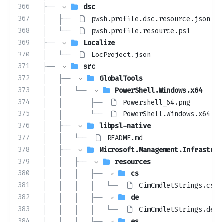
366
├── 
dsc
367
│   ├── 
pwsh.profile.dsc.resource.json
368
│   └── 
pwsh.profile.resource.ps1
369
├── 
Localize
370
│   └── 
LocProject.json
371
├── 
src
372
│   ├── 
GlobalTools
373
│   │   └── 
PowerShell.Windows.x64
374
│   │       ├── 
Powershell_64.png
375
│   │       └── 
PowerShell.Windows.x64.cs
376
│   ├── 
libpsl-native
377
│   │   └── 
README.md
378
│   ├── 
Microsoft.Management.Infrastruc
379
│   │   ├── 
resources
380
│   │   │   ├── 
cs
381
│   │   │   │   └── 
CimCmdletStrings.cs.r
382
│   │   │   ├── 
de
383
│   │   │   │   └── 
CimCmdletStrings.de.r
384
│   │   │   ├── 
es