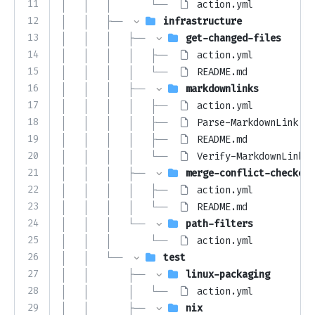
11
│   │   │       └── 
action.yml
12
│   │   ├── 
infrastructure
13
│   │   │   ├── 
get-changed-files
14
│   │   │   │   ├── 
action.yml
15
│   │   │   │   └── 
README.md
16
│   │   │   ├── 
markdownlinks
17
│   │   │   │   ├── 
action.yml
18
│   │   │   │   ├── 
Parse-MarkdownLink.ps
19
│   │   │   │   ├── 
README.md
20
│   │   │   │   └── 
Verify-MarkdownLinks.
21
│   │   │   ├── 
merge-conflict-checker
22
│   │   │   │   ├── 
action.yml
23
│   │   │   │   └── 
README.md
24
│   │   │   └── 
path-filters
25
│   │   │       └── 
action.yml
26
│   │   └── 
test
27
│   │       ├── 
linux-packaging
28
│   │       │   └── 
action.yml
29
│   │       ├── 
nix