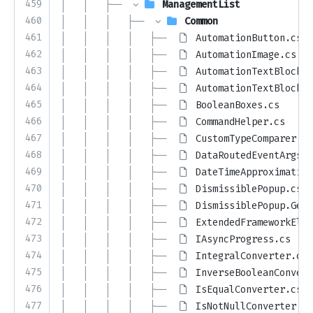
459
│   │   ├── 
ManagementList
460
│   │   │   ├── 
Common
461
│   │   │   │   ├── 
AutomationButton.cs
462
│   │   │   │   ├── 
AutomationImage.cs
463
│   │   │   │   ├── 
AutomationTextBlock.c
464
│   │   │   │   ├── 
AutomationTextBlockAu
465
│   │   │   │   ├── 
BooleanBoxes.cs
466
│   │   │   │   ├── 
CommandHelper.cs
467
│   │   │   │   ├── 
CustomTypeComparer.cs
468
│   │   │   │   ├── 
DataRoutedEventArgs.c
469
│   │   │   │   ├── 
DateTimeApproximation
470
│   │   │   │   ├── 
DismissiblePopup.cs
471
│   │   │   │   ├── 
DismissiblePopup.Gene
472
│   │   │   │   ├── 
ExtendedFrameworkElem
473
│   │   │   │   ├── 
IAsyncProgress.cs
474
│   │   │   │   ├── 
IntegralConverter.cs
475
│   │   │   │   ├── 
InverseBooleanConvert
476
│   │   │   │   ├── 
IsEqualConverter.cs
477
│   │   │   │   ├── 
IsNotNullConverter.cs