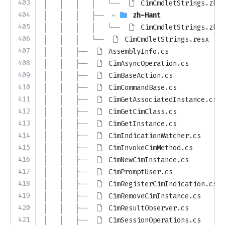
403
│   │   │   │   └── 
CimCmdletStrings.zh-H
404
│   │   │   ├── 
zh-Hant
405
│   │   │   │   └── 
CimCmdletStrings.zh-H
406
│   │   │   └── 
CimCmdletStrings.resx
407
│   │   ├── 
AssemblyInfo.cs
408
│   │   ├── 
CimAsyncOperation.cs
409
│   │   ├── 
CimBaseAction.cs
410
│   │   ├── 
CimCommandBase.cs
411
│   │   ├── 
CimGetAssociatedInstance.cs
412
│   │   ├── 
CimGetCimClass.cs
413
│   │   ├── 
CimGetInstance.cs
414
│   │   ├── 
CimIndicationWatcher.cs
415
│   │   ├── 
CimInvokeCimMethod.cs
416
│   │   ├── 
CimNewCimInstance.cs
417
│   │   ├── 
CimPromptUser.cs
418
│   │   ├── 
CimRegisterCimIndication.cs
419
│   │   ├── 
CimRemoveCimInstance.cs
420
│   │   ├── 
CimResultObserver.cs
421
│   │   ├── 
CimSessionOperations.cs