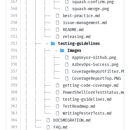
347
│   │   │   ├── 
squash-confirm.png
348
│   │   │   └── 
squash-merge.png
349
│   │   ├── 
best-practice.md
350
│   │   ├── 
issue-management.md
351
│   │   ├── 
README.md
352
│   │   └── 
releasing.md
353
│   ├── 
testing-guidelines
354
│   │   ├── 
Images
355
│   │   │   ├── 
AppVeyor-Github.png
356
│   │   │   ├── 
AzDevOps-Success.png
357
│   │   │   ├── 
CoverageReportFilter.PNG
358
│   │   │   └── 
CoverageReportTop.PNG
359
│   │   ├── 
getting-code-coverage.md
360
│   │   ├── 
PowerShellCoreTestStatus.md
361
│   │   ├── 
testing-guidelines.md
362
│   │   ├── 
TestRoadmap.md
363
│   │   └── 
WritingPesterTests.md
364
│   ├── 
DOCSMIGRATION.md
365
│   └── 
FAQ.md