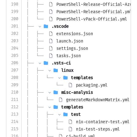
198
│   ├── 
PowerShell-Release-Official-Azure
199
│   ├── 
PowerShell-Release-Official.yml
200
│   └── 
PowerShell-vPack-Official.yml
201
├── 
.vscode
202
│   ├── 
extensions.json
203
│   ├── 
launch.json
204
│   ├── 
settings.json
205
│   └── 
tasks.json
206
├── 
.vsts-ci
207
│   ├── 
linux
208
│   │   └── 
templates
209
│   │       └── 
packaging.yml
210
│   ├── 
misc-analysis
211
│   │   └── 
generateMarkdownMatrix.yml
212
│   ├── 
templates
213
│   │   ├── 
test
214
│   │   │   ├── 
nix-container-test.yml
215
│   │   │   └── 
nix-test-steps.yml
216
│   │   ├── 
ci-build.yml