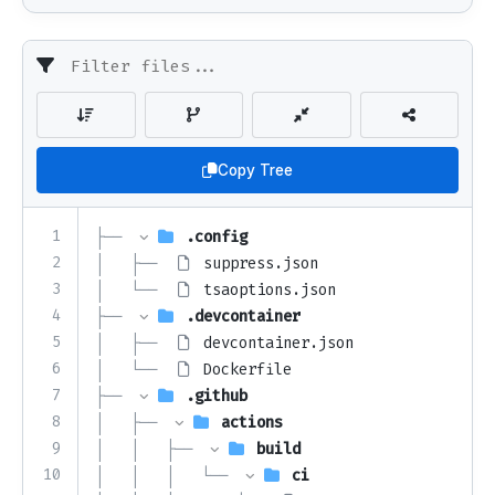
Copy Tree
1
├── 
.config
2
│   ├── 
suppress.json
3
│   └── 
tsaoptions.json
4
├── 
.devcontainer
5
│   ├── 
devcontainer.json
6
│   └── 
Dockerfile
7
├── 
.github
8
│   ├── 
actions
9
│   │   ├── 
build
10
│   │   │   └── 
ci