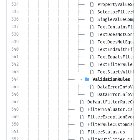
534
│   │   │   │   │   ├── 
PropertyValueSele
535
│   │   │   │   │   ├── 
SelectorFilterRul
536
│   │   │   │   │   ├── 
SingleValueCompar
537
│   │   │   │   │   ├── 
TextContainsFilte
538
│   │   │   │   │   ├── 
TextDoesNotContai
539
│   │   │   │   │   ├── 
TextDoesNotEqualF
540
│   │   │   │   │   ├── 
TextEndsWithFilte
541
│   │   │   │   │   ├── 
TextEqualsFilterR
542
│   │   │   │   │   ├── 
TextFilterRule.cs
543
│   │   │   │   │   └── 
TextStartsWithFil
544
│   │   │   │   ├── 
ValidationRules
545
│   │   │   │   │   ├── 
DataErrorInfoVali
546
│   │   │   │   │   └── 
DataErrorInfoVali
547
│   │   │   │   ├── 
DefaultFilterRuleCust
548
│   │   │   │   ├── 
FilterEvaluator.cs
549
│   │   │   │   ├── 
FilterExceptionEventA
550
│   │   │   │   ├── 
FilterRuleCustomizati
551
│   │   │   │   ├── 
FilterStatus.cs
552
│   │   │   │   ├── 
FilterUtilities.cs