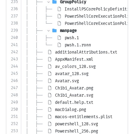
235
│   ├── 
GroupPolicy
236
│   │   ├── 
InstallPSCorePolicyDefinition
237
│   │   ├── 
PowerShellCoreExecutionPolicy
238
│   │   └── 
PowerShellCoreExecutionPolicy
239
│   ├── 
manpage
240
│   │   ├── 
pwsh.1
241
│   │   └── 
pwsh.1.ronn
242
│   ├── 
additionalAttributions.txt
243
│   ├── 
AppxManifest.xml
244
│   ├── 
av_colors_128.svg
245
│   ├── 
avatar_128.svg
246
│   ├── 
Avatar.svg
247
│   ├── 
Chibi_Avatar.png
248
│   ├── 
Chibi_Avatar.svg
249
│   ├── 
default.help.txt
250
│   ├── 
macDialog.png
251
│   ├── 
macos-entitlements.plist
252
│   ├── 
powershell_128.svg
253
│   ├── 
Powershell_256.png