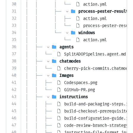
30
│   │       │   └── 
action.yml
31
│   │       ├── 
process-pester-results
32
│   │       │   ├── 
action.yml
33
│   │       │   └── 
process-pester-result
34
│   │       └── 
windows
35
│   │           └── 
action.yml
36
│   ├── 
agents
37
│   │   └── 
SplitADOPipelines.agent.md
38
│   ├── 
chatmodes
39
│   │   └── 
cherry-pick-commits.chatmode.
40
│   ├── 
Images
41
│   │   ├── 
Codespaces.png
42
│   │   └── 
GitHub-PR.png
43
│   ├── 
instructions
44
│   │   ├── 
build-and-packaging-steps.ins
45
│   │   ├── 
build-checkout-prerequisites.
46
│   │   ├── 
build-configuration-guide.ins
47
│   │   ├── 
code-review-branch-strategy.i
48
│   │   ├── 
instruction-file-format.instr