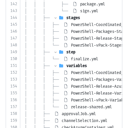
142
│   │   │       ├── 
package.yml
143
│   │   │       └── 
sign.yml
144
│   │   ├── 
stages
145
│   │   │   ├── 
PowerShell-Coordinated_Pa
146
│   │   │   ├── 
PowerShell-Packages-Stage
147
│   │   │   ├── 
PowerShell-Release-Stages
148
│   │   │   └── 
PowerShell-vPack-Stages.y
149
│   │   ├── 
step
150
│   │   │   └── 
finalize.yml
151
│   │   ├── 
variables
152
│   │   │   ├── 
PowerShell-Coordinated_Pa
153
│   │   │   ├── 
PowerShell-Packages-Varia
154
│   │   │   ├── 
PowerShell-Release-Azure-
155
│   │   │   ├── 
PowerShell-Release-Variab
156
│   │   │   ├── 
PowerShell-vPack-Variable
157
│   │   │   └── 
release-shared.yml
158
│   │   ├── 
approvalJob.yml
159
│   │   ├── 
channelSelection.yml
160
│   │   ├── 
checkAzureContainer.yml