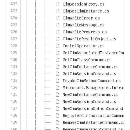
422
│   │   ├── 
CimSessionProxy.cs
423
│   │   ├── 
CimSetCimInstance.cs
424
│   │   ├── 
CimWriteError.cs
425
│   │   ├── 
CimWriteMessage.cs
426
│   │   ├── 
CimWriteProgress.cs
427
│   │   ├── 
CimWriteResultObject.cs
428
│   │   ├── 
CmdletOperation.cs
429
│   │   ├── 
GetCimAssociatedInstanceComma
430
│   │   ├── 
GetCimClassCommand.cs
431
│   │   ├── 
GetCimInstanceCommand.cs
432
│   │   ├── 
GetCimSessionCommand.cs
433
│   │   ├── 
InvokeCimMethodCommand.cs
434
│   │   ├── 
Microsoft.Management.Infrastr
435
│   │   ├── 
NewCimInstanceCommand.cs
436
│   │   ├── 
NewCimSessionCommand.cs
437
│   │   ├── 
NewCimSessionOptionCommand.cs
438
│   │   ├── 
RegisterCimIndicationCommand.
439
│   │   ├── 
RemoveCimInstanceCommand.cs
440
│   │   ├── 
RemoveCimSessionCommand.cs