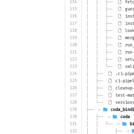
114
│   │   ├── 
fet
115
│   │   ├── 
gue
116
│   │   ├── 
ins
117
│   │   ├── 
ins
118
│   │   ├── 
loo
119
│   │   ├── 
mer
120
│   │   ├── 
run
121
│   │   ├── 
run
122
│   │   ├── 
set
123
│   │   └── 
val
124
│   ├── 
.ci-pip
125
│   ├── 
ci-pipe
126
│   ├── 
cleanup
127
│   ├── 
test-ma
128
│   └── 
version
129
├── 
cuda_bind
130
│   ├── 
cuda
131
│   │   └── 
b
132
│   │       ├── 