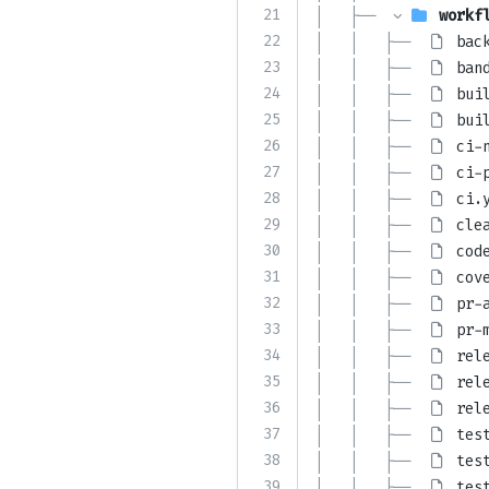
21
│   ├── 
workf
22
│   │   ├── 
bac
23
│   │   ├── 
ban
24
│   │   ├── 
bui
25
│   │   ├── 
bui
26
│   │   ├── 
ci-
27
│   │   ├── 
ci-
28
│   │   ├── 
ci.
29
│   │   ├── 
cle
30
│   │   ├── 
cod
31
│   │   ├── 
cov
32
│   │   ├── 
pr-
33
│   │   ├── 
pr-
34
│   │   ├── 
rel
35
│   │   ├── 
rel
36
│   │   ├── 
rel
37
│   │   ├── 
tes
38
│   │   ├── 
tes
39
│   │   ├── 
tes