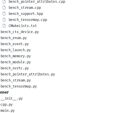
bench_pointer_attributes.cpp
bench_stream.cpp
bench_support.hpp
bench_tensormap.cpp
CMakeLists.txt
bench_ctx_device.py
bench_enum.py
bench_event.py
bench_launch.py
bench_memory.py
bench_module.py
bench_nvrtc.py
bench_pointer_attributes.py
bench_stream.py
bench_tensormap.py
unner
__init__.py
cpp.py
main.py