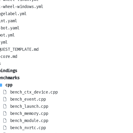
t-wheel-windows.yml
agelabel.yml
int.yaml
-bot.yaml
bot.yml
.yml
QUEST_TEMPLATE.md
-core.md
s
bindings
enchmarks
cpp
bench_ctx_device.cpp
bench_event.cpp
bench_launch.cpp
bench_memory.cpp
bench_module.cpp
bench_nvrtc.cpp