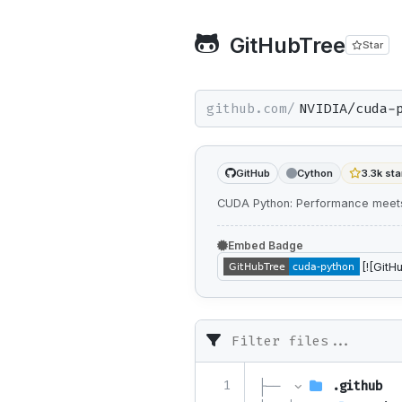
GitHubTree
Star
github.com/
GitHub
Cython
3.3k sta
CUDA Python: Performance meets
Embed Badge
1
├── 
.github