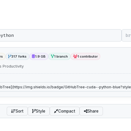
br
rs
317 forks
1.9 GB
1 branch
1 contributor
 Productivity
Sort
Style
Compact
Share