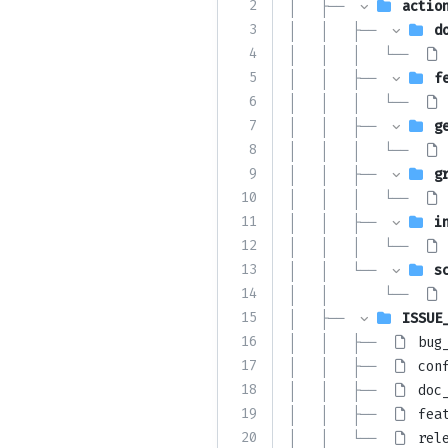
2
│   ├── 
actio
3
│   │   ├── 
d
4
│   │   │   └── 
5
│   │   ├── 
f
6
│   │   │   └── 
7
│   │   ├── 
g
8
│   │   │   └── 
9
│   │   ├── 
g
10
│   │   │   └── 
11
│   │   ├── 
i
12
│   │   │   └── 
13
│   │   └── 
s
14
│   │       └── 
15
│   ├── 
ISSUE
16
│   │   ├── 
bug
17
│   │   ├── 
con
18
│   │   ├── 
doc
19
│   │   ├── 
fea
20
│   │   └── 
rel