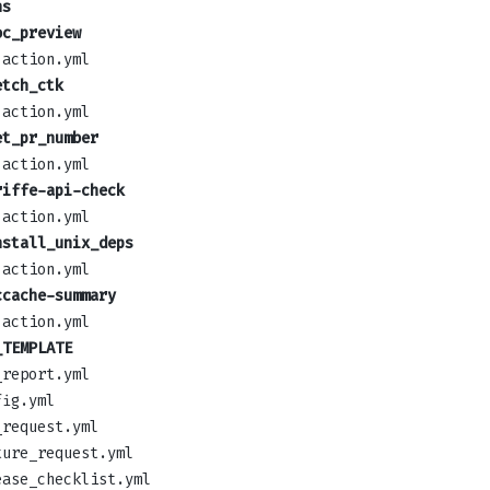
ns
oc_preview
action.yml
etch_ctk
action.yml
et_pr_number
action.yml
riffe-api-check
action.yml
nstall_unix_deps
action.yml
ccache-summary
action.yml
_TEMPLATE
_report.yml
fig.yml
_request.yml
ture_request.yml
ease_checklist.yml