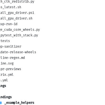
ch_ctk_redistrib.py
ss_latest.sh
tall_gpu_driver.ps1
tall_gpu_driver.sh
kup-run-id
ge_cuda_core_wheels.py
_pytest_with_stack.py
-tests
up-sanitizer
idate-release-wheels
eline-regen.md
line.svg
-pr-previews
trix.yml
s.yml
ings
indings
_example_helpers