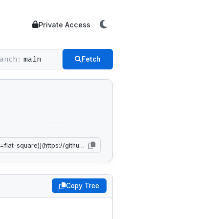
Private Access
anch:
Fetch
Copy Tree