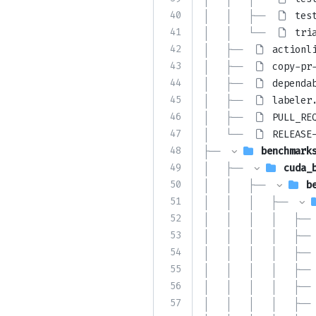
40
│   │   ├── 
tes
41
│   │   └── 
tri
42
│   ├── 
actionl
43
│   ├── 
copy-pr
44
│   ├── 
dependa
45
│   ├── 
labeler
46
│   ├── 
PULL_RE
47
│   └── 
RELEASE
48
├── 
benchmark
49
│   ├── 
cuda_
50
│   │   ├── 
b
51
│   │   │   ├── 
52
│   │   │   │   ├── 
53
│   │   │   │   ├── 
54
│   │   │   │   ├── 
55
│   │   │   │   ├── 
56
│   │   │   │   ├── 
57
│   │   │   │   ├── 