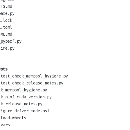
NTS.md
pare.py
i.lock
i.toml
DME.md
_pyperf.py
time.py
ests
test_check_mempool_hygiene.py
test_check_release_notes.py
ck_mempool_hygiene.py
ck_pixi_cuda_version.py
ck_release_notes.py
figure_driver_mode.ps1
nload-wheels
-vars