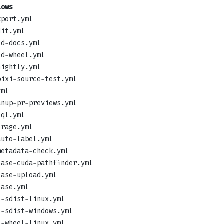
lows
kport.yml
dit.yml
ld-docs.yml
ld-wheel.yml
nightly.yml
pixi-source-test.yml
yml
anup-pr-previews.yml
eql.yml
erage.yml
auto-label.yml
metadata-check.yml
ease-cuda-pathfinder.yml
ease-upload.yml
ease.yml
t-sdist-linux.yml
t-sdist-windows.yml
t-wheel-linux.yml