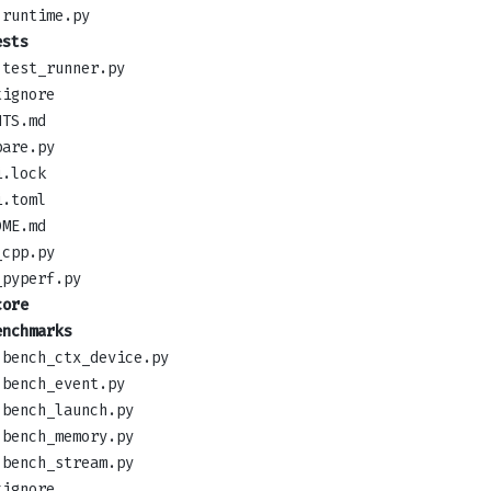
runtime.py
ests
test_runner.py
tignore
NTS.md
pare.py
i.lock
i.toml
DME.md
_cpp.py
_pyperf.py
core
enchmarks
bench_ctx_device.py
bench_event.py
bench_launch.py
bench_memory.py
bench_stream.py
tignore